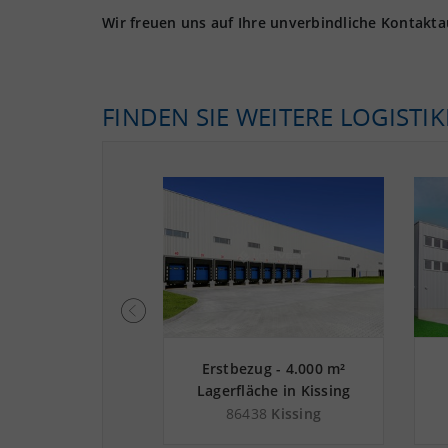
Wir freuen uns auf Ihre unverbindliche Kontakt
FINDEN SIE WEITERE LOGISTI
zug - 8.500 m²
Erstbezug - 4.000 m²
e in Augsburg an
Lagerfläche in Kissing
utobahn A 8
nahe
67
Augsburg
86438
Kissing
Güterverkehrszentrum