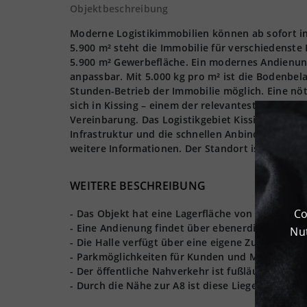
Objektbeschreibung
Moderne Logistikimmobilien können ab sofort in
5.900 m² steht die Immobilie für verschiedenste 
5.900 m² Gewerbefläche. Ein modernes Andienung
anpassbar. Mit 5.000 kg pro m² ist die Bodenbela
Stunden-Betrieb der Immobilie möglich. Eine nöt
sich in Kissing – einem der relevantesten Logist
Vereinbarung. Das Logistikgebiet Kissing steigt 
Infrastruktur und die schnellen Anbindungen an
weitere Informationen. Der Standort ist als Top-L
WEITERE BESCHREIBUNG
Co
- Das Objekt hat eine Lagerfläche von ca. 5.900 
- Eine Andienung findet über ebenerdige Tore st
Nut
- Die Halle verfügt über eine eigene Zufahrt
- Parkmöglichkeiten für Kunden und Mitarbeiter
- Der öffentliche Nahverkehr ist fußläufig erreic
- Durch die Nähe zur A8 ist diese Liegenschaft 