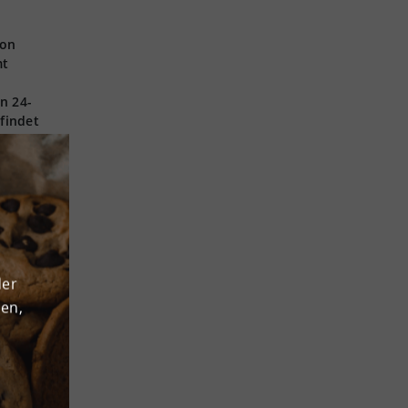
von
mt
n 24-
findet
 und
der
den,