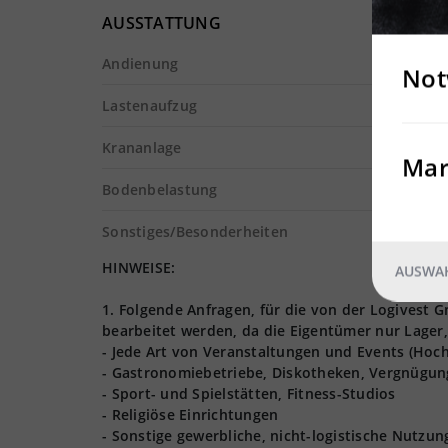
AUSSTATTUNG
Andienung
Not
Lastenaufzug
Krananlage
Mar
Bodenbelastung
Sonstiges/Besonderheiten
HINWEISE:
AUSWAH
1. Folgende Anfragen, für die von der Logives
bearbeitet werden, da die Eigentümer nur Lager,
- Jede Art von Veranstaltungen und Events (Hoch
- Gastronomiebetriebe, Diskotheken, Vergnügun
- Sport- und Spielstätten, Fitness-Studios
- Religiöse Einrichtungen
- Sonstige gewerbliche, nicht-logistische Nutzu