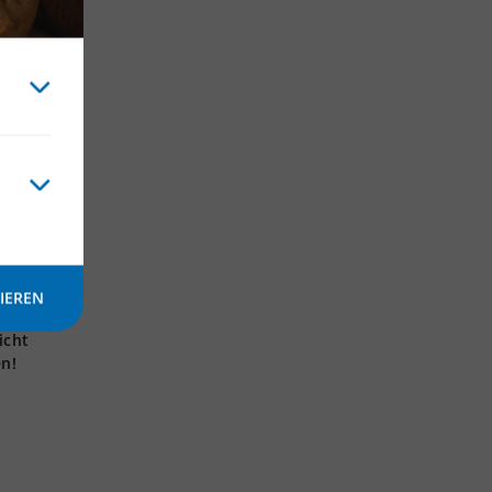
IEREN
icht
en!