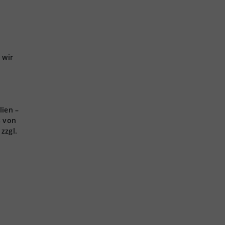
 wir
lien –
s von
zzgl.