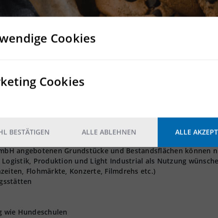
Rampe
wendige Cookies
Nein
Nein
keting Cookies
2
5.000 kg/m
L BESTÄTIGEN
ALLE ABLEHNEN
ALLE AKZEPT
t GmbH angebotenen Grundstücke und Bestandsflächen können n
 Logistik, Produktion und Light Industrial als Nutzung wünsch
zeiten, Flohmärkte, Konzerte, Filmdrehs etc.)
gsstätten
ng wie Hundeschulen