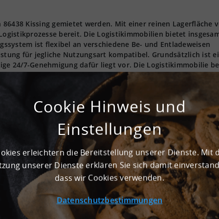
 86438 Kissing gemietet werden. Mit einer reinen Lagerfläche 
Logistikprozesse bereit. Die Logistikimmobilien bietet insgesa
ssystem ist flexibel an verschiedene Be- und Entladeweisen
stung für jegliche Nutzungsart kompatibel. Grundsätzlich ist ei
ige 24/7-Genehmigung dafür liegt vor. Die Logistikimmobilie be
ikstandorte in Deutschland. Beziehbar ist die Immobilie nach
weiterhin in seiner Beliebtheit aufgrund der hervorragenden
 umliegende Regionen. Kontaktieren sie uns für Mietauskünfte
Cookie Hinweis und
ogistikregion klassifiziert.
Einstellungen
okies erleichtern die Bereitstellung unserer Dienste. Mit 
m² und ist optimal zur Lagerung geeignet
att
zung unserer Dienste erklären Sie sich damit einverstan
dass wir Cookies verwenden.
 stehen in ausreichender Anzahl zur Verfügung
hbar
Datenschutzbestimmungen
verkehrstechnisch ausgesprochen attraktiv gelegen