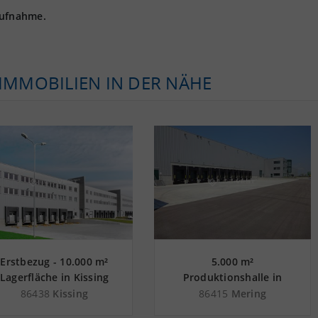
aufnahme.
KIMMOBILIEN IN DER NÄHE
Erstbezug - 10.000 m²
5.000 m²
Lagerfläche in Kissing
Produktionshalle in
nahe
Mering nahe
86438
Kissing
86415
Mering
Güterverkehrszentrum
Güterverkehrszentrum