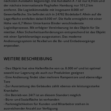
nächsten Autobahn begünstigt. Die Autobahn A 7 ist nur 4,9 km und
der nächste internationale Flughafen Hamburg nur 101,2 km
entfernt. Die Logistikimmobilie mit insgesamt 8.000 m²
Gewerbefläche. Sie befindet sich in 24782 Büdelsdorf. Allein auf die
Lagerfläche entfallen dabei 8.000 m². Die Halle ermöglicht mit einer
Höhe von 6,7 Meter Unterkante Binder verschiedenste
Logistikprozesse. Mit erfolgter Vereinbarung ist das Objekt für Sie
mietbar. Allen Sicherheitsanforderungen entsprechend ist das Objekt
mit einer Sprinkleranlage ausgestattet. Das moderne
Andienungssystem ist flexibel an die Be- und Entladevorgänge
anpassbar.
WEITERE BESCHREIBUNG
- Das Objekt hat eine Hallenfläche von ca. 8.000 m² und ist optimal
sowohl zur Lagerung als auch zur Produktion geeignet
- Eine Andienung findet über mehrere Rampentore und ebenerdige
Tore
- Zur Ausstattung des Gebäudes zählt ebenso ein leistungsstarke
Kranbahn
- Ein Betrieb von 24/7 ist an diesem Standort möglich
- Büro- und Sozialfläche ist vorhanden
- Parkmöglichkeiten für Kunden und Mitarbeiter stehen in
ausreichender Anzahl zur Verfügung