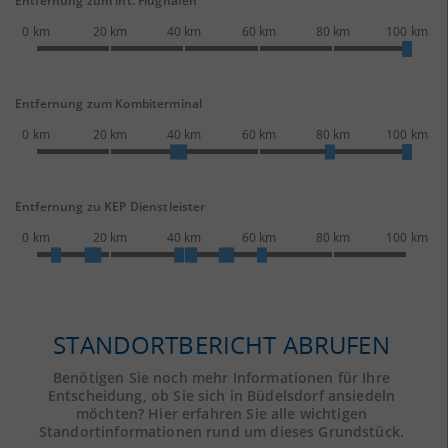
Entfernung zum int. Flughafen
0 km
20 km
40 km
60 km
80 km
100 km
Entfernung zum Kombiterminal
0 km
20 km
40 km
60 km
80 km
100 km
Entfernung zu KEP Dienstleister
0 km
20 km
40 km
60 km
80 km
100 km
STANDORTBERICHT ABRUFEN
Benötigen Sie noch mehr Informationen für Ihre
Entscheidung, ob Sie sich in Büdelsdorf ansiedeln
möchten? Hier erfahren Sie alle wichtigen
Standortinformationen rund um dieses Grundstück.