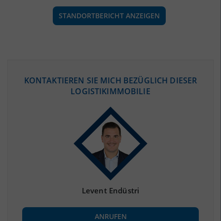
STANDORTBERICHT ANZEIGEN
ÖKONOMISCHE DATEN & FAKTEN
KONTAKTIEREN SIE MICH BEZÜGLICH DIESER
LOGISTIKIMMOBILIE
BEVÖLKERUNG
(STAND: 12/2019)
Bevölkerung Gesamt
(Landkreis / Kreisfreie Stadt)
274.098
Bevölkerungsdichte
2
(Landkreis / Kreisfreie Stadt)
125 Einwohner/km
Fläche
2
(Landkreis / Kreisfreie Stadt)
2.189,79 km
Levent Endüstri
BESCHÄFTIGUNG
ANRUFEN