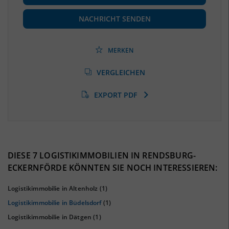
Beschäftigte
(Landkreis / Kreisfreie Stadt)
100.615
(Stand: 06/2020)
NACHRICHT SENDEN
Beschäftigtenquote
(Landkreis / Kreisfreie Stadt)
36,71 %
(Stand: 06/2020)
MERKEN
Arbeitslosenquote
(Landkreis / Kreisfreie Stadt)
VERGLEICHEN
5,96 %
(Stand: 01/2020)
EXPORT PDF
BESCHÄFTIGTEN- UND ARBEITSLOSENQUOTE
5.96%
36%
DIESE 7 LOGISTIKIMMOBILIEN IN RENDSBURG-
ECKERNFÖRDE KÖNNTEN SIE NOCH INTERESSIEREN:
Logistikimmobilie in Altenholz
(1)
Logistikimmobilie in Büdelsdorf
(1)
Logistikimmobilie in Dätgen
(1)