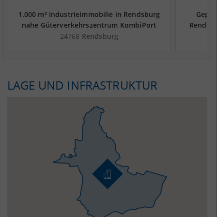
1.000 m² Industrieimmobilie in Rendsburg
Gepfle
nahe Güterverkehrszentrum KombiPort
Rendsbu
Kiel GmbH - Landkreis Rendsburg-
Komb
24768
Rendsburg
Eckernförde
LAGE UND INFRASTRUKTUR