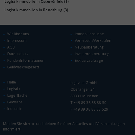
Logistikimmobilie in Osterrönfeld
(1)
Logistikimmobilien in Rendsburg
(3)
KAUFKRAFT
(STAND: 2018)
Wir über uns
Immobiliensuche
Euro pro Kopf
(Landkreis / Kreisfreie Stadt)
23.410 €
Impressum
Vermieten/Verkaufen
AGB
Neubauberatung
Kaufkraftindex
Datenschutz
Investmentberatung
(Landkreis / Kreisfreie Stadt)
102,23
KundenInformationen
Exklusivaufträge
Geldwäschegesetz
KAUFKRAFT - EURO PRO KOPF
Halle
Logivest GmbH
Landkreis / Kreisfreie Stadt
22.651 €
Logistik
Oberanger 24
Bundesland
22.504 €
Deutschland
Lagerfläche
80331 München
Gewerbe
T +49 89 38 88 88 50
23.410 €
Industrie
F +49 89 38 88 88 529
0 €
20.000 €
40.000 €
Melden Sie sich an und bleiben Sie über Aktuelles und Veranstaltungen
informiert!
WIRTSCHAFTSKRAFT
(STAND: 2018)