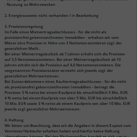
- Nutzung zu Wohnzwecken
2. Energieausweis nicht vorhanden / in Bearbeitung
3. Provisionsregelung
Im Falle eines Mietvertragsabschlusses - für die nicht als
provisionsfrei gekennzeichneten Immobilien - erhalten wir vom
Mieter eine Provision in Höhe von 3 Nettomonatsmieten zzgl. der
gesetzlichen MwSt.
Bei einer Mietvertragslaufzeit ab 7 Jahren erhöht sich die Provision
auf 3,5 Nettomonatsmieten. Bei einer Mietvertragslaufzeit ab 10
Jahren erhöht sich die Provision auf 4,0 Nettomonatsmieten. Die
vorgenannten Provisionssätze versteht sich jeweils zzgl. der
gesetzlichen Mehrwertsteuer.
Bei Zustandekommen eines Kaufvertragsabschlusses - für die nicht
als provisionsfrei gekennzeichneten Immobilien – betragt die
Provision 5 % netto bei einem Kaufpreis bis einschließlich 5 Mio. EUR,
4 % netto bei einem Kaufpreis von über 5 Mio. EUR bis einschließlich
10 Mio. EUR sowie 3 % netto ab einem Kaufpreis von über 10 Mio. EUR
jeweils zzgl. gesetzlicher Mehrwertsteuer.
4. Haftung
Wir bitten um Beachtung, dass wir die Angaben in diesem Exposé vom
Vermieter/Verkäufer erhalten haben und hierfür keine Haftung
übernehmen können. Bei den Flächengrößen handelt es sich um ca.-