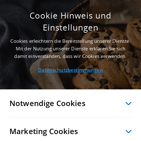
Cookie Hinweis und
Einstellungen
GEPFLEGT - 8.000 M² LAGERFLÄCHE IN
BÜDELSDORF AN DER AUTOBAHN A 7 -
Cookies erleichtern die Bereitstellung unserer Dienste.
LANDKREIS RENDSBURG-ECKERNFÖRDE
Mit der Nutzung unserer Dienste erklären Sie sich
Startseite
/
Immobiliensuche
/
Detailansicht
damit einverstanden, dass wir Cookies verwenden.
Datenschutzbestimmungen
MERKEN
VERGLEICHEN
EXPORT PDF
ZURÜCK
Notwendige Cookies
Marketing Cookies