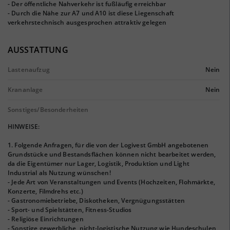
- Der öffentliche Nahverkehr ist fußläufig erreichbar
- Durch die Nähe zur A7 und A10 ist diese Liegenschaft
verkehrstechnisch ausgesprochen attraktiv gelegen
AUSSTATTUNG
Lastenaufzug
Nein
Krananlage
Nein
Sonstiges/Besonderheiten
HINWEISE:
1. Folgende Anfragen, für die von der Logivest GmbH angebotenen
Grundstücke und Bestandsflächen können nicht bearbeitet werden,
da die Eigentümer nur Lager, Logistik, Produktion und Light
Industrial als Nutzung wünschen!
- Jede Art von Veranstaltungen und Events (Hochzeiten, Flohmärkte,
Konzerte, Filmdrehs etc.)
- Gastronomiebetriebe, Diskotheken, Vergnügungsstätten
- Sport- und Spielstätten, Fitness-Studios
- Religiöse Einrichtungen
- Sonstige gewerbliche, nicht-logistische Nutzung wie Hundeschulen