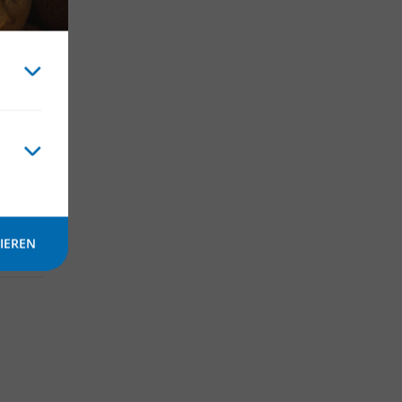
an
IEREN