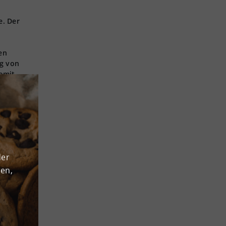
e. Der
en
ng von
omit
r
der
den,