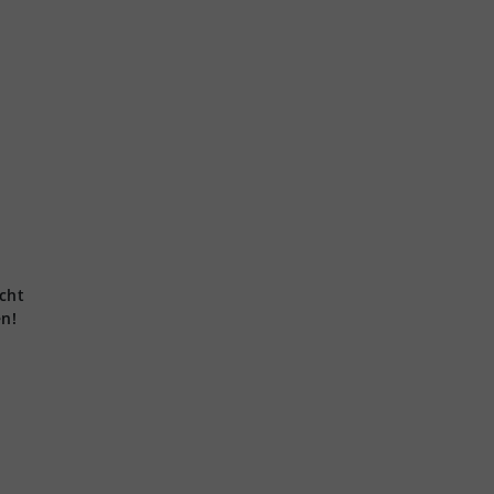
cht
en!