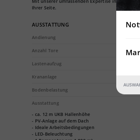
Mit unserer umfassenden Expertise im Logistiki
Ihrer Seite.
Not
AUSSTATTUNG
Andienung
Mar
Anzahl Tore
Lastenaufzug
Krananlage
AUSWAH
Bodenbelastung
Ausstattung
- ca. 12 m UKB Hallenhöhe
- PV-Anlage auf dem Dach
- Ideale Arbeitsbedingungen
- LED-Beleuchtung