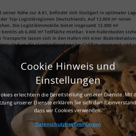
d seiner Nähe zur A 81, befindet sich Stuttgart in optimaler Lag
r der Top-Logistikregionen Deutschlands. Auf 12.000 m² reiner
lichen. Die Logistikimmobilie bietet insgesamt 12.000 m²
d bereits ab 6.000 m² Teilfläche mietbar. Vom Hallenboden steh
 Transporte lassen sich in den Hallen mit einer Bodenbelastu
änge sind an die standardisierten Lkw-Größen angepasst und s
ogistikimmobilie kann ab sofort in 70499 Stuttgart besichtigt
tieren Sie uns gerne.
Cookie Hinweis und
Einstellungen
gungszentrum zum Erstbezug nach Mieterwunsch - gelegen in de
eit eines renommierten Herstellers hochwertiger Sportwagen,
okies erleichtern die Bereitstellung unserer Dienste. Mit 
nst:
zung unserer Dienste erklären Sie sich damit einverstan
dass wir Cookies verwenden.
a. 12.000 m².
Datenschutzbestimmungen
dern handelt es sich um gekennzeichnete Musterbilder.