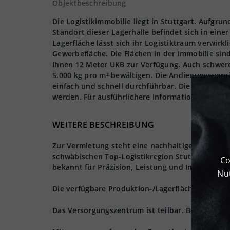
Objektbeschreibung
Die Logistikimmobilie liegt in Stuttgart. Aufgrun
Standort dieser Lagerhalle befindet sich in eine
Lagerfläche lässt sich ihr Logistiktraum verwirk
Gewerbefläche. Die Flächen in der Immobilie sin
Ihnen 12 Meter UKB zur Verfügung. Auch schwere
5.000 kg pro m² bewältigen. Die Andienungsvorg
einfach und schnell durchführbar. Die moderne L
werden. Für ausführlichere Informationen kontak
WEITERE BESCHREIBUNG
Zur Vermietung steht eine nachhaltiges Versor
schwäbischen Top-Logistikregion Stuttgart, unw
Co
bekannt für Präzision, Leistung und Ingeniersku
Nut
Die verfügbare Produktion-/Lagerfläche beträgt c
Das Versorgungszentrum ist teilbar. Bei den Bil