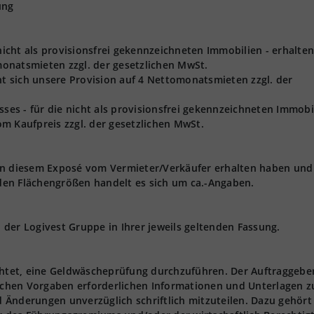
ung
 nicht als provisionsfrei gekennzeichneten Immobilien - erhalten
onatsmieten zzgl. der gesetzlichen MwSt.
ht sich unsere Provision auf 4 Nettomonatsmieten zzgl. der
s - für die nicht als provisionsfrei gekennzeichneten Immobil
m Kaufpreis zzgl. der gesetzlichen MwSt.
 in diesem Exposé vom Vermieter/Verkäufer erhalten haben und
den Flächengrößen handelt es sich um ca.-Angaben.
der Logivest Gruppe in Ihrer jeweils geltenden Fassung.
ichtet, eine Geldwäscheprüfung durchzuführen. Der Auftraggebe
lichen Vorgaben erforderlichen Informationen und Unterlagen z
 Änderungen unverzüglich schriftlich mitzuteilen. Dazu gehört