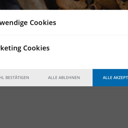
mmobiliengeschäft stehen wir gerne beratend und vermittelnd 
wendige Cookies
Rampe
keting Cookies
13
Nein
Nein
L BESTÄTIGEN
ALLE ABLEHNEN
ALLE AKZEPT
2
5.000 kg/m