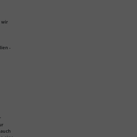
 wir
ien -
r
ur
 auch