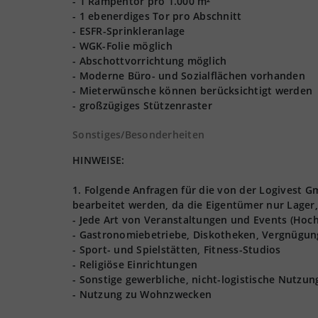
- 1 Rampentor pro 1.000 m²
- 1 ebenerdiges Tor pro Abschnitt
- ESFR-Sprinkleranlage
- WGK-Folie möglich
- Abschottvorrichtung möglich
- Moderne Büro- und Sozialflächen vorhanden
- Mieterwünsche können berücksichtigt werden
- großzügiges Stützenraster
Sonstiges/Besonderheiten
HINWEISE:
1. Folgende Anfragen für die von der Logivest
bearbeitet werden, da die Eigentümer nur Lager,
- Jede Art von Veranstaltungen und Events (Hoch
- Gastronomiebetriebe, Diskotheken, Vergnügun
- Sport- und Spielstätten, Fitness-Studios
- Religiöse Einrichtungen
- Sonstige gewerbliche, nicht-logistische Nutzu
- Nutzung zu Wohnzwecken