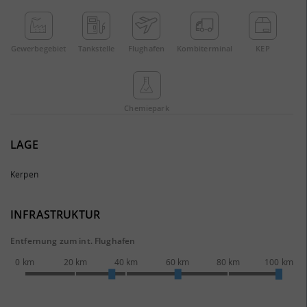
Gewerbe­gebiet
Tankstelle
Flughafen
Kombi­terminal
KEP
Chemie­park
LAGE
Kerpen
INFRASTRUKTUR
Entfernung zum int. Flughafen
0 km
20 km
40 km
60 km
80 km
100 km