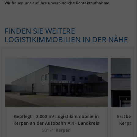
Wir freuen uns auf Ihre unverbindliche Kontaktaufnahme.
FINDEN SIE WEITERE
LOGISTIKIMMOBILIEN IN DER NÄHE
Gepflegt - 3.000 m² Logistikimmobilie in
Erstbezu
Kerpen an der Autobahn A 4 - Landkreis
Kerpen 
Rhein-Erft-Kreis
50171
Kerpen