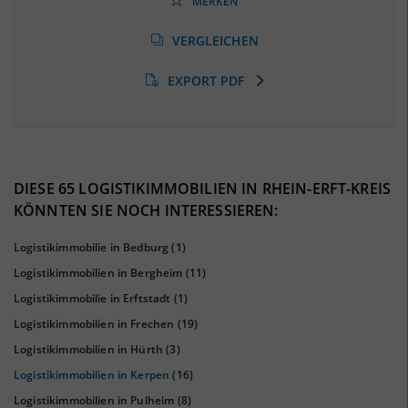
MERKEN
Arbeitslosenquote
(Landkreis / Kreisfreie Stadt)
VERGLEICHEN
8,86 %
(Stand: 01/2020)
EXPORT PDF
BESCHÄFTIGTEN- UND ARBEITSLOSENQUOTE
8.86%
39%
DIESE 65 LOGISTIKIMMOBILIEN IN RHEIN-ERFT-KREIS
KÖNNTEN SIE NOCH INTERESSIEREN:
Logistikimmobilie in Bedburg
(1)
Logistikimmobilien in Bergheim
(11)
Logistikimmobilie in Erftstadt
(1)
Logistikimmobilien in Frechen
(19)
Logistikimmobilien in Hürth
(3)
Logistikimmobilien in Kerpen
(16)
KAUFKRAFT
(STAND: 2018)
Logistikimmobilien in Pulheim
(8)