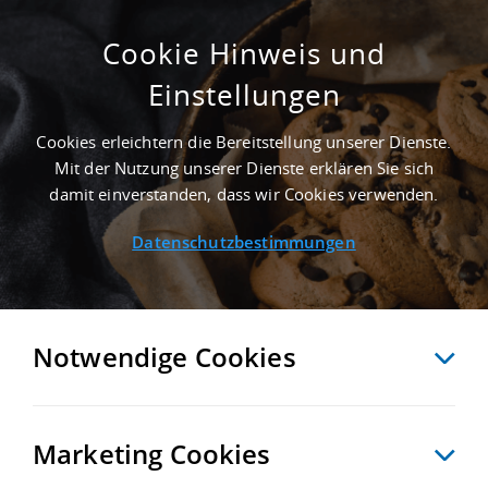
Cookie Hinweis und
Einstellungen
GEPFLEGT - 3.210 M² INDUSTRIEIMMOBILIE
IN KERPEN NAHE
Cookies erleichtern die Bereitstellung unserer Dienste.
GÜTERVERKEHRSZENTRUM KCG KNAPSACK
Mit der Nutzung unserer Dienste erklären Sie sich
CARGO GMBH - LANDKREIS RHEIN-ERFT-
damit einverstanden, dass wir Cookies verwenden.
KREIS
Datenschutzbestimmungen
Startseite
/
Immobiliensuche
/
Detailansicht
Notwendige Cookies
MERKEN
VERGLEICHEN
EXPORT PDF
ZURÜCK
Marketing Cookies