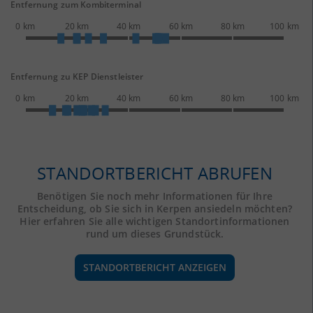
Entfernung zum Kombiterminal
0 km
20 km
40 km
60 km
80 km
100 km
Entfernung zu KEP Dienstleister
0 km
20 km
40 km
60 km
80 km
100 km
STANDORTBERICHT ABRUFEN
Benötigen Sie noch mehr Informationen für Ihre
Entscheidung, ob Sie sich in Kerpen ansiedeln möchten?
Hier erfahren Sie alle wichtigen Standortinformationen
rund um dieses Grundstück.
STANDORTBERICHT ANZEIGEN