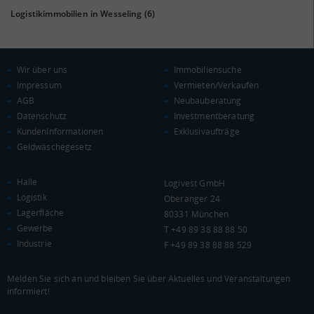
Euro pro Kopf
Logistikimmobilien in Wesseling
(6)
(Landkreis / Kreisfreie Stadt)
22.675 €
Kaufkraftindex
(Landkreis / Kreisfreie Stadt)
99,02
Wir über uns
Immobiliensuche
Impressum
Vermieten/Verkaufen
KAUFKRAFT - EURO PRO KOPF
AGB
Neubauberatung
Datenschutz
Investmentberatung
Landkreis / Kreisfreie Stadt
22.651 €
KundenInformationen
Exklusivaufträge
Bundesland
Geldwäschegesetz
22.233 €
Deutschland
22.675 €
Halle
Logivest GmbH
Logistik
0 €
20.000 €
40.000 €
Oberanger 24
Lagerfläche
80331 München
Gewerbe
T +49 89 38 88 88 50
WIRTSCHAFTSKRAFT
(STAND: 2018)
Industrie
F +49 89 38 88 88 529
BRUTTOINLANDSPRODUKT
Melden Sie sich an und bleiben Sie über Aktuelles und Veranstaltungen
(LANDKREIS / KREISFREIE STADT)
informiert!