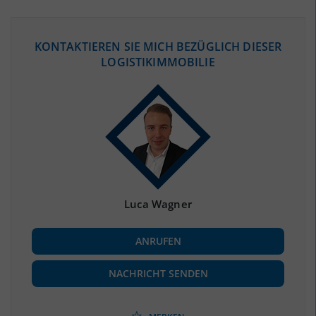
ÖKONOMISCHE DATEN & FAKTEN
KONTAKTIEREN SIE MICH BEZÜGLICH DIESER
LOGISTIKIMMOBILIE
BEVÖLKERUNG
(STAND: 12/2019)
Bevölkerung Gesamt
(Landkreis / Kreisfreie Stadt)
470.615
Bevölkerungsdichte
2
(Landkreis / Kreisfreie Stadt)
668 Einwohner/km
Fläche
2
(Landkreis / Kreisfreie Stadt)
704,71 km
Luca Wagner
BESCHÄFTIGUNG
ANRUFEN
Beschäftigte
(Landkreis / Kreisfreie Stadt)
184.466
(Stand: 06/2020)
NACHRICHT SENDEN
Beschäftigtenquote
(Landkreis / Kreisfreie Stadt)
39,2 %
(Stand: 06/2020)