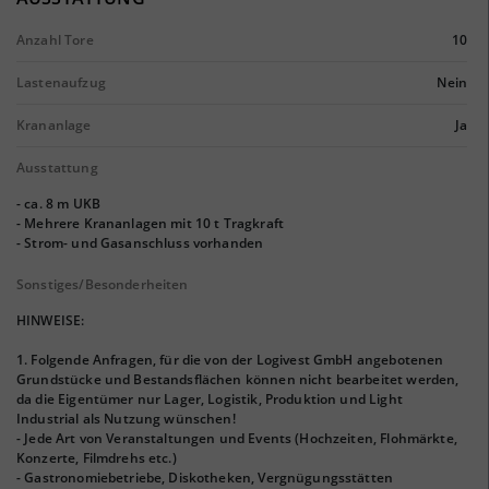
Anzahl Tore
10
Lastenaufzug
Nein
Krananlage
Ja
Ausstattung
- ca. 8 m UKB
- Mehrere Krananlagen mit 10 t Tragkraft
- Strom- und Gasanschluss vorhanden
Sonstiges/Besonderheiten
HINWEISE:
1. Folgende Anfragen, für die von der Logivest GmbH angebotenen
Grundstücke und Bestandsflächen können nicht bearbeitet werden,
da die Eigentümer nur Lager, Logistik, Produktion und Light
Industrial als Nutzung wünschen!
- Jede Art von Veranstaltungen und Events (Hochzeiten, Flohmärkte,
Konzerte, Filmdrehs etc.)
- Gastronomiebetriebe, Diskotheken, Vergnügungsstätten