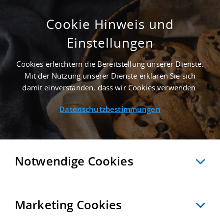
Cookie Hinweis und
Einstellungen
GEPFLEGT - 2.000 M² GEWERBEHALLE IN
GÖRLITZ NAHE GÜTERVERKEHRSZENTRUM
Cookies erleichtern die Bereitstellung unserer Dienste.
GVZ DRESDEN - LANDKREIS GÖRLITZ
Mit der Nutzung unserer Dienste erklären Sie sich
Startseite
/
Immobiliensuche
/
Detailansicht
damit einverstanden, dass wir Cookies verwenden.
Datenschutzbestimmungen
MERKEN
VERGLEICHEN
EXPORT PDF
ZURÜCK
Notwendige Cookies
Marketing Cookies