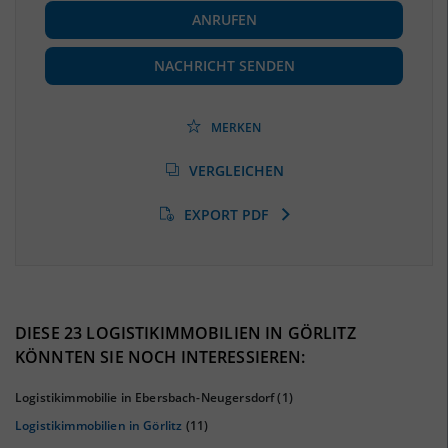
ANRUFEN
Beschäftigte
(Landkreis / Kreisfreie Stadt)
92.028
(Stand: 06/2020)
NACHRICHT SENDEN
Beschäftigtenquote
(Landkreis / Kreisfreie Stadt)
36,41 %
(Stand: 06/2020)
MERKEN
Arbeitslosenquote
(Landkreis / Kreisfreie Stadt)
VERGLEICHEN
9,87 %
(Stand: 01/2020)
EXPORT PDF
BESCHÄFTIGTEN- UND ARBEITSLOSENQUOTE
9.87%
36%
DIESE 23 LOGISTIKIMMOBILIEN IN GÖRLITZ
KÖNNTEN SIE NOCH INTERESSIEREN:
Logistikimmobilie in Ebersbach-Neugersdorf
(1)
Logistikimmobilien in Görlitz
(11)