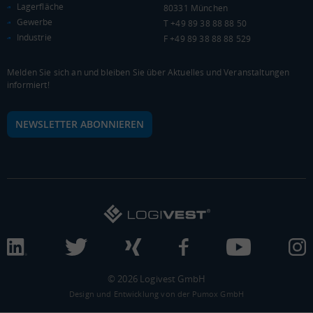
Lagerfläche
WIRTSCHAFTSKRAFT
80331 München
(STAND: 2018)
Gewerbe
T +49 89 38 88 88 50
Industrie
BRUTTOINLANDSPRODUKT
F +49 89 38 88 88 529
(LANDKREIS / KREISFREIE STADT)
Melden Sie sich an und bleiben Sie über Aktuelles und Veranstaltungen
informiert!
Gesamt
BIP je Erwerbstätigen
BIP je Einwohner
6.746.392 Tsd. €
58.780 €
26.380 €
NEWSLETTER ABONNIEREN
BRUTTOWERTSCHÖPFUNG
(LANDKREIS / KREISFREIE STADT)
Gesamt
Produzierendes Gewerbe
Handel und Verke
6.076.548 Tsd. €
1.990.439 Tsd. €
821.478 Tsd. €
BRUTTOWERTSCHÖPFUNG (DURCHSCHNITT)
© 2026 Logivest GmbH
Produzierendes Gewerbe
Design und Entwicklung von der Pumox GmbH