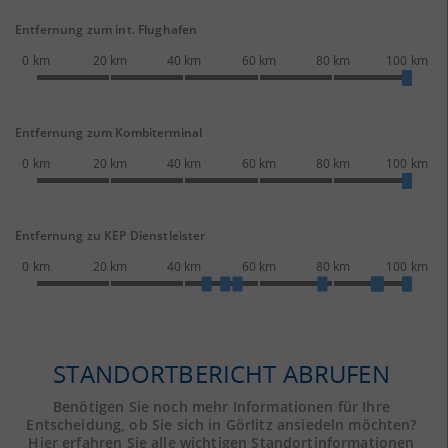
Entfernung zum int. Flughafen
0 km
20 km
40 km
60 km
80 km
100 km
Entfernung zum Kombiterminal
0 km
20 km
40 km
60 km
80 km
100 km
Entfernung zu KEP Dienstleister
0 km
20 km
40 km
60 km
80 km
100 km
STANDORTBERICHT ABRUFEN
Benötigen Sie noch mehr Informationen für Ihre
Entscheidung, ob Sie sich in Görlitz ansiedeln möchten?
Hier erfahren Sie alle wichtigen Standortinformationen