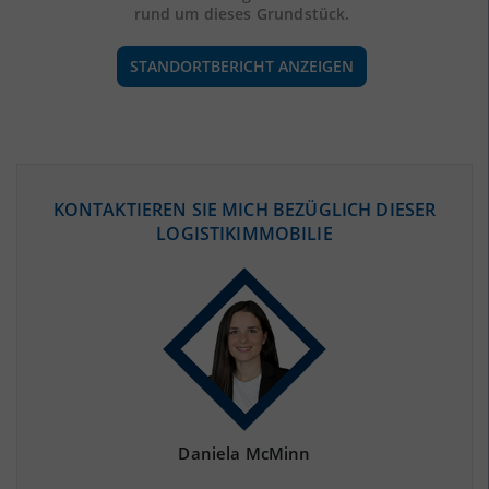
rund um dieses Grundstück.
STANDORTBERICHT ANZEIGEN
ÖKONOMISCHE DATEN & FAKTEN
KONTAKTIEREN SIE MICH BEZÜGLICH DIESER
LOGISTIKIMMOBILIE
BEVÖLKERUNG
(STAND: 12/2019)
Bevölkerung Gesamt
(Landkreis / Kreisfreie Stadt)
252.725
Bevölkerungsdichte
2
(Landkreis / Kreisfreie Stadt)
120 Einwohner/km
Fläche
2
(Landkreis / Kreisfreie Stadt)
2.111,41 km
Daniela McMinn
BESCHÄFTIGUNG