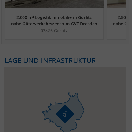
2.000 m² Logistikimmobilie in Görlitz
2.500 
nahe Güterverkehrszentrum GVZ Dresden
nahe Güt
- Landkreis Görlitz
02826
Görlitz
LAGE UND INFRASTRUKTUR