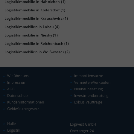
Logistikimmobilie in Hähnichen
(1)
Logistikimmobilie in Kodersdorf
(1)
Logistikimmobilie in Krauschwitz
(1)
Logistikimmobilien in Löbau
(4)
KAUFKRAFT
(STAND: 2018)
Logistikimmobilie in Niesky
(1)
Euro pro Kopf
Logistikimmobilie in Reichenbach
(1)
(Landkreis / Kreisfreie Stadt)
19.486 €
Logistikimmobilien in Weißwasser
(2)
Kaufkraftindex
(Landkreis / Kreisfreie Stadt)
85,1
Wir über uns
Immobiliensuche
KAUFKRAFT - EURO PRO KOPF
Impressum
Vermieten/Verkaufen
AGB
Neubauberatung
Landkreis / Kreisfreie Stadt
22.651 €
Datenschutz
Investmentberatung
Bundesland
20.484 €
KundenInformationen
Exklusivaufträge
Deutschland
Geldwäschegesetz
19.486 €
0 €
20.000 €
40.000 €
Halle
Logivest GmbH
Logistik
Oberanger 24