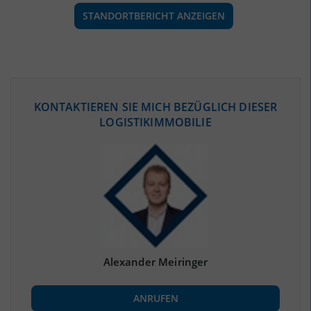
STANDORTBERICHT ANZEIGEN
ÖKONOMISCHE DATEN & FAKTEN
KONTAKTIEREN SIE MICH BEZÜGLICH DIESER
LOGISTIKIMMOBILIE
BEVÖLKERUNG
(STAND: 12/2019)
Bevölkerung Gesamt
(Landkreis / Kreisfreie Stadt)
134.573
Bevölkerungsdichte
2
(Landkreis / Kreisfreie Stadt)
100 Einwohner/km
Fläche
2
(Landkreis / Kreisfreie Stadt)
1.343,96 km
Alexander Meiringer
BESCHÄFTIGUNG
ANRUFEN
Beschäftigte