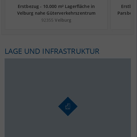
Erstbezug - 10.000 m² Lagerfläche in
Erstbez
Velburg nahe Güterverkehrszentrum
Parsberg
Bayernhafen Roth - Landkreis Neumarkt
N
92355
Velburg
in der Oberpfalz
LAGE UND INFRASTRUKTUR