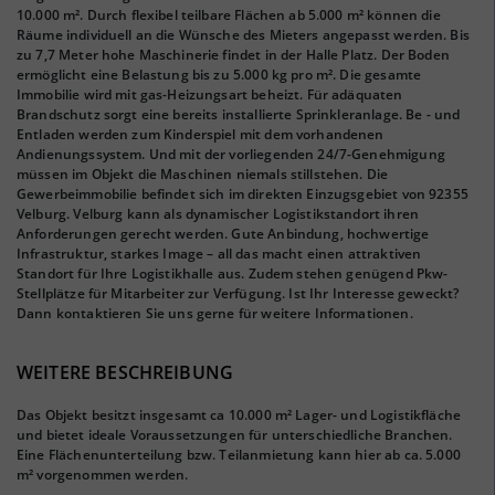
10.000 m². Durch flexibel teilbare Flächen ab 5.000 m² können die
Räume individuell an die Wünsche des Mieters angepasst werden. Bis
zu 7,7 Meter hohe Maschinerie findet in der Halle Platz. Der Boden
ermöglicht eine Belastung bis zu 5.000 kg pro m². Die gesamte
Immobilie wird mit gas-Heizungsart beheizt. Für adäquaten
Brandschutz sorgt eine bereits installierte Sprinkleranlage. Be - und
Entladen werden zum Kinderspiel mit dem vorhandenen
Andienungssystem. Und mit der vorliegenden 24/7-Genehmigung
müssen im Objekt die Maschinen niemals stillstehen. Die
Gewerbeimmobilie befindet sich im direkten Einzugsgebiet von 92355
Velburg. Velburg kann als dynamischer Logistikstandort ihren
Anforderungen gerecht werden. Gute Anbindung, hochwertige
Infrastruktur, starkes Image – all das macht einen attraktiven
Standort für Ihre Logistikhalle aus. Zudem stehen genügend Pkw-
Stellplätze für Mitarbeiter zur Verfügung. Ist Ihr Interesse geweckt?
Dann kontaktieren Sie uns gerne für weitere Informationen.
WEITERE BESCHREIBUNG
Das Objekt besitzt insgesamt ca 10.000 m² Lager- und Logistikfläche
und bietet ideale Voraussetzungen für unterschiedliche Branchen.
Eine Flächenunterteilung bzw. Teilanmietung kann hier ab ca. 5.000
m² vorgenommen werden.