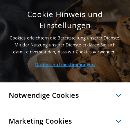
Cookie Hinweis und
Einstellungen
10.000 M² GEWERBEHALLE IN VELBURG
NAHE GÜTERVERKEHRSZENTRUM
Cookies erleichtern die Bereitstellung unserer Dienste.
BAYERNHAFEN ROTH - LANDKREIS
Mit der Nutzung unserer Dienste erklären Sie sich
NEUMARKT IN DER OBERPFALZ
damit einverstanden, dass wir Cookies verwenden.
Startseite
/
Immobiliensuche
/
Detailansicht
Datenschutzbestimmungen
MERKEN
VERGLEICHEN
EXPORT PDF
ZURÜCK
Notwendige Cookies
Marketing Cookies