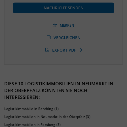
(Landkreis / Kreisfreie Stadt)
59.019
(Stand: 06/2020)
NACHRICHT SENDEN
Beschäftigtenquote
(Landkreis / Kreisfreie Stadt)
43,86 %
(Stand: 06/2020)
MERKEN
Arbeitslosenquote
(Landkreis / Kreisfreie Stadt)
VERGLEICHEN
2,87 %
(Stand: 01/2020)
EXPORT PDF
BESCHÄFTIGTEN- UND ARBEITSLOSENQUOTE
2.87%
43%
DIESE 10 LOGISTIKIMMOBILIEN IN NEUMARKT IN
DER OBERPFALZ KÖNNTEN SIE NOCH
INTERESSIEREN:
Logistikimmobilie in Berching
(1)
Logistikimmobilien in Neumarkt in der Oberpfalz
(3)
Logistikimmobilien in Parsberg
(3)