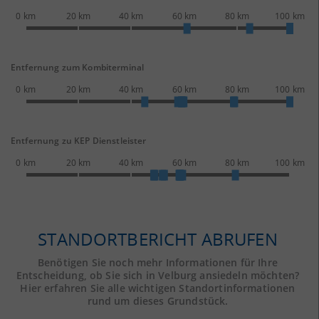
0 km
20 km
40 km
60 km
80 km
100 km
Entfernung zum Kombiterminal
0 km
20 km
40 km
60 km
80 km
100 km
Entfernung zu KEP Dienstleister
0 km
20 km
40 km
60 km
80 km
100 km
STANDORTBERICHT ABRUFEN
Benötigen Sie noch mehr Informationen für Ihre
Entscheidung, ob Sie sich in Velburg ansiedeln möchten?
Hier erfahren Sie alle wichtigen Standortinformationen
rund um dieses Grundstück.