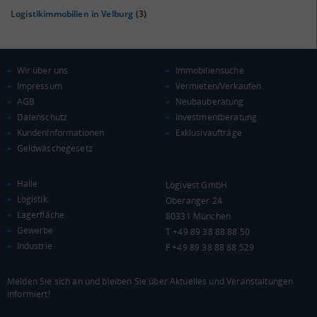
Logistikimmobilien in Velburg
(3)
KAUFKRAFT
(STAND: 2018)
Wir über uns
Immobiliensuche
Euro pro Kopf
Impressum
Vermieten/Verkaufen
(Landkreis / Kreisfreie Stadt)
24.718 €
AGB
Neubauberatung
Kaufkraftindex
Datenschutz
Investmentberatung
(Landkreis / Kreisfreie Stadt)
107,94
KundenInformationen
Exklusivaufträge
Geldwäschegesetz
KAUFKRAFT - EURO PRO KOPF
Halle
Logivest GmbH
Landkreis / Kreisfreie Stadt
22.651 €
Logistik
Oberanger 24
Bundesland
24.186 €
Lagerfläche
80331 München
Deutschland
Gewerbe
T +49 89 38 88 88 50
24.718 €
Industrie
F +49 89 38 88 88 529
0 €
20.000 €
40.000 €
Melden Sie sich an und bleiben Sie über Aktuelles und Veranstaltungen
informiert!
WIRTSCHAFTSKRAFT
(STAND: 2018)