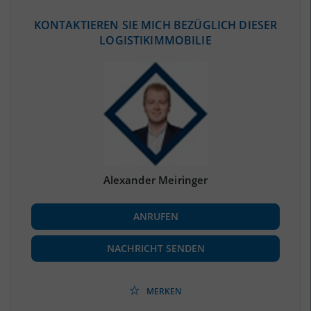
ÖKONOMISCHE DATEN & FAKTEN
KONTAKTIEREN SIE MICH BEZÜGLICH DIESER
LOGISTIKIMMOBILIE
BEVÖLKERUNG
(STAND: 12/2019)
Bevölkerung Gesamt
(Landkreis / Kreisfreie Stadt)
42.207
Bevölkerungsdichte
2
(Landkreis / Kreisfreie Stadt)
842 Einwohner/km
Fläche
2
(Landkreis / Kreisfreie Stadt)
50,13 km
Alexander Meiringer
BESCHÄFTIGUNG
ANRUFEN
Beschäftigte
(Landkreis / Kreisfreie Stadt)
16.966
(Stand: 06/2020)
NACHRICHT SENDEN
Beschäftigtenquote
(Landkreis / Kreisfreie Stadt)
40,2 %
(Stand: 06/2020)
MERKEN
Arbeitslosenquote