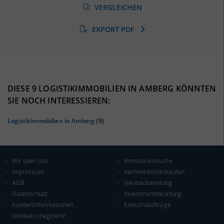
(Landkreis / Kreisfreie Stadt)
VERGLEICHEN
6,96 %
(Stand: 01/2020)
EXPORT PDF
BESCHÄFTIGTEN- UND ARBEITSLOSENQUOTE
6.96%
40%
DIESE 9 LOGISTIKIMMOBILIEN IN AMBERG KÖNNTEN
SIE NOCH INTERESSIEREN:
Logistikimmobilien in Amberg
(9)
Wir über uns
Immobiliensuche
Impressum
Vermieten/Verkaufen
AGB
Neubauberatung
Datenschutz
Investmentberatung
KAUFKRAFT
(STAND: 2018)
KundenInformationen
Exklusivaufträge
Geldwäschegesetz
Euro pro Kopf