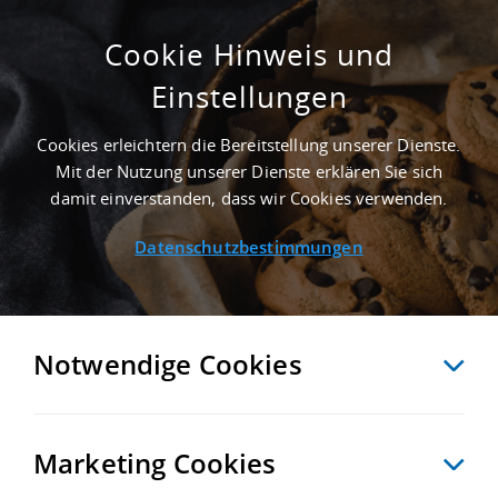
Cookie Hinweis und
Einstellungen
ERSTBEZUG - 15.000 M²
PRODUKTIONSHALLE IN AMBERG NAHE
Cookies erleichtern die Bereitstellung unserer Dienste.
GÜTERVERKEHRSZENTRUM GVZ NÜRNBERG
Mit der Nutzung unserer Dienste erklären Sie sich
Startseite
/
Immobiliensuche
/
Detailansicht
damit einverstanden, dass wir Cookies verwenden.
Datenschutzbestimmungen
MERKEN
VERGLEICHEN
EXPORT PDF
ZURÜCK
Notwendige Cookies
Marketing Cookies