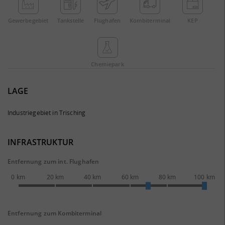
Gewerbe­gebiet
Tankstelle
Flughafen
Kombi­terminal
KEP
Chemie­park
LAGE
Industriegebiet in Trisching
INFRASTRUKTUR
Entfernung zum int. Flughafen
0 km
20 km
40 km
60 km
80 km
100 km
Entfernung zum Kombiterminal