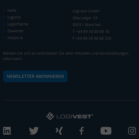
(Landkreis / Kreisfreie Stadt)
21.981 €
Halle
Logivest GmbH
Kaufkraftindex
Logistik
Oberanger 24
(Landkreis / Kreisfreie Stadt)
95,99
Lagerfläche
80331 München
Gewerbe
T +49 89 38 88 88 50
KAUFKRAFT - EURO PRO KOPF
Industrie
F +49 89 38 88 88 529
Landkreis / Kreisfreie Stadt
22.651 €
Bundesland
Melden Sie sich an und bleiben Sie über Aktuelles und Veranstaltungen
24.186 €
Deutschland
informiert!
21.981 €
NEWSLETTER ABONNIEREN
0 €
20.000 €
40.000 €
WIRTSCHAFTSKRAFT
(STAND: 2018)
BRUTTOINLANDSPRODUKT
(LANDKREIS / KREISFREIE STADT)
Gesamt
BIP je Erwerbstätigen
BIP je Einwohner