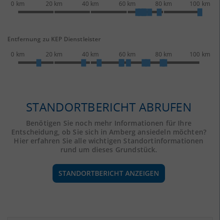
0 km
20 km
40 km
60 km
80 km
100 km
Entfernung zu KEP Dienstleister
0 km
20 km
40 km
60 km
80 km
100 km
STANDORTBERICHT ABRUFEN
Benötigen Sie noch mehr Informationen für Ihre
Entscheidung, ob Sie sich in Amberg ansiedeln möchten?
Hier erfahren Sie alle wichtigen Standortinformationen
rund um dieses Grundstück.
STANDORTBERICHT ANZEIGEN