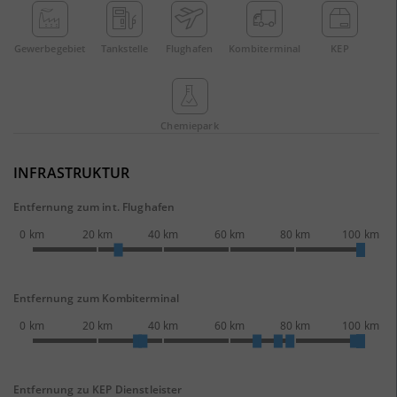
Gewerbe­gebiet
Tankstelle
Flughafen
Kombi­terminal
KEP
Chemie­park
INFRASTRUKTUR
Entfernung zum int. Flughafen
0 km
20 km
40 km
60 km
80 km
100 km
Entfernung zum Kombiterminal
0 km
20 km
40 km
60 km
80 km
100 km
Entfernung zu KEP Dienstleister