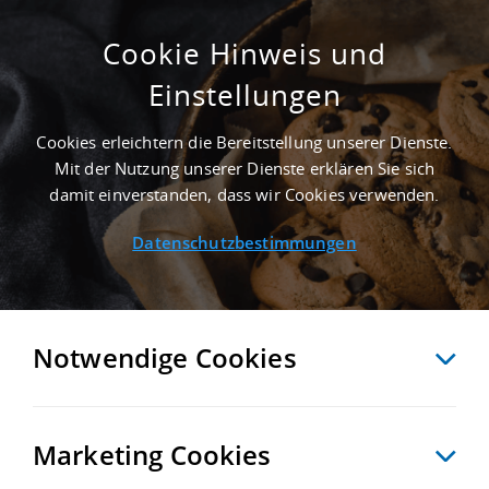
Cookie Hinweis und
Einstellungen
GEPFLEGT - 12.000 M² LOGISTIKIMMOBILIE
IN BÖBLINGEN AN DER AUTOBAHN A 81 -
Cookies erleichtern die Bereitstellung unserer Dienste.
LANDKREIS BÖBLINGEN
Mit der Nutzung unserer Dienste erklären Sie sich
Startseite
/
Immobiliensuche
/
Detailansicht
damit einverstanden, dass wir Cookies verwenden.
Datenschutzbestimmungen
MERKEN
VERGLEICHEN
EXPORT PDF
ZURÜCK
Notwendige Cookies
Marketing Cookies