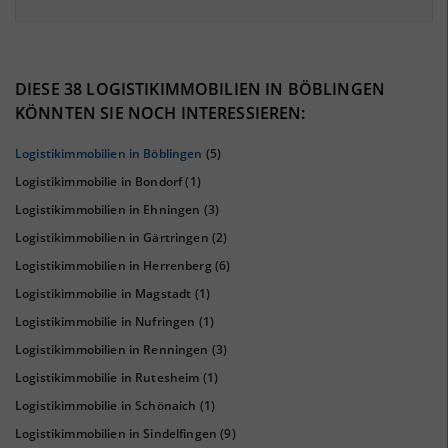
4.64%
43%
DIESE 38 LOGISTIKIMMOBILIEN IN BÖBLINGEN
KÖNNTEN SIE NOCH INTERESSIEREN:
Logistikimmobilien in Böblingen
(5)
Logistikimmobilie in Bondorf
(1)
Logistikimmobilien in Ehningen
(3)
Logistikimmobilien in Gärtringen
(2)
Logistikimmobilien in Herrenberg
(6)
Logistikimmobilie in Magstadt
(1)
KAUFKRAFT
(STAND: 2018)
Logistikimmobilie in Nufringen
(1)
Euro pro Kopf
Logistikimmobilien in Renningen
(3)
(Landkreis / Kreisfreie Stadt)
25.597 €
Logistikimmobilie in Rutesheim
(1)
Kaufkraftindex
Logistikimmobilie in Schönaich
(1)
(Landkreis / Kreisfreie Stadt)
111,78
Logistikimmobilien in Sindelfingen
(9)