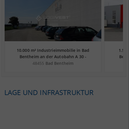
10.000 m² Industrieimmobilie in Bad
1.500
Bentheim an der Autobahn A 30 -
Bent
Landkreis Grafschaft Bentheim
Lan
48455
Bad Bentheim
LAGE UND INFRASTRUKTUR