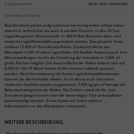
Energieausweis
Noch nicht vorhanden
Objektbeschreibung
Bad Bentheim gehört aufgrund einer hervorragenden Infrastruktur
sowohl in technischer als auch in sozialer Hinsicht zu den 23 Top-
Logistikregionen Deutschlands. In 48455 Bad Bentheim kann eine
moderne Logistikimmobilie angemietet werden. Das gesamte Areal
umfasst 12.000 m² Grundstücksfläche. Zusätzlich bietet das
Mietobjekt 6.200 m² reine Lagerfläche. Die flexible Anpassung an Ihre
Mietvorstellungen ist mit der Einteilung der Immobilie in 3.000 m²
große Flächen möglich. Die Gesamtfläche der Hallen beläuft sich auf
6.200 m². Die 10 Meter hohen Hallen können vollends genutzt
werden. Nach Vereinbarung mit Ihrem Logistikimmobilienberater
können Sie die Immobilie mieten. So ist dieses auch mit einem
modernen Sprinklersystem ausgestattet. 5.000 kg pro m² beträgt die
Belastbarkeitsgrenze der Böden. Die Zufahrt sowie die Be- und
Entladevorgänge können über die ebenerdigen Tore unkompliziert
bewerkstelligt werden. Gerne lassen wir Ihnen weitere
Informationen zu den Mietpreisen zukommen.
WEITERE BESCHREIBUNG
- Neubau einer hochmodernen Lager- und Logistikhalle