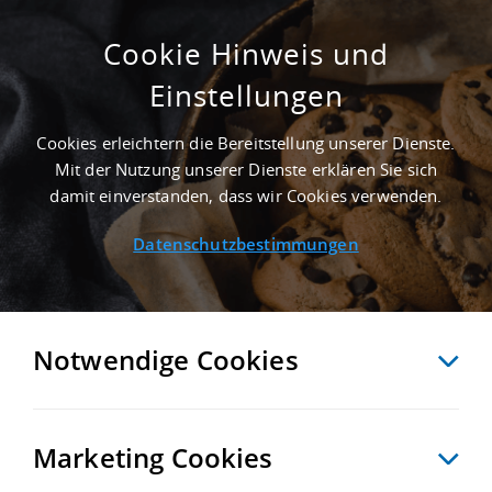
Cookie Hinweis und
Einstellungen
ERSTBEZUG - 6.200 M² GEWERBEIMMOBILIE
IN BAD BENTHEIM AN DER AUTOBAHN A 30
Cookies erleichtern die Bereitstellung unserer Dienste.
- LANDKREIS GRAFSCHAFT BENTHEIM
Mit der Nutzung unserer Dienste erklären Sie sich
Startseite
/
Immobiliensuche
/
Detailansicht
damit einverstanden, dass wir Cookies verwenden.
Datenschutzbestimmungen
MERKEN
VERGLEICHEN
EXPORT PDF
ZURÜCK
Notwendige Cookies
Marketing Cookies