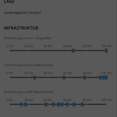
LAGE
Gewerbegebiet Schüttorf
INFRASTRUKTUR
Entfernung zum int. Flughafen
0 km
20 km
40 km
60 km
80 km
100 km
Entfernung zum Kombiterminal
0 km
20 km
40 km
60 km
80 km
100 km
Entfernung zu KEP Dienstleister
0 km
20 km
40 km
60 km
80 km
100 km