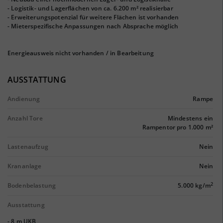
- Logistik- und Lagerflächen von ca. 6.200 m² realisierbar
- Erweiterungspotenzial für weitere Flächen ist vorhanden
- Mieterspezifische Anpassungen nach Absprache möglich
Energieausweis nicht vorhanden / in Bearbeitung
AUSSTATTUNG
Andienung
Rampe
Anzahl Tore
Mindestens ein
Rampentor pro 1.000 m²
Lastenaufzug
Nein
Krananlage
Nein
2
Bodenbelastung
5.000 kg/m
Ausstattung
- 8 m UKB