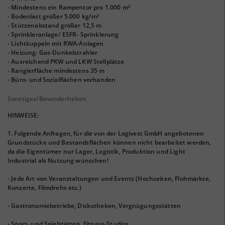
- Mindestens ein Rampentor pro 1.000 m²
- Bodenlast größer 5.000 kg/m²
- Stützenabstand größer 12,5 m
- Sprinkleranlage/ ESFR- Sprinklerung
- Lichtkuppeln mit RWA-Anlagen
- Heizung: Gas-Dunkelstrahler
- Ausreichend PKW und LKW Stellplätze
- Rangierfläche mindestens 35 m
- Büro- und Sozialflächen vorhanden
Sonstiges/Besonderheiten
HINWEISE:
1. Folgende Anfragen, für die von der Logivest GmbH angebotenen
Grundstücke und Bestandsflächen können nicht bearbeitet werden,
da die Eigentümer nur Lager, Logistik, Produktion und Light
Industrial als Nutzung wünschen!
- Jede Art von Veranstaltungen und Events (Hochzeiten, Flohmärkte,
Konzerte, Filmdrehs etc.)
- Gastronomiebetriebe, Diskotheken, Vergnügungsstätten
- Sport- und Spielstätten, Fitness-Studios