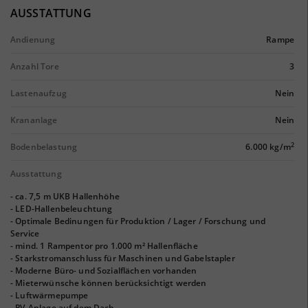
AUSSTATTUNG
Andienung
Rampe
Anzahl Tore
3
Lastenaufzug
Nein
Krananlage
Nein
2
Bodenbelastung
6.000 kg/m
Ausstattung
- ca. 7,5 m UKB Hallenhöhe
- LED-Hallenbeleuchtung
- Optimale Bedinungen für Produktion / Lager / Forschung und
Service
- mind. 1 Rampentor pro 1.000 m² Hallenfläche
- Starkstromanschluss für Maschinen und Gabelstapler
- Moderne Büro- und Sozialflächen vorhanden
- Mieterwünsche können berücksichtigt werden
- Luftwärmepumpe
- PV-Anlage auf dem Dach