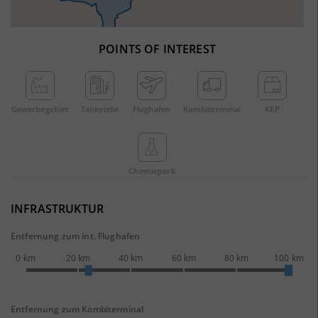
POINTS OF INTEREST
Gewerbe­gebiet
Tankstelle
Flughafen
Kombi­terminal
KEP
Chemie­park
INFRASTRUKTUR
Entfernung zum int. Flughafen
0 km
20 km
40 km
60 km
80 km
100 km
Entfernung zum Kombiterminal