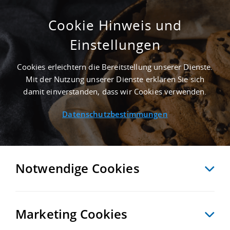
Cookie Hinweis und
Einstellungen
ERSTBEZUG - 1.300 M² INDUSTRIEHALLE IN
SINDELFINGEN NAHE FLUGHAFEN
Cookies erleichtern die Bereitstellung unserer Dienste.
STUTTGART - LANDKREIS BÖBLINGEN
Mit der Nutzung unserer Dienste erklären Sie sich
Startseite
/
Immobiliensuche
/
Detailansicht
damit einverstanden, dass wir Cookies verwenden.
Datenschutzbestimmungen
MERKEN
VERGLEICHEN
EXPORT PDF
ZURÜCK
Notwendige Cookies
Marketing Cookies