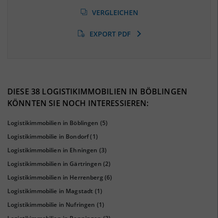
Arbeitslosenquote
(Landkreis / Kreisfreie Stadt)
VERGLEICHEN
4,64 %
(Stand: 01/2020)
EXPORT PDF
BESCHÄFTIGTEN- UND ARBEITSLOSENQUOTE
4.64%
43%
DIESE 38 LOGISTIKIMMOBILIEN IN BÖBLINGEN
KÖNNTEN SIE NOCH INTERESSIEREN:
Logistikimmobilien in Böblingen
(5)
Logistikimmobilie in Bondorf
(1)
Logistikimmobilien in Ehningen
(3)
Logistikimmobilien in Gärtringen
(2)
Logistikimmobilien in Herrenberg
(6)
Logistikimmobilie in Magstadt
(1)
KAUFKRAFT
(STAND: 2018)
Logistikimmobilie in Nufringen
(1)
Euro pro Kopf