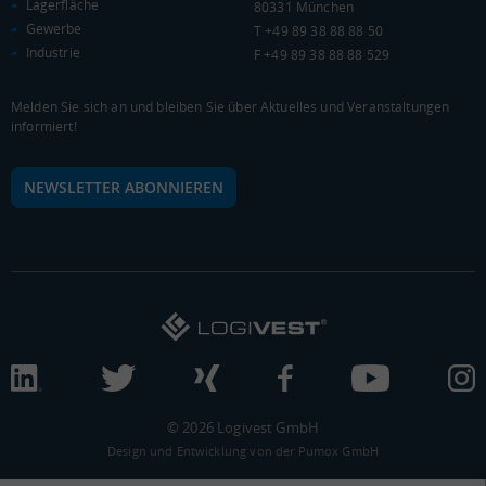
Lagerfläche
80331 München
25.988.166 Tsd. €
111.423 €
66.535 €
Gewerbe
T +49 89 38 88 88 50
Industrie
F +49 89 38 88 88 529
BRUTTOWERTSCHÖPFUNG
(LANDKREIS / KREISFREIE STADT)
Melden Sie sich an und bleiben Sie über Aktuelles und Veranstaltungen
informiert!
Gesamt
Produzierendes Gewerbe
Handel und Verk
23.407.820 Tsd. €
13.284.082 Tsd. €
3.666.862 Tsd. €
NEWSLETTER ABONNIEREN
BRUTTOWERTSCHÖPFUNG (DURCHSCHNITT)
Produzierendes Gewerbe
15.000.000
Tsd. €
10.000.000
5.000.000
© 2026 Logivest GmbH
Design und Entwicklung von der Pumox GmbH
0
LANDKREIS
BUNDESLAND
DEUTSCHLAND