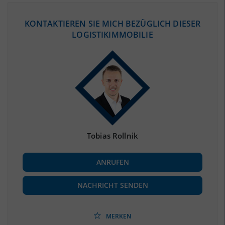
ÖKONOMISCHE DATEN & FAKTEN
KONTAKTIEREN SIE MICH BEZÜGLICH DIESER
LOGISTIKIMMOBILIE
BEVÖLKERUNG
(STAND: 12/2019)
Bevölkerung Gesamt
(Landkreis / Kreisfreie Stadt)
392.807
Bevölkerungsdichte
2
(Landkreis / Kreisfreie Stadt)
636 Einwohner/km
Fläche
2
(Landkreis / Kreisfreie Stadt)
617,76 km
Tobias Rollnik
BESCHÄFTIGUNG
ANRUFEN
Beschäftigte
(Landkreis / Kreisfreie Stadt)
169.187
(Stand: 06/2020)
NACHRICHT SENDEN
Beschäftigtenquote
(Landkreis / Kreisfreie Stadt)
43,07 %
(Stand: 06/2020)
MERKEN