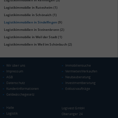
Logistikimmobilien in Renningen
(3)
(Landkreis / Kreisfreie Stadt)
25.597 €
Logistikimmobilie in Rutesheim
(1)
Kaufkraftindex
Logistikimmobilie in Schönaich
(1)
(Landkreis / Kreisfreie Stadt)
111,78
Logistikimmobilien in Sindelfingen
(9)
Logistikimmobilien in Steinenbronn
(2)
KAUFKRAFT - EURO PRO KOPF
Logistikimmobilie in Weil der Stadt
(1)
Landkreis / Kreisfreie Stadt
22.651 €
Logistikimmobilien in Weil im Schönbuch
(2)
Bundesland
24.995 €
Deutschland
25.597 €
Wir über uns
Immobiliensuche
0 €
20.000 €
40.000 €
Impressum
Vermieten/Verkaufen
AGB
Neubauberatung
WIRTSCHAFTSKRAFT
Datenschutz
Investmentberatung
(STAND: 2018)
KundenInformationen
Exklusivaufträge
BRUTTOINLANDSPRODUKT
Geldwäschegesetz
(LANDKREIS / KREISFREIE STADT)
Halle
Logivest GmbH
Gesamt
BIP je Erwerbstätigen
BIP je Einwohner
Logistik
Oberanger 24