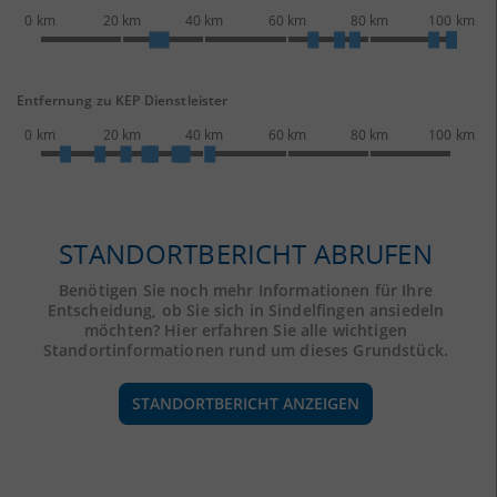
0 km
20 km
40 km
60 km
80 km
100 km
Entfernung zu KEP Dienstleister
0 km
20 km
40 km
60 km
80 km
100 km
STANDORTBERICHT ABRUFEN
Benötigen Sie noch mehr Informationen für Ihre
Entscheidung, ob Sie sich in Sindelfingen ansiedeln
möchten? Hier erfahren Sie alle wichtigen
Standortinformationen rund um dieses Grundstück.
STANDORTBERICHT ANZEIGEN