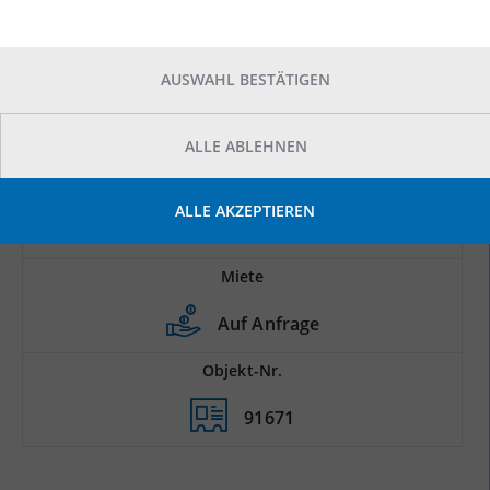
AUSWAHL BESTÄTIGEN
ALLE ABLEHNEN
Prod.-/Lagerfläche
ALLE AKZEPTIEREN
2
3.295 m
Miete
Auf Anfrage
Objekt-Nr.
91671