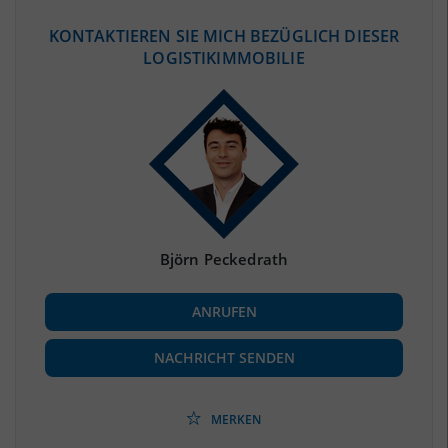
ÖKONOMISCHE DATEN & FAKTEN
KONTAKTIEREN SIE MICH BEZÜGLICH DIESER
LOGISTIKIMMOBILIE
BEVÖLKERUNG
(STAND: 12/2019)
Bevölkerung Gesamt
(Landkreis / Kreisfreie Stadt)
188.686
Bevölkerungsdichte
2
(Landkreis / Kreisfreie Stadt)
1.176 Einwohner/km
Fläche
2
(Landkreis / Kreisfreie Stadt)
160,45 km
Björn Peckedrath
BESCHÄFTIGUNG
ANRUFEN
Beschäftigte
(Landkreis / Kreisfreie Stadt)
68.853
(Stand: 06/2020)
NACHRICHT SENDEN
Beschäftigtenquote
(Landkreis / Kreisfreie Stadt)
36,49 %
(Stand: 06/2020)
MERKEN
Arbeitslosenquote