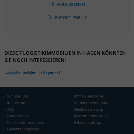
(Landkreis / Kreisfreie Stadt)
VERGLEICHEN
14,72 %
(Stand: 01/2020)
EXPORT PDF
BESCHÄFTIGTEN- UND ARBEITSLOSENQUOTE
14.72%
36%
DIESE 7 LOGISTIKIMMOBILIEN IN HAGEN KÖNNTEN
SIE NOCH INTERESSIEREN:
Logistikimmobilien in Hagen
(7)
Wir über uns
Immobiliensuche
Impressum
Vermieten/Verkaufen
AGB
Neubauberatung
Datenschutz
Investmentberatung
KAUFKRAFT
(STAND: 2018)
KundenInformationen
Exklusivaufträge
Geldwäschegesetz
Euro pro Kopf