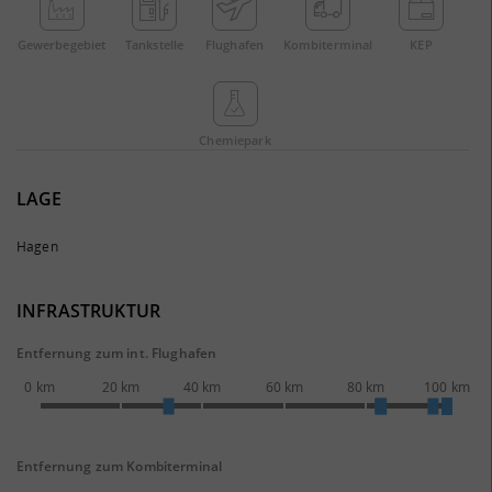
Gewerbe­gebiet
Tankstelle
Flughafen
Kombi­terminal
KEP
Chemie­park
LAGE
Hagen
INFRASTRUKTUR
Entfernung zum int. Flughafen
0 km
20 km
40 km
60 km
80 km
100 km
Entfernung zum Kombiterminal