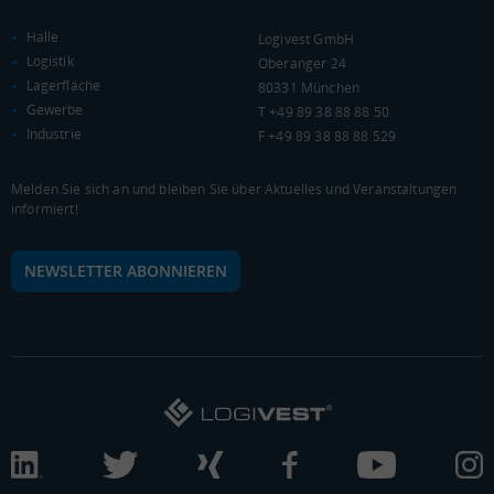
(Landkreis / Kreisfreie Stadt)
20.024 €
Halle
Logivest GmbH
Kaufkraftindex
Logistik
Oberanger 24
(Landkreis / Kreisfreie Stadt)
87,44
Lagerfläche
80331 München
Gewerbe
T +49 89 38 88 88 50
KAUFKRAFT - EURO PRO KOPF
Industrie
F +49 89 38 88 88 529
Landkreis / Kreisfreie Stadt
22.651 €
Bundesland
Melden Sie sich an und bleiben Sie über Aktuelles und Veranstaltungen
22.233 €
Deutschland
informiert!
20.024 €
NEWSLETTER ABONNIEREN
0 €
20.000 €
40.000 €
WIRTSCHAFTSKRAFT
(STAND: 2018)
BRUTTOINLANDSPRODUKT
(LANDKREIS / KREISFREIE STADT)
Gesamt
BIP je Erwerbstätigen
BIP je Einwohner