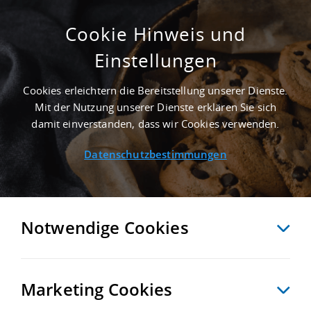
Cookie Hinweis und
Einstellungen
3.295 M² LOGISTIKIMMOBILIE IN HAGEN AN
DER AUTOBAHN A 46
Cookies erleichtern die Bereitstellung unserer Dienste.
Startseite
/
Immobiliensuche
/
Detailansicht
Mit der Nutzung unserer Dienste erklären Sie sich
damit einverstanden, dass wir Cookies verwenden.
Datenschutzbestimmungen
MERKEN
VERGLEICHEN
EXPORT PDF
ZURÜCK
Notwendige Cookies
Marketing Cookies