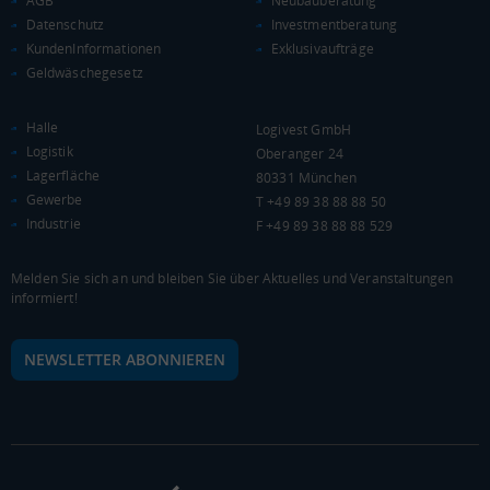
AGB
Neubauberatung
Datenschutz
Investmentberatung
KAUFKRAFT
(STAND: 2018)
KundenInformationen
Exklusivaufträge
Geldwäschegesetz
Euro pro Kopf
(Landkreis / Kreisfreie Stadt)
18.825 €
Halle
Logivest GmbH
Kaufkraftindex
Logistik
Oberanger 24
(Landkreis / Kreisfreie Stadt)
82,21
Lagerfläche
80331 München
Gewerbe
T +49 89 38 88 88 50
KAUFKRAFT - EURO PRO KOPF
Industrie
F +49 89 38 88 88 529
Landkreis / Kreisfreie Stadt
22.651 €
Bundesland
Melden Sie sich an und bleiben Sie über Aktuelles und Veranstaltungen
20.484 €
Deutschland
informiert!
18.825 €
NEWSLETTER ABONNIEREN
0 €
20.000 €
40.000 €
WIRTSCHAFTSKRAFT
(STAND: 2018)
BRUTTOINLANDSPRODUKT