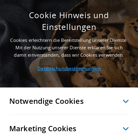
Cookie Hinweis und
Einstellungen
2.000 M² LOGISTIKIMMOBILIE IN LEIPZIG
NAHE FLUGHAFEN LEIPZIG/HALLE
Cookies erleichtern die Bereitstellung unserer Dienste.
Startseite
/
Immobiliensuche
/
Detailansicht
Mit der Nutzung unserer Dienste erklären Sie sich
damit einverstanden, dass wir Cookies verwenden.
Datenschutzbestimmungen
MERKEN
VERGLEICHEN
EXPORT PDF
ZURÜCK
Notwendige Cookies
Marketing Cookies