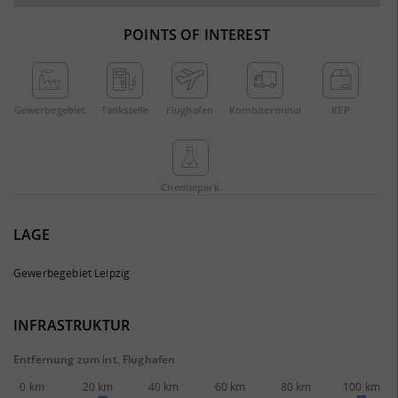
POINTS OF INTEREST
Gewerbe­gebiet
Tankstelle
Flughafen
Kombi­terminal
KEP
Chemie­park
LAGE
Gewerbegebiet Leipzig
INFRASTRUKTUR
Entfernung zum int. Flughafen
0 km
20 km
40 km
60 km
80 km
100 km