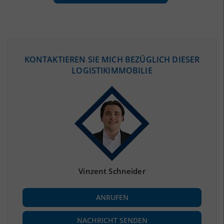
ÖKONOMISCHE DATEN & FAKTEN
KONTAKTIEREN SIE MICH BEZÜGLICH DIESER
LOGISTIKIMMOBILIE
BEVÖLKERUNG
(STAND: 12/2019)
Bevölkerung Gesamt
(Landkreis / Kreisfreie Stadt)
593.145
Bevölkerungsdichte
2
(Landkreis / Kreisfreie Stadt)
1.992 Einwohner/km
Fläche
2
(Landkreis / Kreisfreie Stadt)
297,8 km
Vinzent Schneider
BESCHÄFTIGUNG
ANRUFEN
Beschäftigte
(Landkreis / Kreisfreie Stadt)
242.738
(Stand: 06/2020)
NACHRICHT SENDEN