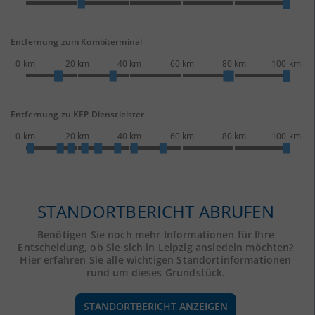
Entfernung zum Kombiterminal
0 km
20 km
40 km
60 km
80 km
100 km
Entfernung zu KEP Dienstleister
0 km
20 km
40 km
60 km
80 km
100 km
STANDORTBERICHT ABRUFEN
Benötigen Sie noch mehr Informationen für Ihre
Entscheidung, ob Sie sich in Leipzig ansiedeln möchten?
Hier erfahren Sie alle wichtigen Standortinformationen
rund um dieses Grundstück.
STANDORTBERICHT ANZEIGEN