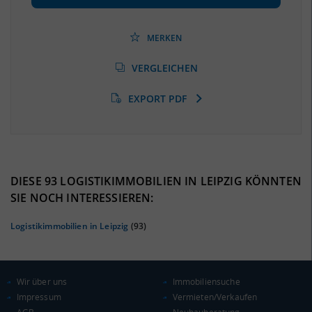
Beschäftigtenquote
(Landkreis / Kreisfreie Stadt)
40,92 %
(Stand: 06/2020)
MERKEN
Arbeitslosenquote
(Landkreis / Kreisfreie Stadt)
VERGLEICHEN
8,94 %
(Stand: 01/2020)
EXPORT PDF
BESCHÄFTIGTEN- UND ARBEITSLOSENQUOTE
8.94%
40%
DIESE 93 LOGISTIKIMMOBILIEN IN LEIPZIG KÖNNTEN
SIE NOCH INTERESSIEREN:
Logistikimmobilien in Leipzig
(93)
Wir über uns
Immobiliensuche
Impressum
Vermieten/Verkaufen