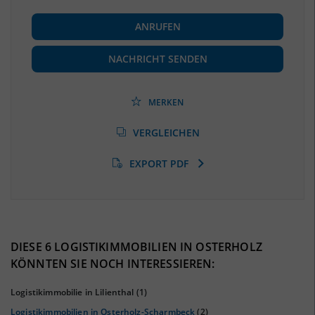
BESCHÄFTIGUNG
ANRUFEN
Beschäftigte
(Landkreis / Kreisfreie Stadt)
45.092
(Stand: 06/2020)
NACHRICHT SENDEN
Beschäftigtenquote
(Landkreis / Kreisfreie Stadt)
39,58 %
(Stand: 06/2020)
MERKEN
Arbeitslosenquote
(Landkreis / Kreisfreie Stadt)
VERGLEICHEN
4,88 %
(Stand: 01/2020)
EXPORT PDF
BESCHÄFTIGTEN- UND ARBEITSLOSENQUOTE
4.88%
39%
DIESE 6 LOGISTIKIMMOBILIEN IN OSTERHOLZ
KÖNNTEN SIE NOCH INTERESSIEREN:
Logistikimmobilie in Lilienthal
(1)
Logistikimmobilien in Osterholz-Scharmbeck
(2)