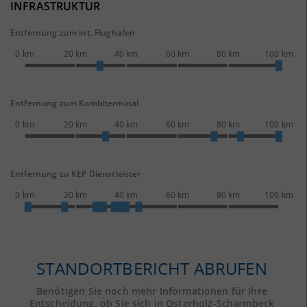
INFRASTRUKTUR
Entfernung zum int. Flughafen
0 km
20 km
40 km
60 km
80 km
100 km
Entfernung zum Kombiterminal
0 km
20 km
40 km
60 km
80 km
100 km
Entfernung zu KEP Dienstleister
0 km
20 km
40 km
60 km
80 km
100 km
STANDORTBERICHT ABRUFEN
Benötigen Sie noch mehr Informationen für Ihre
Entscheidung, ob Sie sich in Osterholz-Scharmbeck