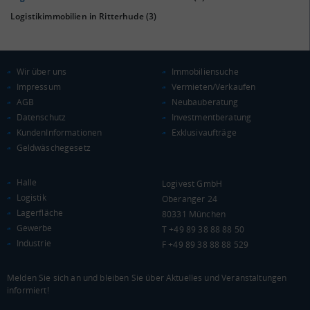
Logistikimmobilien in Ritterhude
(3)
Wir über uns
Immobiliensuche
KAUFKRAFT
(STAND: 2018)
Impressum
Vermieten/Verkaufen
AGB
Neubauberatung
Euro pro Kopf
Datenschutz
Investmentberatung
(Landkreis / Kreisfreie Stadt)
23.123 €
KundenInformationen
Exklusivaufträge
Geldwäschegesetz
Kaufkraftindex
(Landkreis / Kreisfreie Stadt)
100,98
Halle
Logivest GmbH
KAUFKRAFT - EURO PRO KOPF
Logistik
Oberanger 24
Lagerfläche
80331 München
Landkreis / Kreisfreie Stadt
22.651 €
Gewerbe
T +49 89 38 88 88 50
Bundesland
Industrie
F +49 89 38 88 88 529
21.813 €
Deutschland
23.123 €
Melden Sie sich an und bleiben Sie über Aktuelles und Veranstaltungen
informiert!
0 €
20.000 €
40.000 €