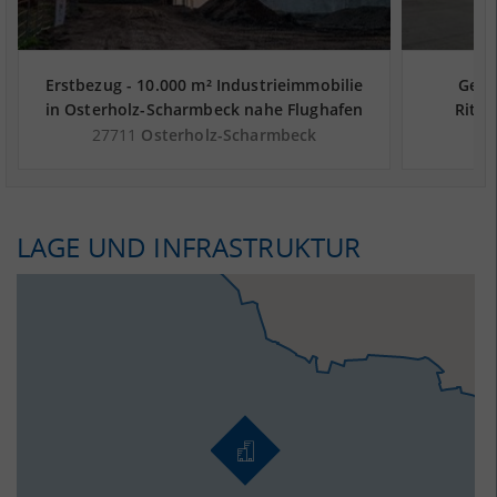
Erstbezug - 10.000 m² Industrieimmobilie
Gepfl
in Osterholz-Scharmbeck nahe Flughafen
Ritte
Bremen - Landkreis Osterholz
27711
Osterholz-Scharmbeck
LAGE UND INFRASTRUKTUR