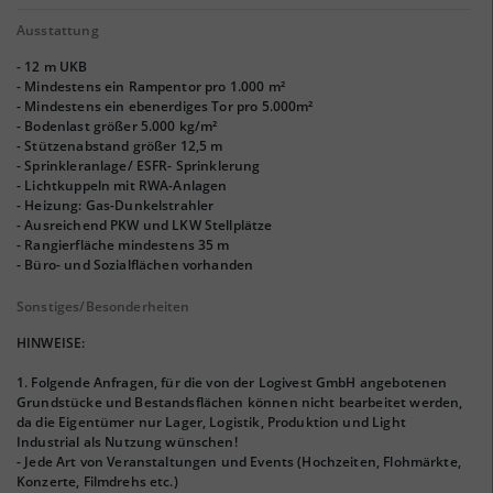
Ausstattung
- 12 m UKB
- Mindestens ein Rampentor pro 1.000 m²
- Mindestens ein ebenerdiges Tor pro 5.000m²
- Bodenlast größer 5.000 kg/m²
- Stützenabstand größer 12,5 m
- Sprinkleranlage/ ESFR- Sprinklerung
- Lichtkuppeln mit RWA-Anlagen
- Heizung: Gas-Dunkelstrahler
- Ausreichend PKW und LKW Stellplätze
- Rangierfläche mindestens 35 m
- Büro- und Sozialflächen vorhanden
Sonstiges/Besonderheiten
HINWEISE:
1. Folgende Anfragen, für die von der Logivest GmbH angebotenen
Grundstücke und Bestandsflächen können nicht bearbeitet werden,
da die Eigentümer nur Lager, Logistik, Produktion und Light
Industrial als Nutzung wünschen!
- Jede Art von Veranstaltungen und Events (Hochzeiten, Flohmärkte,
Konzerte, Filmdrehs etc.)