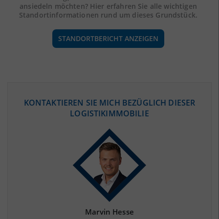
ansiedeln möchten? Hier erfahren Sie alle wichtigen
Standortinformationen rund um dieses Grundstück.
STANDORTBERICHT ANZEIGEN
ÖKONOMISCHE DATEN & FAKTEN
KONTAKTIEREN SIE MICH BEZÜGLICH DIESER
LOGISTIKIMMOBILIE
BEVÖLKERUNG
(STAND: 12/2019)
Bevölkerung Gesamt
(Landkreis / Kreisfreie Stadt)
113.928
Bevölkerungsdichte
2
(Landkreis / Kreisfreie Stadt)
175 Einwohner/km
Fläche
2
(Landkreis / Kreisfreie Stadt)
652,67 km
Marvin Hesse