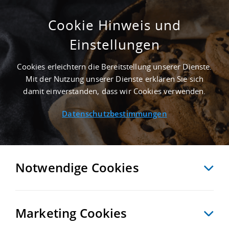
Cookie Hinweis und
Einstellungen
ERSTBEZUG - 27.000 M²
PRODUKTIONSHALLE IN OSTERHOLZ-
Cookies erleichtern die Bereitstellung unserer Dienste.
SCHARMBECK NAHE FLUGHAFEN BREMEN -
Mit der Nutzung unserer Dienste erklären Sie sich
LANDKREIS OSTERHOLZ
damit einverstanden, dass wir Cookies verwenden.
Startseite
/
Immobiliensuche
/
Detailansicht
Datenschutzbestimmungen
MERKEN
VERGLEICHEN
EXPORT PDF
ZURÜCK
Notwendige Cookies
Marketing Cookies