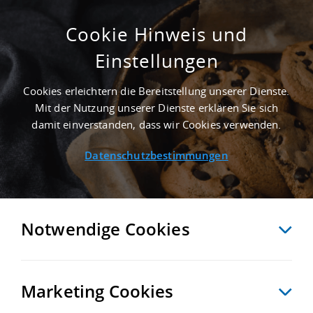
Cookie Hinweis und
Einstellungen
GEPFLEGT - 10.000 M² LAGERHALLE IN
OTTENDORF-OKRILLA AN DER AUTOBAHN A
Cookies erleichtern die Bereitstellung unserer Dienste.
4 - LANDKREIS BAUTZEN
Mit der Nutzung unserer Dienste erklären Sie sich
Startseite
/
Immobiliensuche
/
Detailansicht
damit einverstanden, dass wir Cookies verwenden.
Datenschutzbestimmungen
MERKEN
VERGLEICHEN
EXPORT PDF
ZURÜCK
Notwendige Cookies
Marketing Cookies