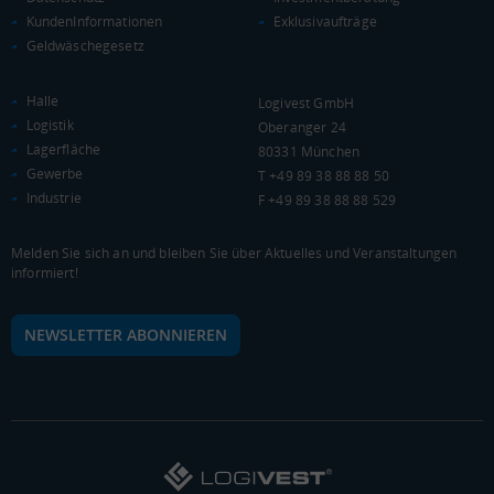
BRUTTOINLANDSPRODUKT
KundenInformationen
Exklusivaufträge
(LANDKREIS / KREISFREIE STADT)
Geldwäschegesetz
Gesamt
BIP je Erwerbstätigen
BIP je Einwohner
Halle
Logivest GmbH
Logistik
Oberanger 24
7.961.611 Tsd. €
54.846 €
26.384 €
Lagerfläche
80331 München
Gewerbe
T +49 89 38 88 88 50
BRUTTOWERTSCHÖPFUNG
Industrie
F +49 89 38 88 88 529
(LANDKREIS / KREISFREIE STADT)
Melden Sie sich an und bleiben Sie über Aktuelles und Veranstaltungen
Gesamt
Produzierendes Gewerbe
Handel und Verke
informiert!
7.171.109 Tsd. €
1.905.341 Tsd. €
1.174.584 Tsd. €
NEWSLETTER ABONNIEREN
BRUTTOWERTSCHÖPFUNG (DURCHSCHNITT)
Produzierendes Gewerbe
3.000.000