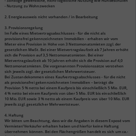
- Sonstige gewerbliche, nicht-logistische Nutzung wie Hundeschulen
- Nutzung zu Wohnzwecken
2. Energieausweis nicht vorhanden / in Bearbeitung
3. Provisionsregelung
Im Falle eines Mietvertragsabschlusses - für die nicht als
provisionsfrei gekennzeichneten Immobilien - erhalten wir vom
Mieter eine Provision in Höhe von 3 Nettomonatsmieten zzgl. der
gesetzlichen MwSt. Bei einer Mietvertragslaufzeit ab 7 Jahren erhöht
sich die Provision auf 3,5 Nettomonatsmieten. Bei einer
Mietvertragslaufzeit ab 10 Jahren erhöht sich die Provision auf 4,0
Nettomonatsmieten. Die vorgenannten Provisionssätze verstehen
sich jeweils zzgl. der gesetzlichen Mehrwertsteuer.
Bei Zustandekommen eines Kaufvertragsabschlusses - für die nicht
als provisionsfrei gekennzeichneten Immobilien – beträgt die
Provision 5 % netto bei einem Kaufpreis bis einschließlich 5 Mio. EUR,
4 % netto bei einem Kaufpreis von über 5 Mio. EUR bis einschließlich
10 Mio. EUR sowie 3 % netto ab einem Kaufpreis von über 10 Mio. EUR
jeweils zzgl. gesetzlicher Mehrwertsteuer.
4. Haftung
Wir bitten um Beachtung, dass wir die Angaben in diesem Exposé vom
Vermieter/Verkäufer erhalten haben und hierfür keine Haftung
übernehmen können. Bei den Flächengrößen handelt es sich um ca.-