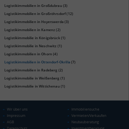
Logistikimmobilien in Großdubrau
(3)
Logistikimmobilien in Großröhrsdorf
(12)
KAUFKRAFT
(STAND: 2018)
Logistikimmobilien in Hoyerswerda
(3)
Euro pro Kopf
Logistikimmobilien in Kamenz
(2)
(Landkreis / Kreisfreie Stadt)
20.632 €
Logistikimmobilie in Königsbrück
(1)
Kaufkraftindex
Logistikimmobilie in Neschwitz
(1)
(Landkreis / Kreisfreie Stadt)
90,1
Logistikimmobilien in Ohorn
(4)
Logistikimmobilien in Ottendorf-Okrilla
(7)
KAUFKRAFT - EURO PRO KOPF
Logistikimmobilien in Radeberg
(2)
Landkreis / Kreisfreie Stadt
22.651 €
Logistikimmobilie in Weißenberg
(1)
Bundesland
20.484 €
Logistikimmobilie in Wittichenau
(1)
Deutschland
20.632 €
0 €
20.000 €
40.000 €
Wir über uns
Immobiliensuche
Impressum
Vermieten/Verkaufen
WIRTSCHAFTSKRAFT
(STAND: 2018)
AGB
Neubauberatung
Datenschutz
Investmentberatung