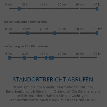
0 km
20 km
40 km
60 km
80 km
100 km
Entfernung zum Kombiterminal
0 km
20 km
40 km
60 km
80 km
100 km
Entfernung zu KEP Dienstleister
0 km
20 km
40 km
60 km
80 km
100 km
STANDORTBERICHT ABRUFEN
Benötigen Sie noch mehr Informationen für Ihre
Entscheidung, ob Sie sich in Ottendorf-Okrilla ansiedeln
möchten? Hier erfahren Sie alle wichtigen
Standortinformationen rund um dieses Grundstück.