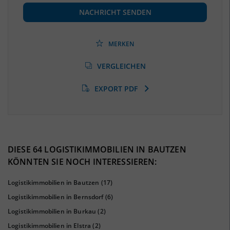
(Landkreis / Kreisfreie Stadt)
119.485
(Stand: 06/2020)
NACHRICHT SENDEN
Beschäftigtenquote
(Landkreis / Kreisfreie Stadt)
39,86 %
(Stand: 06/2020)
MERKEN
Arbeitslosenquote
(Landkreis / Kreisfreie Stadt)
VERGLEICHEN
6,42 %
(Stand: 01/2020)
EXPORT PDF
BESCHÄFTIGTEN- UND ARBEITSLOSENQUOTE
6.42%
39%
DIESE 64 LOGISTIKIMMOBILIEN IN BAUTZEN
KÖNNTEN SIE NOCH INTERESSIEREN:
Logistikimmobilien in Bautzen
(17)
Logistikimmobilien in Bernsdorf
(6)
Logistikimmobilien in Burkau
(2)
Logistikimmobilien in Elstra
(2)