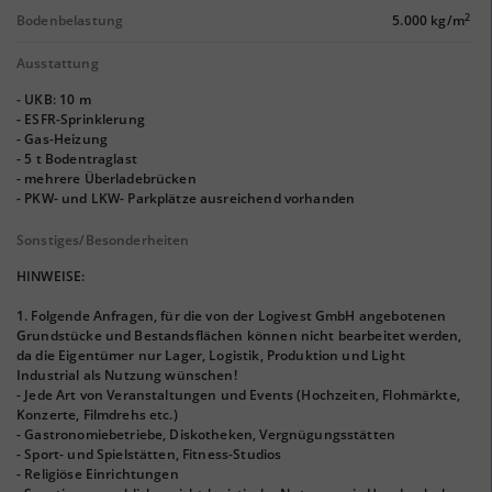
2
Bodenbelastung
5.000 kg/m
Ausstattung
- UKB: 10 m
- ESFR-Sprinklerung
- Gas-Heizung
- 5 t Bodentraglast
- mehrere Überladebrücken
- PKW- und LKW- Parkplätze ausreichend vorhanden
Sonstiges/Besonderheiten
HINWEISE:
1. Folgende Anfragen, für die von der Logivest GmbH angebotenen
Grundstücke und Bestandsflächen können nicht bearbeitet werden,
da die Eigentümer nur Lager, Logistik, Produktion und Light
Industrial als Nutzung wünschen!
- Jede Art von Veranstaltungen und Events (Hochzeiten, Flohmärkte,
Konzerte, Filmdrehs etc.)
- Gastronomiebetriebe, Diskotheken, Vergnügungsstätten
- Sport- und Spielstätten, Fitness-Studios
- Religiöse Einrichtungen