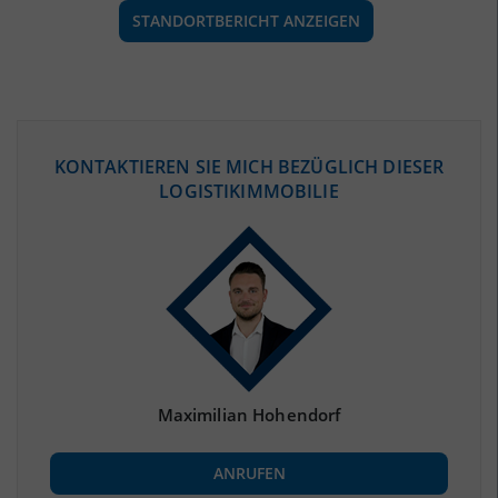
STANDORTBERICHT ANZEIGEN
ÖKONOMISCHE DATEN & FAKTEN
KONTAKTIEREN SIE MICH BEZÜGLICH DIESER
LOGISTIKIMMOBILIE
BEVÖLKERUNG
(STAND: 12/2019)
Bevölkerung Gesamt
(Landkreis / Kreisfreie Stadt)
299.758
Bevölkerungsdichte
2
(Landkreis / Kreisfreie Stadt)
125 Einwohner/km
Fläche
2
(Landkreis / Kreisfreie Stadt)
2.395,6 km
Maximilian Hohendorf
BESCHÄFTIGUNG
ANRUFEN
Beschäftigte