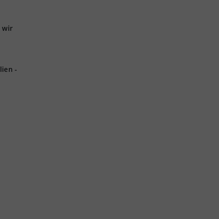
 wir
ien -