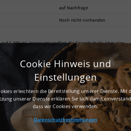
auf Nachfrage
Noch nicht vorhanden
 auf 1.400 m². Insgesamt verfügt die Gewerbehalle über eine
werden zum Kinderspiel mit dem vorhandenen Andienungssyste
nzugsgebiet von 09114 Chemnitz. Chemnitz kann als dynamische
Cookie Hinweis und
rden. Gute Anbindung, hochwertige Infrastruktur, starkes Imag
gistikhalle aus. Ist Ihr Interesse geweckt? Dann kontaktieren Si
Einstellungen
okies erleichtern die Bereitstellung unserer Dienste. Mit 
zung unserer Dienste erklären Sie sich damit einverstan
e Mietflächen zur Verfügung, ideal für Lager, Logistik sowie G
dass wir Cookies verwenden.
ehalten)
Datenschutzbestimmungen