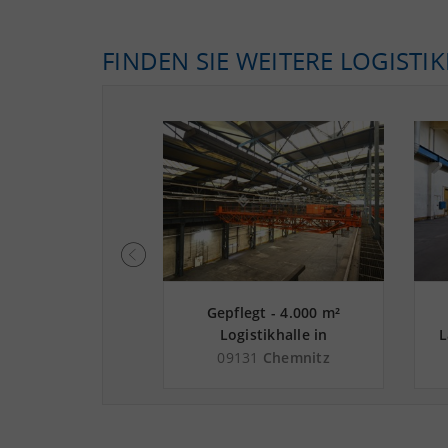
FINDEN SIE WEITERE LOGISTI
zug - 2.000 m²
Gepflegt - 4.000 m²
che in Chemnitz
Logistikhalle in
L
 Autobahn A 4
Chemnitz nahe
24
Chemnitz
09131
Chemnitz
Güterverkehrszentrum
GVZ Süd-West Sachsen