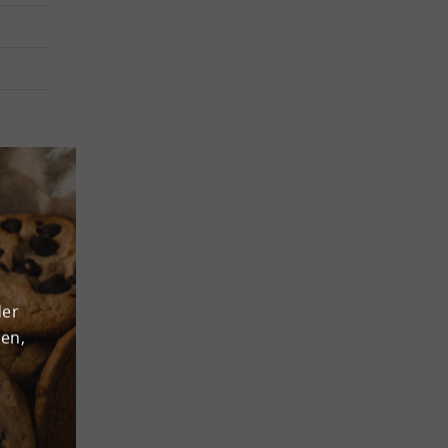
m. Die
r
e – all
e uns
der
den,
roß-