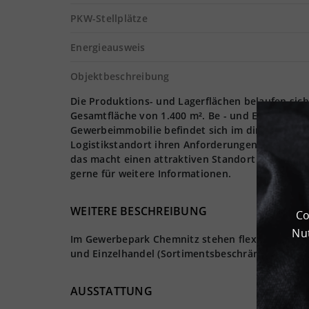
PKW-Stellplätze
Energieausweis
Objektbeschreibung
Die Produktions- und Lagerflächen belaufen sich
Gesamtfläche von 1.400 m². Be - und Entladen 
Gewerbeimmobilie befindet sich im direkten Ei
Logistikstandort ihren Anforderungen gerecht we
das macht einen attraktiven Standort für Ihre Lo
gerne für weitere Informationen.
WEITERE BESCHREIBUNG
Co
Nut
Im Gewerbepark Chemnitz stehen flexibel nutzbar
und Einzelhandel (Sortimentsbeschränkung vorb
AUSSTATTUNG