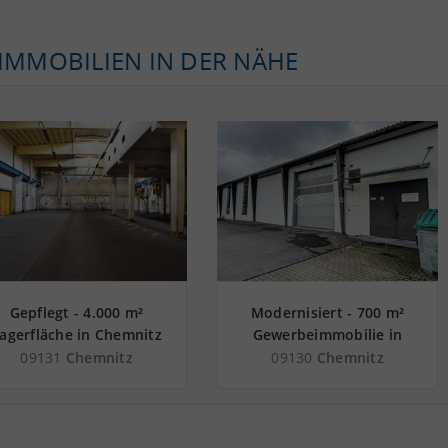
KIMMOBILIEN IN DER NÄHE
Gepflegt - 4.000 m²
Modernisiert - 700 m²
agerfläche in Chemnitz
Gewerbeimmobilie in
nahe
Chemnitz nahe
09131
Chemnitz
09130
Chemnitz
Güterverkehrszentrum
Güterverkehrszentrum
GVZ Süd-West Sachsen
GVZ Süd-West Sachsen