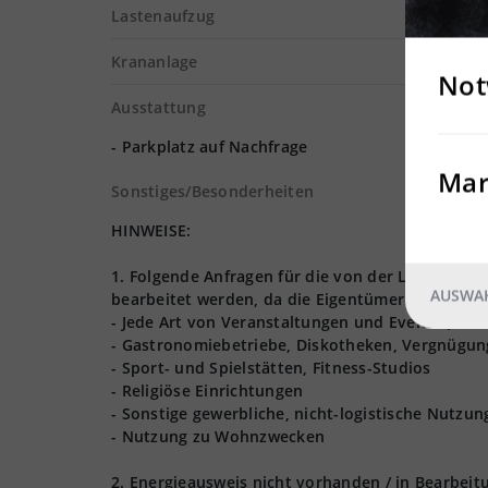
Lastenaufzug
Krananlage
Not
Ausstattung
- Parkplatz auf Nachfrage
Mar
Sonstiges/Besonderheiten
HINWEISE:
1. Folgende Anfragen für die von der Logivest
AUSWAH
bearbeitet werden, da die Eigentümer nur Lager,
- Jede Art von Veranstaltungen und Events (Hoch
- Gastronomiebetriebe, Diskotheken, Vergnügun
- Sport- und Spielstätten, Fitness-Studios
- Religiöse Einrichtungen
- Sonstige gewerbliche, nicht-logistische Nutzu
- Nutzung zu Wohnzwecken
2. Energieausweis nicht vorhanden / in Bearbeit