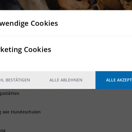
Nein
Nein
wendige Cookies
keting Cookies
 GmbH angebotenen Grundstücke und Bestandsflächen können ni
L BESTÄTIGEN
ALLE ABLEHNEN
ALLE AKZEPT
 Logistik, Produktion und Light Industrial als Nutzung wünsch
zeiten, Flohmärkte, Konzerte, Filmdrehs etc.)
gsstätten
ng wie Hundeschulen
ung