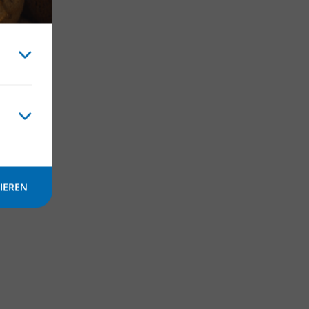
cht
IEREN
en!