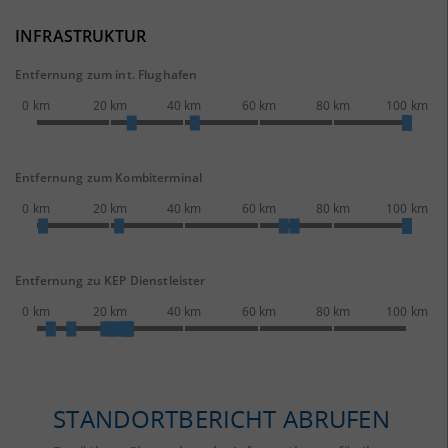
INFRASTRUKTUR
Entfernung zum int. Flughafen
0 km
20 km
40 km
60 km
80 km
100 km
Entfernung zum Kombiterminal
0 km
20 km
40 km
60 km
80 km
100 km
Entfernung zu KEP Dienstleister
0 km
20 km
40 km
60 km
80 km
100 km
STANDORTBERICHT ABRUFEN