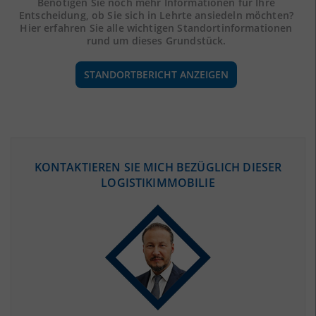
Benötigen Sie noch mehr Informationen für Ihre
Entscheidung, ob Sie sich in Lehrte ansiedeln möchten?
Hier erfahren Sie alle wichtigen Standortinformationen
rund um dieses Grundstück.
STANDORTBERICHT ANZEIGEN
ÖKONOMISCHE DATEN & FAKTEN
KONTAKTIEREN SIE MICH BEZÜGLICH DIESER
LOGISTIKIMMOBILIE
BEVÖLKERUNG
(STAND: 12/2019)
Bevölkerung Gesamt
(Landkreis / Kreisfreie Stadt)
1.157.115
Bevölkerungsdichte
2
(Landkreis / Kreisfreie Stadt)
504 Einwohner/km
Fläche
2
(Landkreis / Kreisfreie Stadt)
2.297,13 km