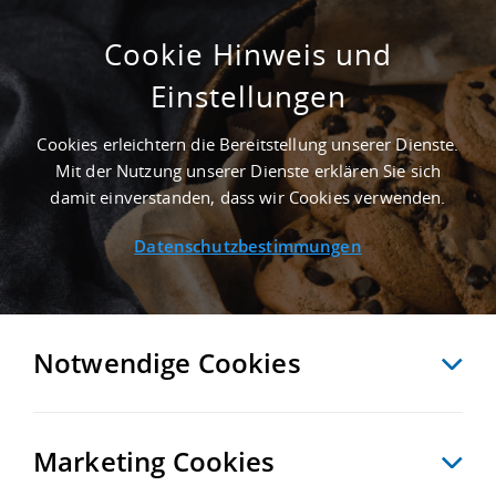
Cookie Hinweis und
Einstellungen
2.500 M² GEWERBEHALLE IN LEHRTE AN DER
AUTOBAHN A 2 - LANDKREIS REGION
Cookies erleichtern die Bereitstellung unserer Dienste.
HANNOVER
Mit der Nutzung unserer Dienste erklären Sie sich
Startseite
/
Immobiliensuche
/
Detailansicht
damit einverstanden, dass wir Cookies verwenden.
Datenschutzbestimmungen
MERKEN
VERGLEICHEN
EXPORT PDF
ZURÜCK
Notwendige Cookies
Marketing Cookies