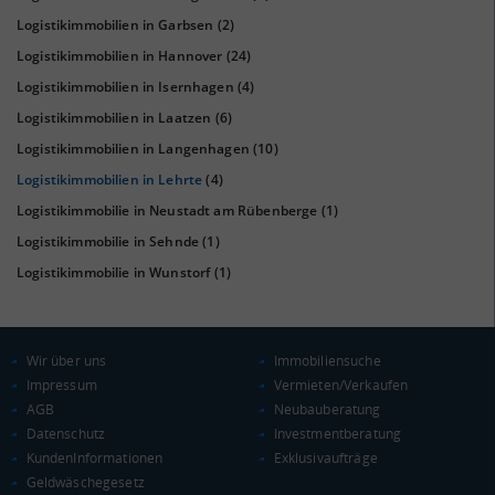
Logistikimmobilien in Garbsen
(2)
Logistikimmobilien in Hannover
(24)
Logistikimmobilien in Isernhagen
(4)
Logistikimmobilien in Laatzen
(6)
Logistikimmobilien in Langenhagen
(10)
KAUFKRAFT
(STAND: 2018)
Logistikimmobilien in Lehrte
(4)
Euro pro Kopf
Logistikimmobilie in Neustadt am Rübenberge
(1)
(Landkreis / Kreisfreie Stadt)
21.859 €
Logistikimmobilie in Sehnde
(1)
Kaufkraftindex
Logistikimmobilie in Wunstorf
(1)
(Landkreis / Kreisfreie Stadt)
95,46
KAUFKRAFT - EURO PRO KOPF
Wir über uns
Immobiliensuche
Impressum
Vermieten/Verkaufen
Landkreis / Kreisfreie Stadt
22.651 €
AGB
Neubauberatung
Bundesland
21.813 €
Deutschland
Datenschutz
Investmentberatung
KundenInformationen
Exklusivaufträge
21.859 €
Geldwäschegesetz