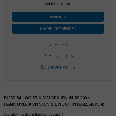
Serkan Torum
BESCHÄFTIGUNG
ANRUFEN
Beschäftigte
(Landkreis / Kreisfreie Stadt)
452.630
(Stand: 06/2020)
NACHRICHT SENDEN
Beschäftigtenquote
(Landkreis / Kreisfreie Stadt)
39,12 %
(Stand: 06/2020)
MERKEN
Arbeitslosenquote
(Landkreis / Kreisfreie Stadt)
VERGLEICHEN
9,48 %
(Stand: 01/2020)
EXPORT PDF
BESCHÄFTIGTEN- UND ARBEITSLOSENQUOTE
9.48%
39%
DIESE 54 LOGISTIKIMMOBILIEN IN REGION
HANNOVER KÖNNTEN SIE NOCH INTERESSIEREN:
Logistikimmobilie in Barsinghausen
(1)