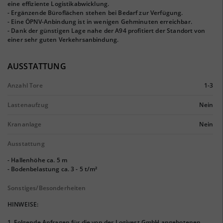
eine effiziente Logistikabwicklung.
- Ergänzende Büroflächen stehen bei Bedarf zur Verfügung.
- Eine ÖPNV-Anbindung ist in wenigen Gehminuten erreichbar.
- Dank der günstigen Lage nahe der A94 profitiert der Standort von
einer sehr guten Verkehrsanbindung.
AUSSTATTUNG
Anzahl Tore
1-3
Lastenaufzug
Nein
Krananlage
Nein
Ausstattung
- Hallenhöhe ca. 5 m
- Bodenbelastung ca. 3 - 5 t/m²
Sonstiges/Besonderheiten
HINWEISE:
1. Folgende Anfragen für die von der Logivest GmbH angebotenen