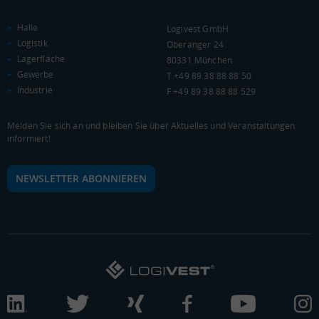
0 €
20.000 €
40.000 €
Halle
Logivest GmbH
WIRTSCHAFTSKRAFT
(STAND: 2018)
Logistik
Oberanger 24
Lagerfläche
80331 München
BRUTTOINLANDSPRODUKT
Gewerbe
T +49 89 38 88 88 50
(LANDKREIS / KREISFREIE STADT)
Industrie
F +49 89 38 88 88 529
Gesamt
BIP je Erwerbstätigen
BIP je Einwohner
Melden Sie sich an und bleiben Sie über Aktuelles und Veranstaltungen
informiert!
52.655.476 Tsd. €
75.623 €
45.583 €
NEWSLETTER ABONNIEREN
BRUTTOWERTSCHÖPFUNG
(LANDKREIS / KREISFREIE STADT)
Gesamt
Produzierendes Gewerbe
Handel und Verk
47.427.355 Tsd. €
9.180.248 Tsd. €
10.926.173 Tsd. 
BRUTTOWERTSCHÖPFUNG (DURCHSCHNITT)