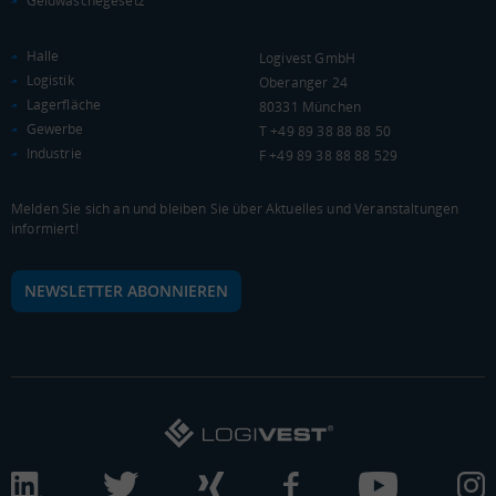
Geldwäschegesetz
20.241 €
0 €
20.000 €
40.000 €
Halle
Logivest GmbH
Logistik
Oberanger 24
Lagerfläche
WIRTSCHAFTSKRAFT
80331 München
(STAND: 2018)
Gewerbe
T +49 89 38 88 88 50
Industrie
BRUTTOINLANDSPRODUKT
F +49 89 38 88 88 529
(LANDKREIS / KREISFREIE STADT)
Melden Sie sich an und bleiben Sie über Aktuelles und Veranstaltungen
informiert!
Gesamt
BIP je Erwerbstätigen
BIP je Einwohner
5.966.851 Tsd. €
74.621 €
35.603 €
NEWSLETTER ABONNIEREN
BRUTTOWERTSCHÖPFUNG
(LANDKREIS / KREISFREIE STADT)
Gesamt
Produzierendes Gewerbe
Handel und Verke
5.374.407 Tsd. €
1.866.352 Tsd. €
1.284.338 Tsd. €