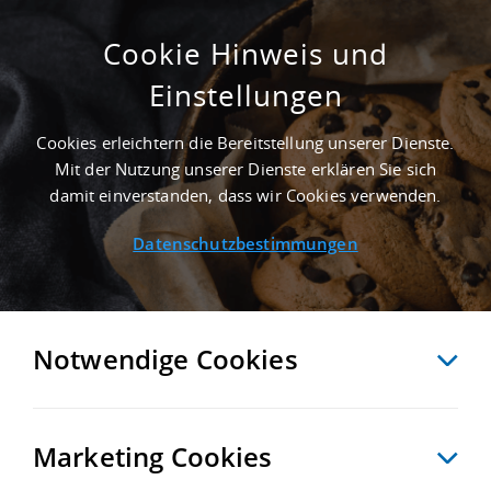
Cookie Hinweis und
Einstellungen
15.000 M² LOGISTIKGRUNDSTÜCK IN
NUTHE-URSTROMTAL NAHE
Cookies erleichtern die Bereitstellung unserer Dienste.
GÜTERVERKEHRSZENTRUM GVZ BERLIN
Mit der Nutzung unserer Dienste erklären Sie sich
SÜD GROSSBEEREN - LANDKREIS TELTOW-
damit einverstanden, dass wir Cookies verwenden.
FLÄMING
Datenschutzbestimmungen
Startseite
/
Immobiliensuche
/
Detailansicht
Notwendige Cookies
MERKEN
VERGLEICHEN
EXPORT PDF
ZURÜCK
Marketing Cookies