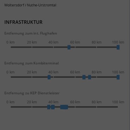
Woltersdorf / Nuthe-Urstromtal
INFRASTRUKTUR
Entfernung zum int. Flughafen
0 km
20 km
40 km
60 km
80 km
100 km
Entfernung zum Kombiterminal
0 km
20 km
40 km
60 km
80 km
100 km
Entfernung zu KEP Dienstleister
0 km
20 km
40 km
60 km
80 km
100 km