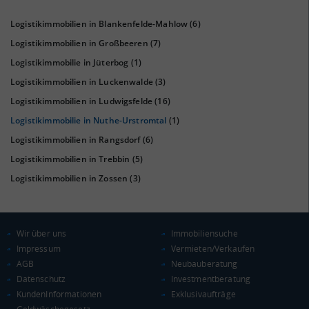
Logistikimmobilien in Blankenfelde-Mahlow
(6)
Logistikimmobilien in Großbeeren
(7)
Logistikimmobilie in Jüterbog
(1)
Logistikimmobilien in Luckenwalde
(3)
Logistikimmobilien in Ludwigsfelde
(16)
Logistikimmobilie in Nuthe-Urstromtal
(1)
KAUFKRAFT
(STAND: 2018)
Logistikimmobilien in Rangsdorf
(6)
Euro pro Kopf
Logistikimmobilien in Trebbin
(5)
(Landkreis / Kreisfreie Stadt)
20.241 €
Logistikimmobilien in Zossen
(3)
Kaufkraftindex
(Landkreis / Kreisfreie Stadt)
88,39
Wir über uns
Immobiliensuche
KAUFKRAFT - EURO PRO KOPF
Impressum
Vermieten/Verkaufen
AGB
Neubauberatung
Landkreis / Kreisfreie Stadt
22.651 €
Datenschutz
Investmentberatung
Bundesland
20.099 €
KundenInformationen
Exklusivaufträge
Deutschland