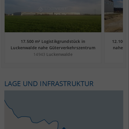
17.500 m² Logistikgrundstück in
12.100 m
Luckenwalde nahe Güterverkehrszentrum
nahe Gü
GVZ Berlin Süd Grossbeeren - Landkreis
Süd Gr
14943
Luckenwalde
Teltow-Fläming
LAGE UND INFRASTRUKTUR