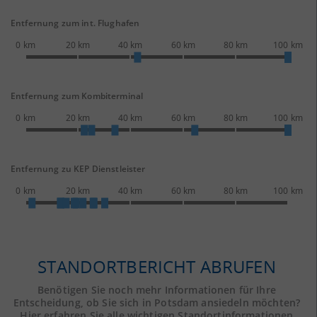
Entfernung zum int. Flughafen
0 km
20 km
40 km
60 km
80 km
100 km
Entfernung zum Kombiterminal
0 km
20 km
40 km
60 km
80 km
100 km
Entfernung zu KEP Dienstleister
0 km
20 km
40 km
60 km
80 km
100 km
STANDORTBERICHT ABRUFEN
Benötigen Sie noch mehr Informationen für Ihre
Entscheidung, ob Sie sich in Potsdam ansiedeln möchten?
Hier erfahren Sie alle wichtigen Standortinformationen