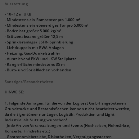
Ausstattung
- 10- 12 m UKB
- Mindestens ein Rampentor pro 1.000 m²
- Mindestens ein ebenerdiges Tor pro 5.000m²
- Bodenlast größer 5.000 kg/m²
- Stützenabstand größer 12,5 m
- Sprinkleranlage/ ESFR- Sprinklerung
- Lichtkuppeln mit RWA-Anlagen
- Heizung: Gas-Dunkelstrahler
- Ausreichend PKW und LKW Stellplätze
- Rangierfläche mindestens 35 m
- Büro- und Sozialflächen vorhanden
Sonstiges/Besonderheiten
HINWEISE:
1. Folgende Anfragen, für die von der Logivest GmbH angebotenen
Grundstücke und Bestandsflächen können nicht bearbeitet werden,
da die Eigentümer nur Lager, Logistik, Produktion und Light
Industrial als Nutzung wünschen!
- Jede Art von Veranstaltungen und Events (Hochzeiten, Flohmärkte,
Konzerte, Filmdrehs etc.)
- Gastronomiebetriebe, Diskotheken, Vergnügungsstätten