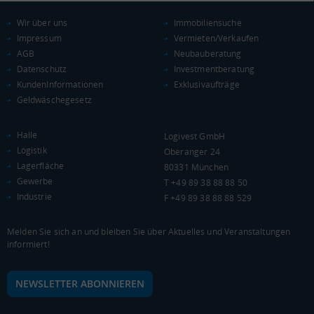
Wir über uns
Immobiliensuche
Impressum
Vermieten/Verkaufen
AGB
Neubauberatung
Datenschutz
Investmentberatung
KAUFKRAFT
(STAND: 2018)
KundenInformationen
Exklusivaufträge
Geldwäschegesetz
Euro pro Kopf
(Landkreis / Kreisfreie Stadt)
21.208 €
Halle
Logivest GmbH
Kaufkraftindex
Logistik
Oberanger 24
(Landkreis / Kreisfreie Stadt)
92,62
Lagerfläche
80331 München
Gewerbe
T +49 89 38 88 88 50
KAUFKRAFT - EURO PRO KOPF
Industrie
F +49 89 38 88 88 529
Landkreis / Kreisfreie Stadt
22.651 €
Bundesland
Melden Sie sich an und bleiben Sie über Aktuelles und Veranstaltungen
20.099 €
Deutschland
informiert!
21.208 €
NEWSLETTER ABONNIEREN
0 €
20.000 €
40.000 €