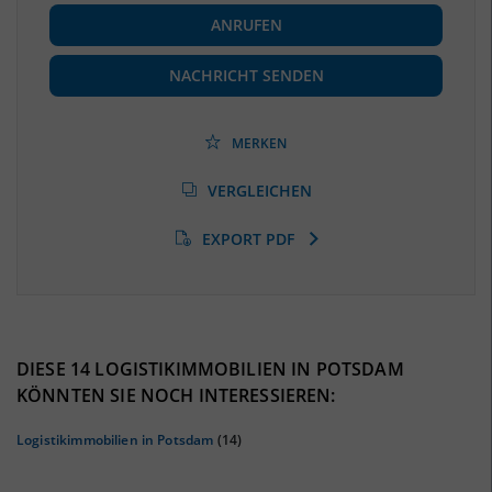
BESCHÄFTIGUNG
ANRUFEN
Beschäftigte
(Landkreis / Kreisfreie Stadt)
72.470
(Stand: 06/2020)
NACHRICHT SENDEN
Beschäftigtenquote
(Landkreis / Kreisfreie Stadt)
40,19 %
(Stand: 06/2020)
MERKEN
Arbeitslosenquote
(Landkreis / Kreisfreie Stadt)
VERGLEICHEN
7,36 %
(Stand: 01/2020)
EXPORT PDF
BESCHÄFTIGTEN- UND ARBEITSLOSENQUOTE
7.36%
40%
DIESE 14 LOGISTIKIMMOBILIEN IN POTSDAM
KÖNNTEN SIE NOCH INTERESSIEREN:
Logistikimmobilien in Potsdam
(14)