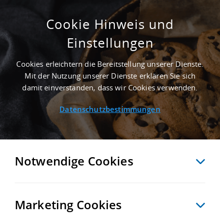
Cookie Hinweis und
Einstellungen
50.000 M² LAGERFLÄCHE IN POTSDAM NAHE
GÜTERVERKEHRSZENTRUM GVZ BERLIN
Cookies erleichtern die Bereitstellung unserer Dienste.
SÜD GROSSBEEREN
Mit der Nutzung unserer Dienste erklären Sie sich
Startseite
/
Immobiliensuche
/
Detailansicht
damit einverstanden, dass wir Cookies verwenden.
Datenschutzbestimmungen
MERKEN
VERGLEICHEN
EXPORT PDF
ZURÜCK
Notwendige Cookies
Marketing Cookies