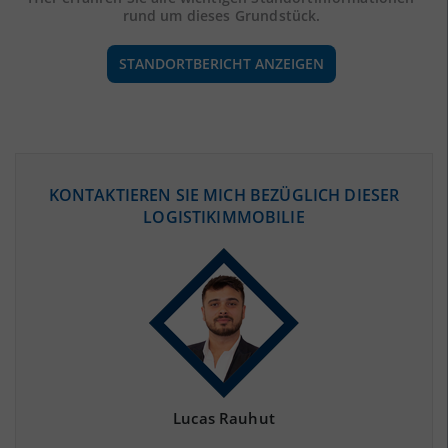
rund um dieses Grundstück.
STANDORTBERICHT ANZEIGEN
ÖKONOMISCHE DATEN & FAKTEN
KONTAKTIEREN SIE MICH BEZÜGLICH DIESER
LOGISTIKIMMOBILIE
BEVÖLKERUNG
(STAND: 12/2019)
Bevölkerung Gesamt
(Landkreis / Kreisfreie Stadt)
180.334
Bevölkerungsdichte
2
(Landkreis / Kreisfreie Stadt)
958 Einwohner/km
Fläche
2
(Landkreis / Kreisfreie Stadt)
188,24 km
Lucas Rauhut