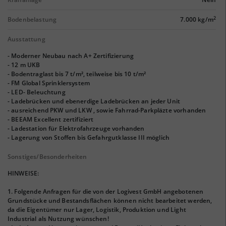
2
Bodenbelastung
7.000 kg/m
Ausstattung
- Moderner Neubau nach A+ Zertifizierung
- 12 m UKB
- Bodentraglast bis 7 t/m², teilweise bis 10 t/m²
- FM Global Sprinklersystem
- LED- Beleuchtung
- Ladebrücken und ebenerdige Ladebrücken an jeder Unit
- ausreichend PKW und LKW , sowie Fahrrad-Parkpläzte vorhanden
- BEEAM Excellent zertifiziert
- Ladestation für Elektrofahrzeuge vorhanden
- Lagerung von Stoffen bis Gefahrgutklasse III möglich
Sonstiges/Besonderheiten
HINWEISE:
1. Folgende Anfragen für die von der Logivest GmbH angebotenen
Grundstücke und Bestandsflächen können nicht bearbeitet werden,
da die Eigentümer nur Lager, Logistik, Produktion und Light
Industrial als Nutzung wünschen!