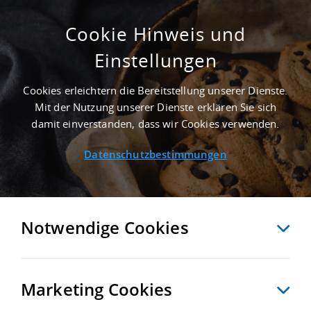
Cookie Hinweis und
Einstellungen
ERSTBEZUG - 10.000 M² LOGISTIKHALLE IN
SCHÖNEFELD AN DER AUTOBAHN A 113 -
Cookies erleichtern die Bereitstellung unserer Dienste.
LANDKREIS DAHME-SPREEWALD
Mit der Nutzung unserer Dienste erklären Sie sich
Startseite
/
Immobiliensuche
/
Detailansicht
damit einverstanden, dass wir Cookies verwenden.
Datenschutzbestimmungen
MERKEN
VERGLEICHEN
EXPORT PDF
ZURÜCK
Notwendige Cookies
Marketing Cookies