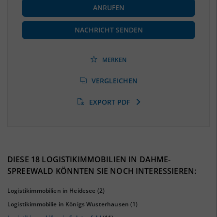
ANRUFEN
Beschäftigte
(Landkreis / Kreisfreie Stadt)
70.331
(Stand: 06/2020)
NACHRICHT SENDEN
Beschäftigtenquote
(Landkreis / Kreisfreie Stadt)
41,18 %
(Stand: 06/2020)
MERKEN
Arbeitslosenquote
(Landkreis / Kreisfreie Stadt)
VERGLEICHEN
5,25 %
(Stand: 01/2020)
EXPORT PDF
BESCHÄFTIGTEN- UND ARBEITSLOSENQUOTE
5.25%
41%
DIESE 18 LOGISTIKIMMOBILIEN IN DAHME-
SPREEWALD KÖNNTEN SIE NOCH INTERESSIEREN:
Logistikimmobilien in Heidesee
(2)
Logistikimmobilie in Königs Wusterhausen
(1)