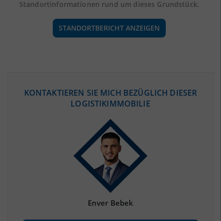
Standortinformationen rund um dieses Grundstück.
STANDORTBERICHT ANZEIGEN
ÖKONOMISCHE DATEN & FAKTEN
KONTAKTIEREN SIE MICH BEZÜGLICH DIESER
LOGISTIKIMMOBILIE
BEVÖLKERUNG
(STAND: 12/2019)
Bevölkerung Gesamt
(Landkreis / Kreisfreie Stadt)
170.791
Bevölkerungsdichte
2
(Landkreis / Kreisfreie Stadt)
75 Einwohner/km
Fläche
2
(Landkreis / Kreisfreie Stadt)
2.274,5 km
Enver Bebek
BESCHÄFTIGUNG