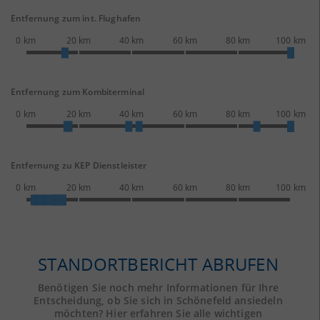
Entfernung zum int. Flughafen
0 km
20 km
40 km
60 km
80 km
100 km
Entfernung zum Kombiterminal
0 km
20 km
40 km
60 km
80 km
100 km
Entfernung zu KEP Dienstleister
0 km
20 km
40 km
60 km
80 km
100 km
STANDORTBERICHT ABRUFEN
Benötigen Sie noch mehr Informationen für Ihre
Entscheidung, ob Sie sich in Schönefeld ansiedeln
möchten? Hier erfahren Sie alle wichtigen