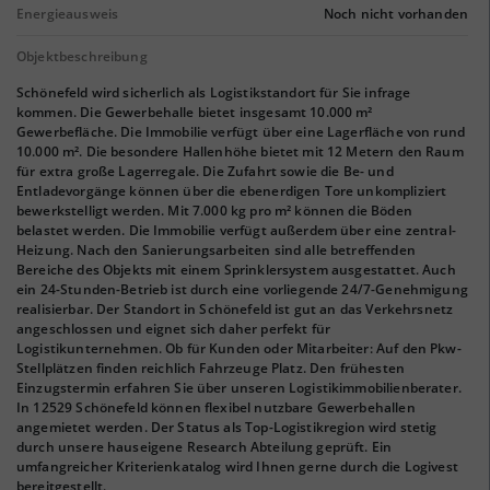
Energieausweis
Noch nicht vorhanden
Objektbeschreibung
Schönefeld wird sicherlich als Logistikstandort für Sie infrage
kommen. Die Gewerbehalle bietet insgesamt 10.000 m²
Gewerbefläche. Die Immobilie verfügt über eine Lagerfläche von rund
10.000 m². Die besondere Hallenhöhe bietet mit 12 Metern den Raum
für extra große Lagerregale. Die Zufahrt sowie die Be- und
Entladevorgänge können über die ebenerdigen Tore unkompliziert
bewerkstelligt werden. Mit 7.000 kg pro m² können die Böden
belastet werden. Die Immobilie verfügt außerdem über eine zentral-
Heizung. Nach den Sanierungsarbeiten sind alle betreffenden
Bereiche des Objekts mit einem Sprinklersystem ausgestattet. Auch
ein 24-Stunden-Betrieb ist durch eine vorliegende 24/7-Genehmigung
realisierbar. Der Standort in Schönefeld ist gut an das Verkehrsnetz
angeschlossen und eignet sich daher perfekt für
Logistikunternehmen. Ob für Kunden oder Mitarbeiter: Auf den Pkw-
Stellplätzen finden reichlich Fahrzeuge Platz. Den frühesten
Einzugstermin erfahren Sie über unseren Logistikimmobilienberater.
In 12529 Schönefeld können flexibel nutzbare Gewerbehallen
angemietet werden. Der Status als Top-Logistikregion wird stetig
durch unsere hauseigene Research Abteilung geprüft. Ein
umfangreicher Kriterienkatalog wird Ihnen gerne durch die Logivest
bereitgestellt.