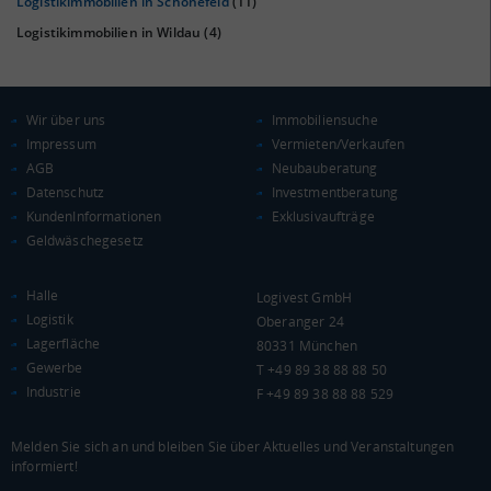
Logistikimmobilien in Schönefeld
(11)
Logistikimmobilien in Wildau
(4)
KAUFKRAFT
(STAND: 2018)
Wir über uns
Immobiliensuche
Impressum
Vermieten/Verkaufen
Euro pro Kopf
AGB
Neubauberatung
(Landkreis / Kreisfreie Stadt)
21.267 €
Datenschutz
Investmentberatung
Kaufkraftindex
KundenInformationen
Exklusivaufträge
(Landkreis / Kreisfreie Stadt)
92,87
Geldwäschegesetz
KAUFKRAFT - EURO PRO KOPF
Halle
Logivest GmbH
Logistik
Oberanger 24
Landkreis / Kreisfreie Stadt
22.651 €
Lagerfläche
80331 München
Bundesland
Gewerbe
20.099 €
T +49 89 38 88 88 50
Deutschland
Industrie
F +49 89 38 88 88 529
21.267 €
0 €
20.000 €
40.000 €
Melden Sie sich an und bleiben Sie über Aktuelles und Veranstaltungen
informiert!