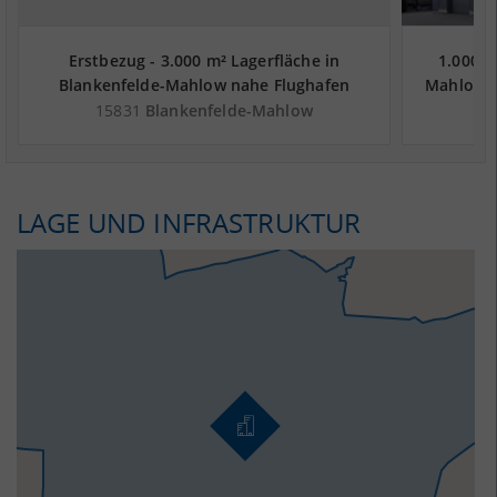
Erstbezug - 3.000 m² Lagerfläche in
1.000 m
Blankenfelde-Mahlow nahe Flughafen
Mahlow n
Berlin-Schönefeld - Landkreis Teltow-
-
15831
Blankenfelde-Mahlow
1
Fläming
LAGE UND INFRASTRUKTUR