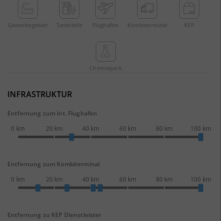
Gewerbe­gebiet
Tankstelle
Flughafen
Kombi­terminal
KEP
Chemie­park
INFRASTRUKTUR
Entfernung zum int. Flughafen
0 km
20 km
40 km
60 km
80 km
100 km
Entfernung zum Kombiterminal
0 km
20 km
40 km
60 km
80 km
100 km
Entfernung zu KEP Dienstleister