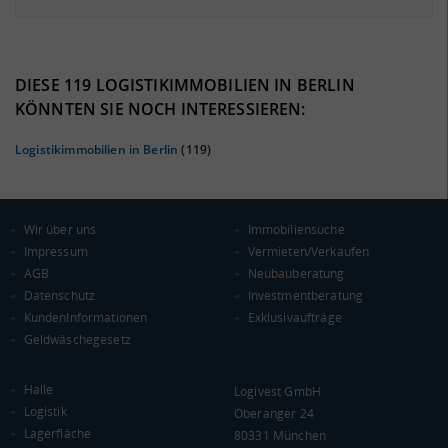
0%
DIESE 119 LOGISTIKIMMOBILIEN IN BERLIN
KÖNNTEN SIE NOCH INTERESSIEREN:
Logistikimmobilien in Berlin
(119)
Wir über uns
Immobiliensuche
Impressum
Vermieten/Verkaufen
AGB
Neubauberatung
Datenschutz
Investmentberatung
KAUFKRAFT
KundenInformationen
Exklusivaufträge
Geldwäschegesetz
Euro pro Kopf
(Landkreis / Kreisfreie Stadt)
***
Halle
Logivest GmbH
Kaufkraftindex
Logistik
Oberanger 24
(Landkreis / Kreisfreie Stadt)
***
Lagerfläche
80331 München