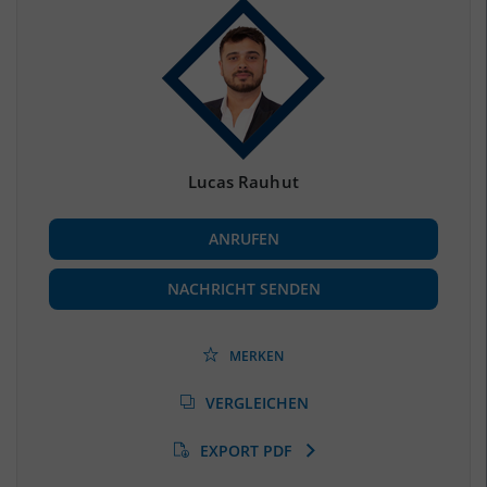
Bevölkerung Gesamt
(Landkreis / Kreisfreie Stadt)
3.669.491
Bevölkerungsdichte
2
(Landkreis / Kreisfreie Stadt)
4.118 Einwohner/km
Fläche
2
(Landkreis / Kreisfreie Stadt)
891,12 km
Lucas Rauhut
BESCHÄFTIGUNG
ANRUFEN
Beschäftigte
(Landkreis / Kreisfreie Stadt)
***
NACHRICHT SENDEN
Beschäftigtenquote
(Landkreis / Kreisfreie Stadt)
***
MERKEN
Arbeitslosenquote
(Landkreis / Kreisfreie Stadt)
VERGLEICHEN
***
EXPORT PDF
BESCHÄFTIGTEN- UND ARBEITSLOSENQUOTE