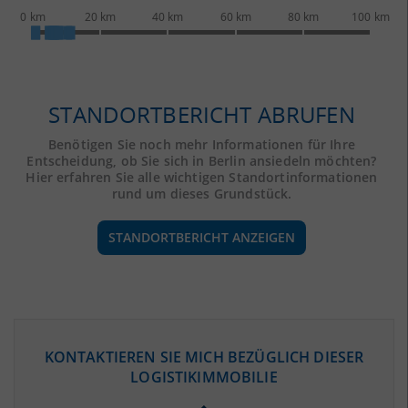
0 km
20 km
40 km
60 km
80 km
100 km
STANDORTBERICHT ABRUFEN
Benötigen Sie noch mehr Informationen für Ihre
Entscheidung, ob Sie sich in Berlin ansiedeln möchten?
Hier erfahren Sie alle wichtigen Standortinformationen
rund um dieses Grundstück.
STANDORTBERICHT ANZEIGEN
ÖKONOMISCHE DATEN & FAKTEN
KONTAKTIEREN SIE MICH BEZÜGLICH DIESER
LOGISTIKIMMOBILIE
BEVÖLKERUNG
(STAND: 12/2019)