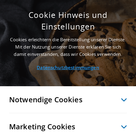
Cookie Hinweis und
Einstellungen
ERSTBEZUG - 7.000 M² INDUSTRIEIMMOBILIE
IN BERLIN AN DER AUTOBAHN A 114
Cookies erleichtern die Bereitstellung unserer Dienste.
Startseite
/
Immobiliensuche
/
Detailansicht
Mit der Nutzung unserer Dienste erklären Sie sich
damit einverstanden, dass wir Cookies verwenden.
Datenschutzbestimmungen
MERKEN
VERGLEICHEN
EXPORT PDF
ZURÜCK
Notwendige Cookies
Marketing Cookies