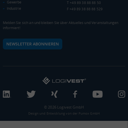
Gewerbe
T +49 89 38 88 88 50
KAUFKRAFT - EURO PRO KOPF
Industrie
F +49 89 38 88 88 529
Landkreis / Kreisfreie Stadt
22.651 €
Bundesland
Melden Sie sich an und bleiben Sie über Aktuelles und Veranstaltungen
Deutschland
informiert!
NEWSLETTER ABONNIEREN
0 €
20.000 €
40.000 €
WIRTSCHAFTSKRAFT
BRUTTOINLANDSPRODUKT
(LANDKREIS / KREISFREIE STADT)
Gesamt
BIP je Erwerbstätigen
BIP je Einwohner
***
***
***
© 2026 Logivest GmbH
Design und Entwicklung von der Pumox GmbH
BRUTTOWERTSCHÖPFUNG
(LANDKREIS / KREISFREIE STADT)