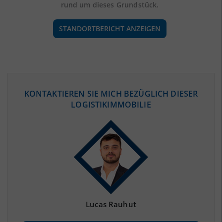
rund um dieses Grundstück.
STANDORTBERICHT ANZEIGEN
ÖKONOMISCHE DATEN & FAKTEN
KONTAKTIEREN SIE MICH BEZÜGLICH DIESER
LOGISTIKIMMOBILIE
BEVÖLKERUNG
(STAND: 12/2019)
Bevölkerung Gesamt
(Landkreis / Kreisfreie Stadt)
216.566
Bevölkerungsdichte
2
(Landkreis / Kreisfreie Stadt)
84 Einwohner/km
Fläche
2
(Landkreis / Kreisfreie Stadt)
2.592,02 km
Lucas Rauhut
BESCHÄFTIGUNG