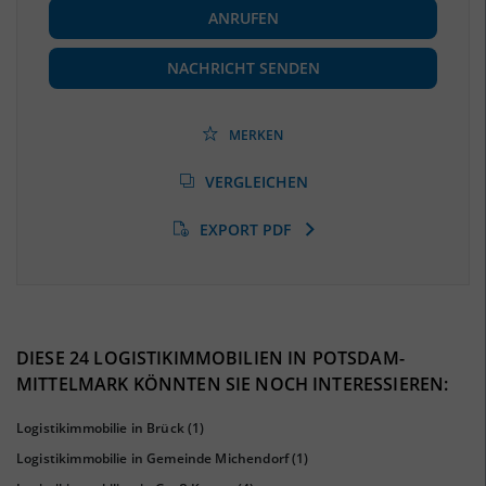
ANRUFEN
Beschäftigte
(Landkreis / Kreisfreie Stadt)
86.660
(Stand: 06/2020)
NACHRICHT SENDEN
Beschäftigtenquote
(Landkreis / Kreisfreie Stadt)
40,02 %
(Stand: 06/2020)
MERKEN
Arbeitslosenquote
(Landkreis / Kreisfreie Stadt)
VERGLEICHEN
5,44 %
(Stand: 01/2020)
EXPORT PDF
BESCHÄFTIGTEN- UND ARBEITSLOSENQUOTE
5.44%
40%
DIESE 24 LOGISTIKIMMOBILIEN IN POTSDAM-
MITTELMARK KÖNNTEN SIE NOCH INTERESSIEREN:
Logistikimmobilie in Brück
(1)
Logistikimmobilie in Gemeinde Michendorf
(1)