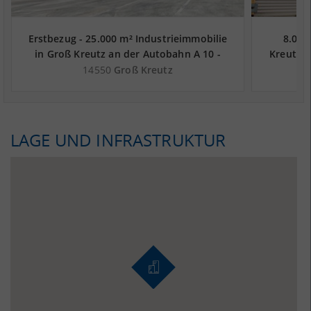
Erstbezug - 25.000 m² Industrieimmobilie
8.000
in Groß Kreutz an der Autobahn A 10 -
Kreutz a
Landkreis Potsdam-Mittelmark
14550
Groß Kreutz
LAGE UND INFRASTRUKTUR