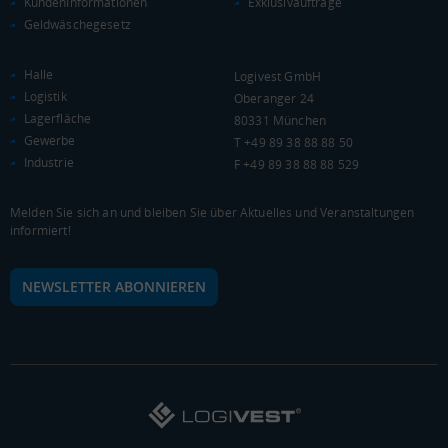
KundenInformationen
Exklusivaufträge
WIRTSCHAFTSKRAFT
(STAND: 2018)
Geldwäschegesetz
BRUTTOINLANDSPRODUKT
Halle
(LANDKREIS / KREISFREIE STADT)
Logivest GmbH
Logistik
Oberanger 24
Lagerfläche
80331 München
Gesamt
BIP je Erwerbstätigen
BIP je Einwohner
Gewerbe
T +49 89 38 88 88 50
5.416.202 Tsd. €
60.836 €
25.317 €
Industrie
F +49 89 38 88 88 529
BRUTTOWERTSCHÖPFUNG
Melden Sie sich an und bleiben Sie über Aktuelles und Veranstaltungen
informiert!
(LANDKREIS / KREISFREIE STADT)
Gesamt
Produzierendes Gewerbe
Handel und Verke
NEWSLETTER ABONNIEREN
4.878.431 Tsd. €
547.637 Tsd. €
1.260.174 Tsd. €
BRUTTOWERTSCHÖPFUNG (DURCHSCHNITT)
Produzierendes Gewerbe