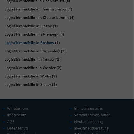
Logistikimmobilien in Groß Kreutz
(4)
Logistikimmobilie in Kleinmachnow
(1)
Logistikimmobilien in Kloster Lehnin
(4)
Logistikimmobilie in Linthe
(1)
KAUFKRAFT
(STAND: 2018)
Logistikimmobilien in Niemegk
(4)
Euro pro Kopf
Logistikimmobilie in Roskow
(1)
(Landkreis / Kreisfreie Stadt)
23.093 €
Logistikimmobilie in Stahnsdorf
(1)
Kaufkraftindex
Logistikimmobilien in Teltow
(2)
(Landkreis / Kreisfreie Stadt)
100,85
Logistikimmobilien in Werder
(2)
Logistikimmobilie in Wollin
(1)
KAUFKRAFT - EURO PRO KOPF
Logistikimmobilie in Ziesar
(1)
Landkreis / Kreisfreie Stadt
22.651 €
Bundesland
20.099 €
Deutschland
Wir über uns
Immobiliensuche
23.093 €
Impressum
Vermieten/Verkaufen
0 €
AGB
20.000 €
40.000 €
Neubauberatung
Datenschutz
Investmentberatung