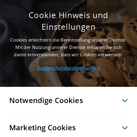
Cookie Hinweis und
Einstellungen
2.454 M² LAGERFLÄCHE IN ROSKOW AN DER
AUTOBAHN A 2 - LANDKREIS POTSDAM-
Cookies erleichtern die Bereitstellung unserer Dienste.
MITTELMARK
Mit der Nutzung unserer Dienste erklären Sie sich
Startseite
/
Immobiliensuche
/
Detailansicht
damit einverstanden, dass wir Cookies verwenden.
Datenschutzbestimmungen
MERKEN
VERGLEICHEN
EXPORT PDF
ZURÜCK
Notwendige Cookies
Marketing Cookies