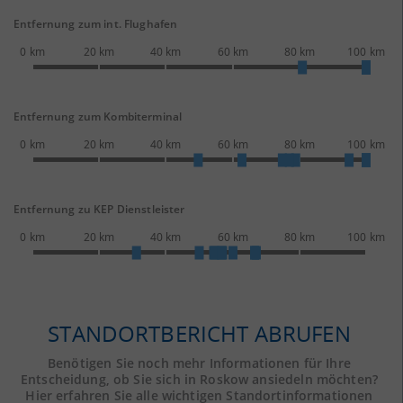
Entfernung zum int. Flughafen
0 km
20 km
40 km
60 km
80 km
100 km
Entfernung zum Kombiterminal
0 km
20 km
40 km
60 km
80 km
100 km
Entfernung zu KEP Dienstleister
0 km
20 km
40 km
60 km
80 km
100 km
STANDORTBERICHT ABRUFEN
Benötigen Sie noch mehr Informationen für Ihre
Entscheidung, ob Sie sich in Roskow ansiedeln möchten?
Hier erfahren Sie alle wichtigen Standortinformationen