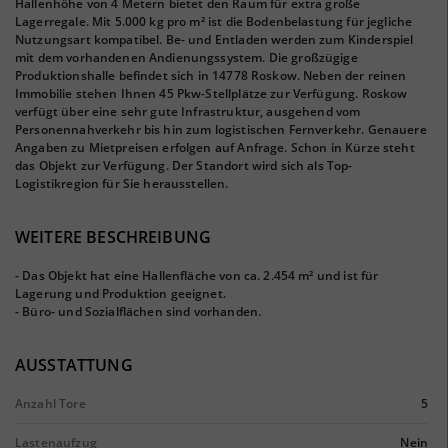
Hallenhöhe von 4 Metern bietet den Raum für extra große
Lagerregale. Mit 5.000 kg pro m² ist die Bodenbelastung für jegliche
Nutzungsart kompatibel. Be- und Entladen werden zum Kinderspiel
mit dem vorhandenen Andienungssystem. Die großzügige
Produktionshalle befindet sich in 14778 Roskow. Neben der reinen
Immobilie stehen Ihnen 45 Pkw-Stellplätze zur Verfügung. Roskow
verfügt über eine sehr gute Infrastruktur, ausgehend vom
Personennahverkehr bis hin zum logistischen Fernverkehr. Genauere
Angaben zu Mietpreisen erfolgen auf Anfrage. Schon in Kürze steht
das Objekt zur Verfügung. Der Standort wird sich als Top-
Logistikregion für Sie herausstellen.
WEITERE BESCHREIBUNG
- Das Objekt hat eine Hallenfläche von ca. 2.454 m² und ist für
Lagerung und Produktion geeignet.
- Büro- und Sozialflächen sind vorhanden.
AUSSTATTUNG
Anzahl Tore
5
Lastenaufzug
Nein