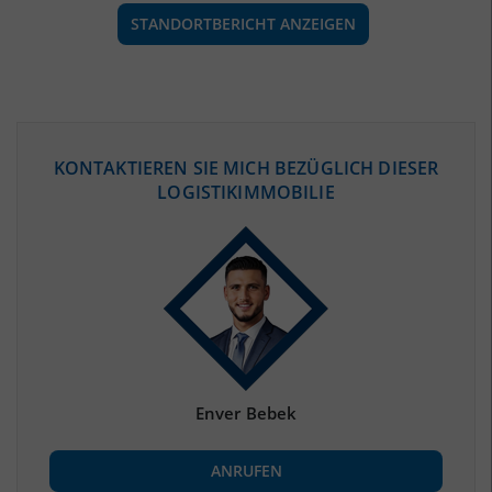
STANDORTBERICHT ANZEIGEN
ÖKONOMISCHE DATEN & FAKTEN
KONTAKTIEREN SIE MICH BEZÜGLICH DIESER
LOGISTIKIMMOBILIE
BEVÖLKERUNG
(STAND: 12/2019)
Bevölkerung Gesamt
(Landkreis / Kreisfreie Stadt)
170.791
Bevölkerungsdichte
2
(Landkreis / Kreisfreie Stadt)
75 Einwohner/km
Fläche
2
(Landkreis / Kreisfreie Stadt)
2.274,5 km
Enver Bebek
BESCHÄFTIGUNG
ANRUFEN
Beschäftigte