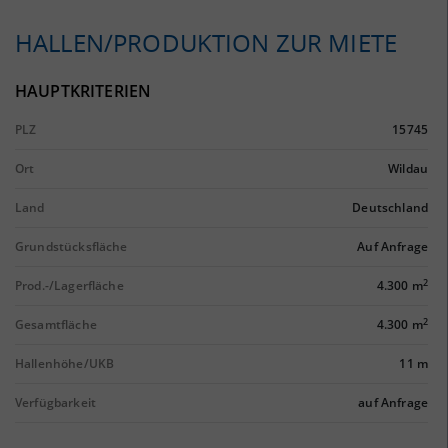
HALLEN/PRODUKTION ZUR MIETE
HAUPTKRITERIEN
PLZ
15745
Ort
Wildau
Land
Deutschland
Grundstücksfläche
Auf Anfrage
2
Prod.-/Lagerfläche
4.300 m
2
Gesamtfläche
4.300 m
Hallenhöhe/UKB
11 m
Verfügbarkeit
auf Anfrage