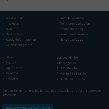
KAUFKRAFT
(STAND: 2018)
Wir über uns
Immobiliensuche
Impressum
Vermieten/Verkaufen
Euro pro Kopf
AGB
Neubauberatung
(Landkreis / Kreisfreie Stadt)
21.267 €
Datenschutz
Investmentberatung
Kaufkraftindex
KundenInformationen
Exklusivaufträge
(Landkreis / Kreisfreie Stadt)
92,87
Geldwäschegesetz
KAUFKRAFT - EURO PRO KOPF
Halle
Logivest GmbH
Logistik
Oberanger 24
Landkreis / Kreisfreie Stadt
22.651 €
Lagerfläche
80331 München
Bundesland
Gewerbe
20.099 €
T +49 89 38 88 88 50
Deutschland
Industrie
F +49 89 38 88 88 529
21.267 €
0 €
20.000 €
40.000 €
Melden Sie sich an und bleiben Sie über Aktuelles und Veranstaltungen
informiert!
WIRTSCHAFTSKRAFT
(STAND: 2018)
NEWSLETTER ABONNIEREN