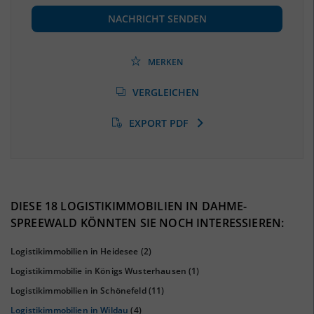
(Landkreis / Kreisfreie Stadt)
70.331
(Stand: 06/2020)
NACHRICHT SENDEN
Beschäftigtenquote
(Landkreis / Kreisfreie Stadt)
41,18 %
(Stand: 06/2020)
MERKEN
Arbeitslosenquote
(Landkreis / Kreisfreie Stadt)
VERGLEICHEN
5,25 %
(Stand: 01/2020)
EXPORT PDF
BESCHÄFTIGTEN- UND ARBEITSLOSENQUOTE
5.25%
41%
DIESE 18 LOGISTIKIMMOBILIEN IN DAHME-
SPREEWALD KÖNNTEN SIE NOCH INTERESSIEREN:
Logistikimmobilien in Heidesee
(2)
Logistikimmobilie in Königs Wusterhausen
(1)
Logistikimmobilien in Schönefeld
(11)
Logistikimmobilien in Wildau
(4)