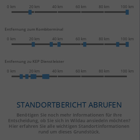
0 km
20 km
40 km
60 km
80 km
100 km
Entfernung zum Kombiterminal
0 km
20 km
40 km
60 km
80 km
100 km
Entfernung zu KEP Dienstleister
0 km
20 km
40 km
60 km
80 km
100 km
STANDORTBERICHT ABRUFEN
Benötigen Sie noch mehr Informationen für Ihre
Entscheidung, ob Sie sich in Wildau ansiedeln möchten?
Hier erfahren Sie alle wichtigen Standortinformationen
rund um dieses Grundstück.