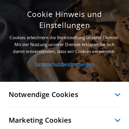
Cookie Hinweis und
Einstellungen
GEPFLEGT - 4.300 M² GEWERBEIMMOBILIE
IN WILDAU AN DER AUTOBAHN A 10 -
Cookies erleichtern die Bereitstellung unserer Dienste.
LANDKREIS DAHME-SPREEWALD
Mit der Nutzung unserer Dienste erklären Sie sich
Startseite
/
Immobiliensuche
/
Detailansicht
damit einverstanden, dass wir Cookies verwenden.
Datenschutzbestimmungen
MERKEN
VERGLEICHEN
EXPORT PDF
ZURÜCK
Notwendige Cookies
Marketing Cookies