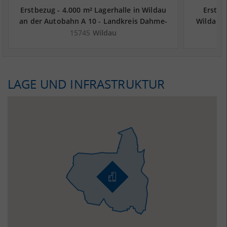
Erstbezug - 4.000 m² Lagerhalle in Wildau
Erstbe
an der Autobahn A 10 - Landkreis Dahme-
Wildau a
Spreewald
15745
Wildau
LAGE UND INFRASTRUKTUR