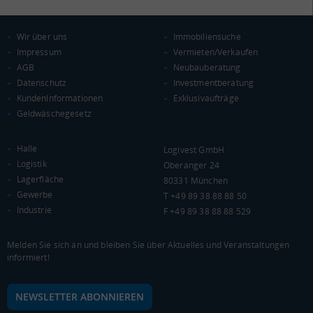
Wir über uns
Immobiliensuche
Impressum
Vermieten/Verkaufen
AGB
Neubauberatung
Datenschutz
Investmentberatung
KAUFKRAFT
KundenInformationen
Exklusivaufträge
Geldwäschegesetz
Euro pro Kopf
(Landkreis / Kreisfreie Stadt)
***
Halle
Logivest GmbH
Kaufkraftindex
Logistik
Oberanger 24
(Landkreis / Kreisfreie Stadt)
***
Lagerfläche
80331 München
Gewerbe
T +49 89 38 88 88 50
KAUFKRAFT - EURO PRO KOPF
Industrie
F +49 89 38 88 88 529
Landkreis / Kreisfreie Stadt
22.651 €
Bundesland
Melden Sie sich an und bleiben Sie über Aktuelles und Veranstaltungen
Deutschland
informiert!
NEWSLETTER ABONNIEREN
0 €
20.000 €
40.000 €