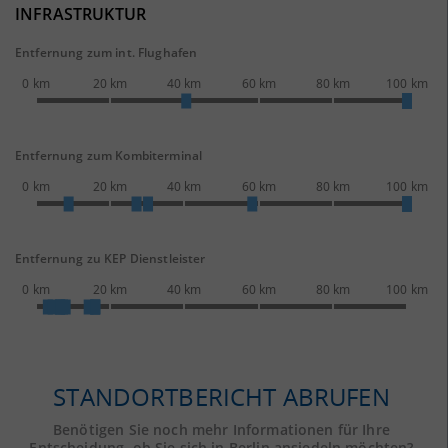
INFRASTRUKTUR
Entfernung zum int. Flughafen
0 km
20 km
40 km
60 km
80 km
100 km
Entfernung zum Kombiterminal
0 km
20 km
40 km
60 km
80 km
100 km
Entfernung zu KEP Dienstleister
0 km
20 km
40 km
60 km
80 km
100 km
STANDORTBERICHT ABRUFEN
Benötigen Sie noch mehr Informationen für Ihre
Entscheidung, ob Sie sich in Berlin ansiedeln möchten?