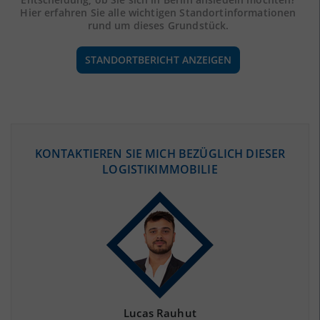
Hier erfahren Sie alle wichtigen Standortinformationen
rund um dieses Grundstück.
STANDORTBERICHT ANZEIGEN
ÖKONOMISCHE DATEN & FAKTEN
KONTAKTIEREN SIE MICH BEZÜGLICH DIESER
LOGISTIKIMMOBILIE
BEVÖLKERUNG
(STAND: 12/2019)
Bevölkerung Gesamt
(Landkreis / Kreisfreie Stadt)
3.669.491
Bevölkerungsdichte
2
(Landkreis / Kreisfreie Stadt)
4.118 Einwohner/km
Fläche
2
(Landkreis / Kreisfreie Stadt)
891,12 km
Lucas Rauhut