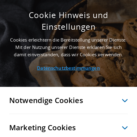
Cookie Hinweis und
Einstellungen
GEPFLEGT - 3.500 M² LOGISTIKHALLE IN
BERLIN AN DER AUTOBAHN A 111
Cookies erleichtern die Bereitstellung unserer Dienste.
Startseite
/
Immobiliensuche
/
Detailansicht
Mit der Nutzung unserer Dienste erklären Sie sich
damit einverstanden, dass wir Cookies verwenden.
Datenschutzbestimmungen
MERKEN
VERGLEICHEN
EXPORT PDF
ZURÜCK
Notwendige Cookies
Marketing Cookies