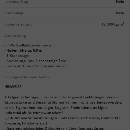
Lastenaufzug
Nein
Krananlage
Nein
2
Bodenbelastung
18.000 kg/m
Ausstattung
- PKW- Stellplätze vorhanden
- Hallenhöhe ca. 8,0 m
- 3 Krananlage
- Andienung über 2 ebenerdige Tore
- Büro- und Sozialflächen vorhanden
Sonstiges/Besonderheiten
HINWEISE:
1. Folgende Anfragen, für die von der Logivest GmbH angebotenen
Grundstücke und Bestandsflächen können nicht bearbeitet werden,
da die Eigentümer nur Lager, Logistik, Produktion und Light
Industrial als Nutzung wünschen!
- Jede Art von Veranstaltungen und Events (Hochzeiten, Flohmärkte,
Konzerte, Filmdrehs etc.)
- Gastronomiebetriebe, Diskotheken, Vergnügungsstätten