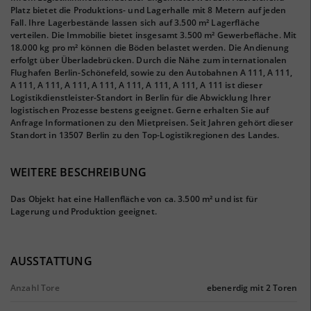
Platz bietet die Produktions- und Lagerhalle mit 8 Metern auf jeden
Fall. Ihre Lagerbestände lassen sich auf 3.500 m² Lagerfläche
verteilen. Die Immobilie bietet insgesamt 3.500 m² Gewerbefläche. Mit
18.000 kg pro m² können die Böden belastet werden. Die Andienung
erfolgt über Überladebrücken. Durch die Nähe zum internationalen
Flughafen Berlin-Schönefeld, sowie zu den Autobahnen A 111, A 111,
A 111, A 111, A 111, A 111, A 111, A 111, A 111, A 111 ist dieser
Logistikdienstleister-Standort in Berlin für die Abwicklung Ihrer
logistischen Prozesse bestens geeignet. Gerne erhalten Sie auf
Anfrage Informationen zu den Mietpreisen. Seit Jahren gehört dieser
Standort in 13507 Berlin zu den Top-Logistikregionen des Landes.
WEITERE BESCHREIBUNG
Das Objekt hat eine Hallenfläche von ca. 3.500 m² und ist für
Lagerung und Produktion geeignet.
AUSSTATTUNG
Anzahl Tore
ebenerdig mit 2 Toren