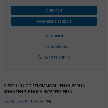
BESCHÄFTIGUNG
ANRUFEN
Beschäftigte
(Landkreis / Kreisfreie Stadt)
***
NACHRICHT SENDEN
Beschäftigtenquote
(Landkreis / Kreisfreie Stadt)
***
MERKEN
Arbeitslosenquote
(Landkreis / Kreisfreie Stadt)
VERGLEICHEN
***
EXPORT PDF
BESCHÄFTIGTEN- UND ARBEITSLOSENQUOTE
0%
DIESE 119 LOGISTIKIMMOBILIEN IN BERLIN
KÖNNTEN SIE NOCH INTERESSIEREN:
Logistikimmobilien in Berlin
(119)