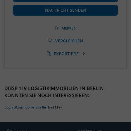
Beschäftigte
(Landkreis / Kreisfreie Stadt)
***
NACHRICHT SENDEN
Beschäftigtenquote
(Landkreis / Kreisfreie Stadt)
***
MERKEN
Arbeitslosenquote
(Landkreis / Kreisfreie Stadt)
VERGLEICHEN
***
EXPORT PDF
BESCHÄFTIGTEN- UND ARBEITSLOSENQUOTE
0%
DIESE 119 LOGISTIKIMMOBILIEN IN BERLIN
KÖNNTEN SIE NOCH INTERESSIEREN:
Logistikimmobilien in Berlin
(119)
Wir über uns
Immobiliensuche