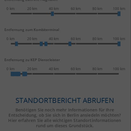
0 km
20 km
40 km
60 km
80 km
100 km
Entfernung zum Kombiterminal
0 km
20 km
40 km
60 km
80 km
100 km
Entfernung zu KEP Dienstleister
0 km
20 km
40 km
60 km
80 km
100 km
STANDORTBERICHT ABRUFEN
Benötigen Sie noch mehr Informationen für Ihre
Entscheidung, ob Sie sich in Berlin ansiedeln möchten?
Hier erfahren Sie alle wichtigen Standortinformationen
rund um dieses Grundstück.