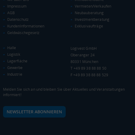
Impressum
Vermieten/Verkaufen
AGB
Neubauberatung
Datenschutz
Investmentberatung
KAUFKRAFT
KundenInformationen
Exklusivaufträge
Geldwäschegesetz
Euro pro Kopf
(Landkreis / Kreisfreie Stadt)
***
Halle
Logivest GmbH
Kaufkraftindex
Logistik
Oberanger 24
(Landkreis / Kreisfreie Stadt)
***
Lagerfläche
80331 München
Gewerbe
T +49 89 38 88 88 50
KAUFKRAFT - EURO PRO KOPF
Industrie
F +49 89 38 88 88 529
Landkreis / Kreisfreie Stadt
22.651 €
Bundesland
Melden Sie sich an und bleiben Sie über Aktuelles und Veranstaltungen
Deutschland
informiert!
NEWSLETTER ABONNIEREN
0 €
20.000 €
40.000 €
WIRTSCHAFTSKRAFT