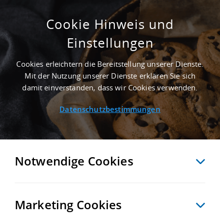
Cookie Hinweis und
Einstellungen
3.500 M² PRODUKTIONSHALLE IN BERLIN
AN DER AUTOBAHN A 111
Cookies erleichtern die Bereitstellung unserer Dienste.
Startseite
/
Immobiliensuche
/
Detailansicht
Mit der Nutzung unserer Dienste erklären Sie sich
damit einverstanden, dass wir Cookies verwenden.
Datenschutzbestimmungen
MERKEN
VERGLEICHEN
EXPORT PDF
ZURÜCK
Notwendige Cookies
Marketing Cookies