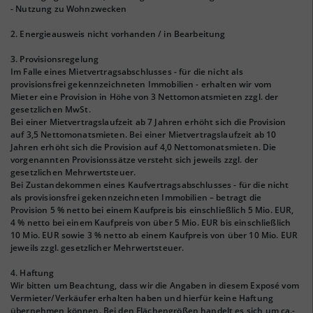
- Nutzung zu Wohnzwecken
2. Energieausweis nicht vorhanden / in Bearbeitung
3. Provisionsregelung
Im Falle eines Mietvertragsabschlusses - für die nicht als
provisionsfrei gekennzeichneten Immobilien - erhalten wir vom
Mieter eine Provision in Höhe von 3 Nettomonatsmieten zzgl. der
gesetzlichen MwSt.
Bei einer Mietvertragslaufzeit ab 7 Jahren erhöht sich die Provision
auf 3,5 Nettomonatsmieten. Bei einer Mietvertragslaufzeit ab 10
Jahren erhöht sich die Provision auf 4,0 Nettomonatsmieten. Die
vorgenannten Provisionssätze versteht sich jeweils zzgl. der
gesetzlichen Mehrwertsteuer.
Bei Zustandekommen eines Kaufvertragsabschlusses - für die nicht
als provisionsfrei gekennzeichneten Immobilien – betragt die
Provision 5 % netto bei einem Kaufpreis bis einschließlich 5 Mio. EUR,
4 % netto bei einem Kaufpreis von über 5 Mio. EUR bis einschließlich
10 Mio. EUR sowie 3 % netto ab einem Kaufpreis von über 10 Mio. EUR
jeweils zzgl. gesetzlicher Mehrwertsteuer.
4. Haftung
Wir bitten um Beachtung, dass wir die Angaben in diesem Exposé vom
Vermieter/Verkäufer erhalten haben und hierfür keine Haftung
übernehmen können. Bei den Flächengrößen handelt es sich um ca.-