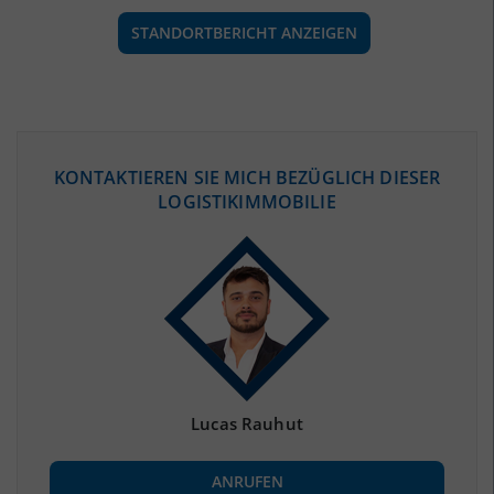
STANDORTBERICHT ANZEIGEN
ÖKONOMISCHE DATEN & FAKTEN
KONTAKTIEREN SIE MICH BEZÜGLICH DIESER
LOGISTIKIMMOBILIE
BEVÖLKERUNG
(STAND: 12/2019)
Bevölkerung Gesamt
(Landkreis / Kreisfreie Stadt)
3.669.491
Bevölkerungsdichte
2
(Landkreis / Kreisfreie Stadt)
4.118 Einwohner/km
Fläche
2
(Landkreis / Kreisfreie Stadt)
891,12 km
Lucas Rauhut
BESCHÄFTIGUNG
ANRUFEN