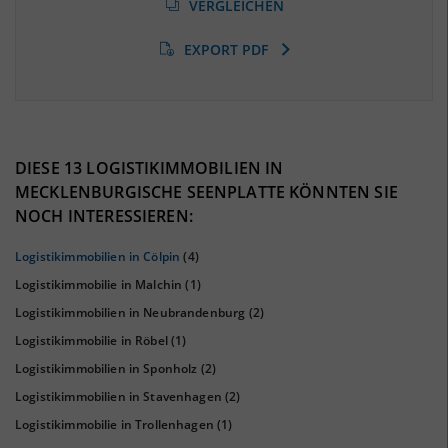
(Landkreis / Kreisfreie Stadt)
VERGLEICHEN
10,84 %
(Stand: 01/2020)
EXPORT PDF
BESCHÄFTIGTEN- UND ARBEITSLOSENQUOTE
10.84%
37%
DIESE 13 LOGISTIKIMMOBILIEN IN
MECKLENBURGISCHE SEENPLATTE KÖNNTEN SIE
NOCH INTERESSIEREN:
Logistikimmobilien in Cölpin
(4)
Logistikimmobilie in Malchin
(1)
Logistikimmobilien in Neubrandenburg
(2)
Logistikimmobilie in Röbel
(1)
Logistikimmobilien in Sponholz
(2)
KAUFKRAFT
(STAND: 2018)
Logistikimmobilien in Stavenhagen
(2)
Logistikimmobilie in Trollenhagen
(1)
Euro pro Kopf
(Landkreis / Kreisfreie Stadt)
19.235 €