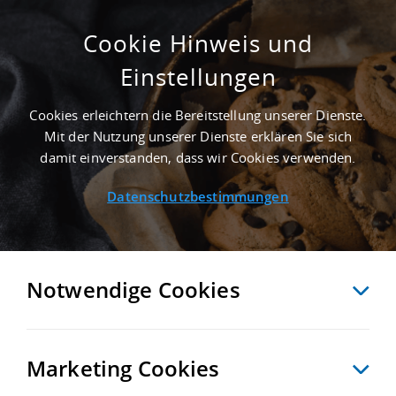
Cookie Hinweis und
Einstellungen
ERSTBEZUG - 340.000 M² INDUSTRIEHALLE
IN CÖLPIN NAHE FLUGHAFEN
Cookies erleichtern die Bereitstellung unserer Dienste.
NEUBRANDENBURG - LANDKREIS
Mit der Nutzung unserer Dienste erklären Sie sich
MECKLENBURGISCHE SEENPLATTE
damit einverstanden, dass wir Cookies verwenden.
Startseite
/
Immobiliensuche
/
Detailansicht
Datenschutzbestimmungen
MERKEN
VERGLEICHEN
EXPORT PDF
ZURÜCK
Notwendige Cookies
Marketing Cookies