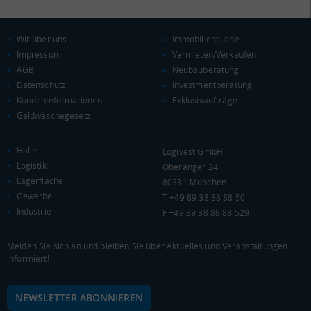
Kaufkraftindex
(Landkreis / Kreisfreie Stadt)
84
Wir über uns
Immobiliensuche
Impressum
Vermieten/Verkaufen
KAUFKRAFT - EURO PRO KOPF
AGB
Neubauberatung
Datenschutz
Investmentberatung
Landkreis / Kreisfreie Stadt
22.651 €
KundenInformationen
Exklusivaufträge
Bundesland
Geldwäschegesetz
19.511 €
Deutschland
19.235 €
Halle
Logivest GmbH
Logistik
Oberanger 24
0 €
20.000 €
40.000 €
Lagerfläche
80331 München
Gewerbe
T +49 89 38 88 88 50
WIRTSCHAFTSKRAFT
(STAND: 2018)
Industrie
F +49 89 38 88 88 529
BRUTTOINLANDSPRODUKT
Melden Sie sich an und bleiben Sie über Aktuelles und Veranstaltungen
(LANDKREIS / KREISFREIE STADT)
informiert!
Gesamt
BIP je Erwerbstätigen
BIP je Einwohner
NEWSLETTER ABONNIEREN
7.157.632 Tsd. €
58.216 €
27.545 €