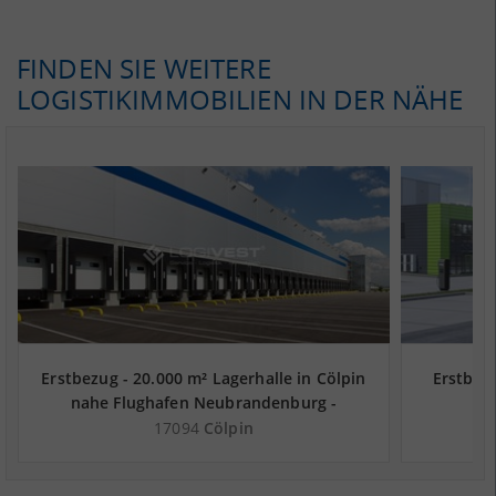
FINDEN SIE WEITERE
LOGISTIKIMMOBILIEN IN DER NÄHE
Erstbezug - 20.000 m² Lagerhalle in Cölpin
Erstbezu
nahe Flughafen Neubrandenburg -
Landkreis Mecklenburgische Seenplatte
Ne
17094
Cölpin
Me