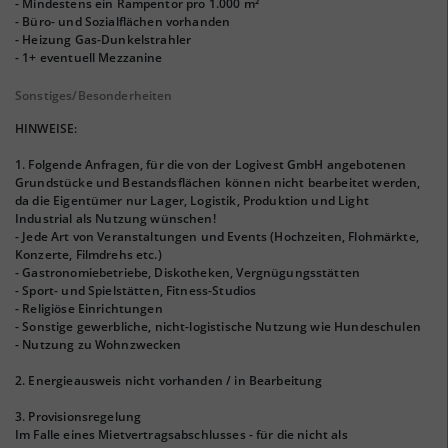
- Mindestens ein Rampentor pro 1.000 m²
- Büro- und Sozialflächen vorhanden
- Heizung Gas-Dunkelstrahler
- 1+ eventuell Mezzanine
Sonstiges/Besonderheiten
HINWEISE:
1. Folgende Anfragen, für die von der Logivest GmbH angebotenen
Grundstücke und Bestandsflächen können nicht bearbeitet werden,
da die Eigentümer nur Lager, Logistik, Produktion und Light
Industrial als Nutzung wünschen!
- Jede Art von Veranstaltungen und Events (Hochzeiten, Flohmärkte,
Konzerte, Filmdrehs etc.)
- Gastronomiebetriebe, Diskotheken, Vergnügungsstätten
- Sport- und Spielstätten, Fitness-Studios
- Religiöse Einrichtungen
- Sonstige gewerbliche, nicht-logistische Nutzung wie Hundeschulen
- Nutzung zu Wohnzwecken
2. Energieausweis nicht vorhanden / in Bearbeitung
3. Provisionsregelung
Im Falle eines Mietvertragsabschlusses - für die nicht als