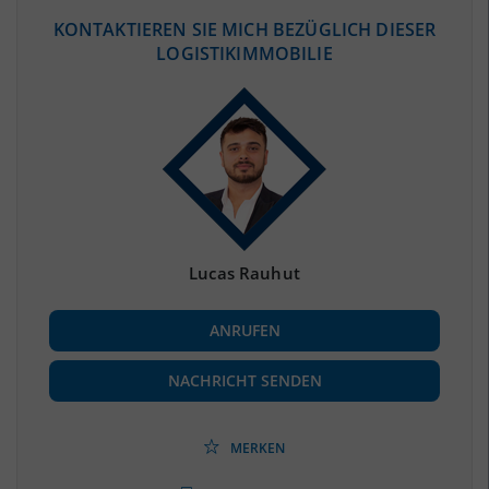
ÖKONOMISCHE DATEN & FAKTEN
KONTAKTIEREN SIE MICH BEZÜGLICH DIESER
LOGISTIKIMMOBILIE
BEVÖLKERUNG
(STAND: 12/2019)
Bevölkerung Gesamt
(Landkreis / Kreisfreie Stadt)
258.074
Bevölkerungsdichte
2
(Landkreis / Kreisfreie Stadt)
47 Einwohner/km
Fläche
2
(Landkreis / Kreisfreie Stadt)
5.495,6 km
Lucas Rauhut
BESCHÄFTIGUNG
ANRUFEN
Beschäftigte
(Landkreis / Kreisfreie Stadt)
96.519
(Stand: 06/2020)
NACHRICHT SENDEN
Beschäftigtenquote
(Landkreis / Kreisfreie Stadt)
37,4 %
(Stand: 06/2020)
MERKEN
Arbeitslosenquote