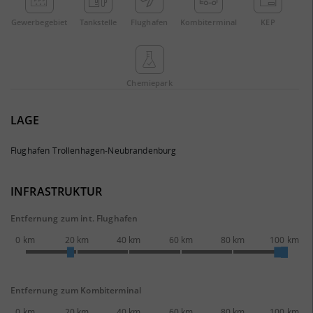
Gewerbe­gebiet
Tankstelle
Flughafen
Kombi­terminal
KEP
Chemie­park
LAGE
Flughafen Trollenhagen-Neubrandenburg
INFRASTRUKTUR
Entfernung zum int. Flughafen
0 km
20 km
40 km
60 km
80 km
100 km
Entfernung zum Kombiterminal
0 km
20 km
40 km
60 km
80 km
100 km