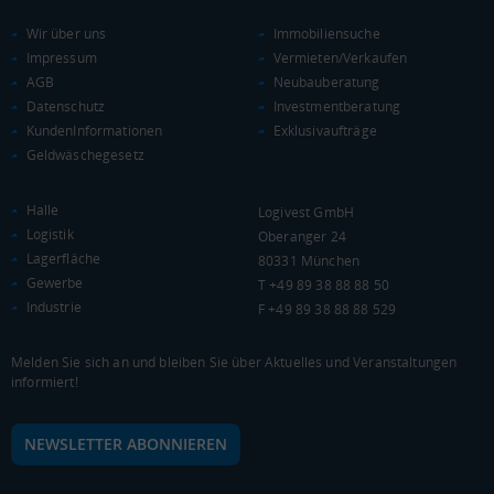
Euro pro Kopf
(Landkreis / Kreisfreie Stadt)
20.421 €
Wir über uns
Immobiliensuche
Impressum
Vermieten/Verkaufen
Kaufkraftindex
AGB
Neubauberatung
(Landkreis / Kreisfreie Stadt)
89,18
Datenschutz
Investmentberatung
KundenInformationen
Exklusivaufträge
KAUFKRAFT - EURO PRO KOPF
Geldwäschegesetz
Landkreis / Kreisfreie Stadt
22.651 €
Bundesland
Halle
Logivest GmbH
19.511 €
Deutschland
Logistik
Oberanger 24
20.421 €
Lagerfläche
80331 München
Gewerbe
T +49 89 38 88 88 50
0 €
20.000 €
40.000 €
Industrie
F +49 89 38 88 88 529
WIRTSCHAFTSKRAFT
(STAND: 2018)
Melden Sie sich an und bleiben Sie über Aktuelles und Veranstaltungen
informiert!
BRUTTOINLANDSPRODUKT
(LANDKREIS / KREISFREIE STADT)
NEWSLETTER ABONNIEREN
Gesamt
BIP je Erwerbstätigen
BIP je Einwohner