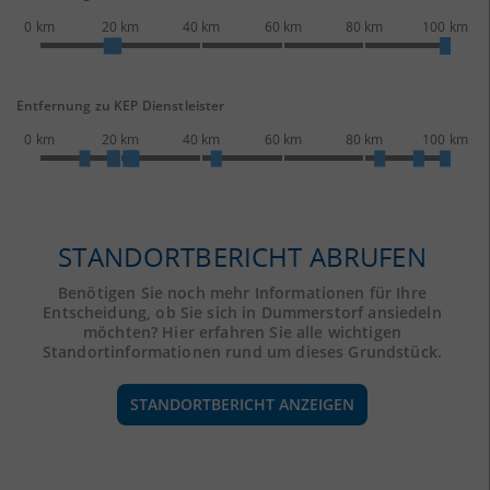
0 km
20 km
40 km
60 km
80 km
100 km
Entfernung zu KEP Dienstleister
0 km
20 km
40 km
60 km
80 km
100 km
STANDORTBERICHT ABRUFEN
Benötigen Sie noch mehr Informationen für Ihre
Entscheidung, ob Sie sich in Dummerstorf ansiedeln
möchten? Hier erfahren Sie alle wichtigen
Standortinformationen rund um dieses Grundstück.
STANDORTBERICHT ANZEIGEN