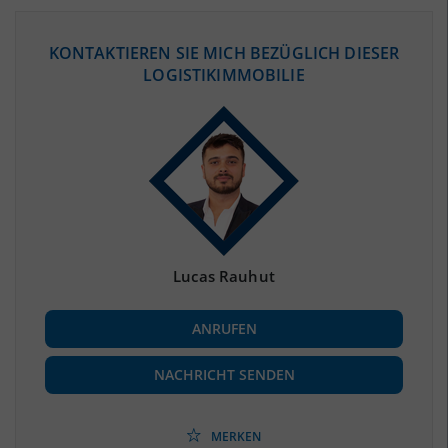
ÖKONOMISCHE DATEN & FAKTEN
KONTAKTIEREN SIE MICH BEZÜGLICH DIESER
LOGISTIKIMMOBILIE
BEVÖLKERUNG
(STAND: 12/2019)
Bevölkerung Gesamt
(Landkreis / Kreisfreie Stadt)
215.794
Bevölkerungsdichte
2
(Landkreis / Kreisfreie Stadt)
63 Einwohner/km
Fläche
2
(Landkreis / Kreisfreie Stadt)
3.431,29 km
Lucas Rauhut
BESCHÄFTIGUNG
ANRUFEN
Beschäftigte
(Landkreis / Kreisfreie Stadt)
83.246
(Stand: 06/2020)
NACHRICHT SENDEN
Beschäftigtenquote
(Landkreis / Kreisfreie Stadt)
38,58 %
(Stand: 06/2020)
MERKEN