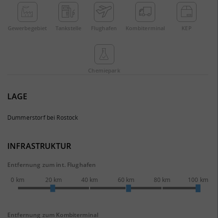
Gewerbe­gebiet
Tankstelle
Flughafen
Kombi­terminal
KEP
Chemie­park
LAGE
Dummerstorf bei Rostock
INFRASTRUKTUR
Entfernung zum int. Flughafen
0 km
20 km
40 km
60 km
80 km
100 km
Entfernung zum Kombiterminal