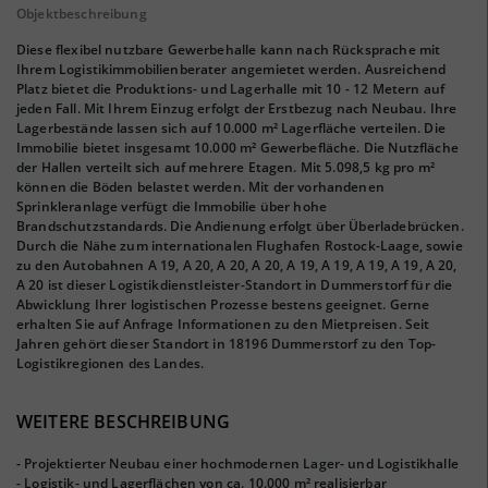
Objektbeschreibung
Diese flexibel nutzbare Gewerbehalle kann nach Rücksprache mit
Ihrem Logistikimmobilienberater angemietet werden. Ausreichend
Platz bietet die Produktions- und Lagerhalle mit 10 - 12 Metern auf
jeden Fall. Mit Ihrem Einzug erfolgt der Erstbezug nach Neubau. Ihre
Lagerbestände lassen sich auf 10.000 m² Lagerfläche verteilen. Die
Immobilie bietet insgesamt 10.000 m² Gewerbefläche. Die Nutzfläche
der Hallen verteilt sich auf mehrere Etagen. Mit 5.098,5 kg pro m²
können die Böden belastet werden. Mit der vorhandenen
Sprinkleranlage verfügt die Immobilie über hohe
Brandschutzstandards. Die Andienung erfolgt über Überladebrücken.
Durch die Nähe zum internationalen Flughafen Rostock-Laage, sowie
zu den Autobahnen A 19, A 20, A 20, A 20, A 19, A 19, A 19, A 19, A 20,
A 20 ist dieser Logistikdienstleister-Standort in Dummerstorf für die
Abwicklung Ihrer logistischen Prozesse bestens geeignet. Gerne
erhalten Sie auf Anfrage Informationen zu den Mietpreisen. Seit
Jahren gehört dieser Standort in 18196 Dummerstorf zu den Top-
Logistikregionen des Landes.
WEITERE BESCHREIBUNG
- Projektierter Neubau einer hochmodernen Lager- und Logistikhalle
- Logistik- und Lagerflächen von ca. 10.000 m² realisierbar