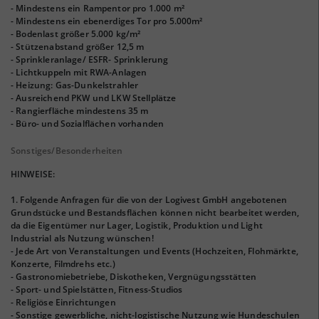
- Mindestens ein Rampentor pro 1.000 m²
- Mindestens ein ebenerdiges Tor pro 5.000m²
- Bodenlast größer 5.000 kg/m²
- Stützenabstand größer 12,5 m
- Sprinkleranlage/ ESFR- Sprinklerung
- Lichtkuppeln mit RWA-Anlagen
- Heizung: Gas-Dunkelstrahler
- Ausreichend PKW und LKW Stellplätze
- Rangierfläche mindestens 35 m
- Büro- und Sozialflächen vorhanden
Sonstiges/Besonderheiten
HINWEISE:
1. Folgende Anfragen für die von der Logivest GmbH angebotenen
Grundstücke und Bestandsflächen können nicht bearbeitet werden,
da die Eigentümer nur Lager, Logistik, Produktion und Light
Industrial als Nutzung wünschen!
- Jede Art von Veranstaltungen und Events (Hochzeiten, Flohmärkte,
Konzerte, Filmdrehs etc.)
- Gastronomiebetriebe, Diskotheken, Vergnügungsstätten
- Sport- und Spielstätten, Fitness-Studios
- Religiöse Einrichtungen
- Sonstige gewerbliche, nicht-logistische Nutzung wie Hundeschulen