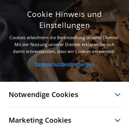
Cookie Hinweis und
Einstellungen
ERSTBEZUG - 10.000 M² LOGISTIKIMMOBILIE
IN DUMMERSTORF AN DER AUTOBAHN A 19
Cookies erleichtern die Bereitstellung unserer Dienste.
- LANDKREIS ROSTOCK
Mit der Nutzung unserer Dienste erklären Sie sich
Startseite
/
Immobiliensuche
/
Detailansicht
damit einverstanden, dass wir Cookies verwenden.
Datenschutzbestimmungen
MERKEN
VERGLEICHEN
EXPORT PDF
ZURÜCK
Notwendige Cookies
Marketing Cookies