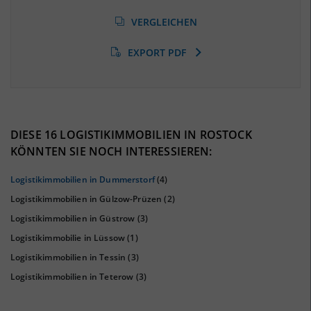
Arbeitslosenquote
(Landkreis / Kreisfreie Stadt)
VERGLEICHEN
6,87 %
(Stand: 01/2020)
EXPORT PDF
BESCHÄFTIGTEN- UND ARBEITSLOSENQUOTE
6.87%
38%
DIESE 16 LOGISTIKIMMOBILIEN IN ROSTOCK
KÖNNTEN SIE NOCH INTERESSIEREN:
Logistikimmobilien in Dummerstorf
(4)
Logistikimmobilien in Gülzow-Prüzen
(2)
Logistikimmobilien in Güstrow
(3)
Logistikimmobilie in Lüssow
(1)
Logistikimmobilien in Tessin
(3)
Logistikimmobilien in Teterow
(3)
KAUFKRAFT
(STAND: 2018)