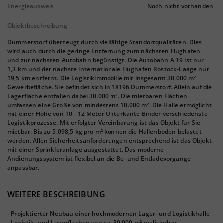
Energieausweis
Noch nicht vorhanden
Objektbeschreibung
Dummerstorf überzeugt durch vielfältige Standortqualitäten. Dies
wird auch durch die geringe Entfernung zum nächsten Flughafen
und zur nächsten Autobahn begünstigt. Die Autobahn A 19 ist nur
1,3 km und der nächste internationale Flughafen Rostock-Laage nur
19,5 km entfernt. Die Logistikimmobilie mit insgesamt 30.000 m²
Gewerbefläche. Sie befindet sich in 18196 Dummerstorf. Allein auf die
Lagerfläche entfallen dabei 30.000 m². Die mietbaren Flächen
umfassen eine Große von mindestens 10.000 m². Die Halle ermöglicht
mit einer Höhe von 10 - 12 Meter Unterkante Binder verschiedenste
Logistikprozesse. Mit erfolgter Vereinbarung ist das Objekt für Sie
mietbar. Bis zu 5.098,5 kg pro m² können die Hallenböden belastet
werden. Allen Sicherheitsanforderungen entsprechend ist das Objekt
mit einer Sprinkleranlage ausgestattet. Das moderne
Andienungssystem ist flexibel an die Be- und Entladevorgänge
anpassbar.
WEITERE BESCHREIBUNG
- Projektierter Neubau einer hochmodernen Lager- und Logistikhalle
- Logistik- und Lagerflächen von ca. 30.000 m² realisierbar