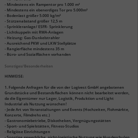
- Mindestens ein Rampentor pro 1.000 m²
- Mindestens ein ebenerdiges Tor pro 5.000m²
- Bodenlast größer 5.000 kg/m²
- Stützenabstand größer 12,5 m
- Sprinkleranlage/ ESFR- Sprinklerung
- Lichtkuppeln mit RWA-Anlagen
- Heizung: Gas-Dunkelstrahler
- Ausreichend PKW und LKW Stellplätze
- Rangierfläche mindestens 35 m
- Büro- und Sozialflächen vorhanden
Sonstiges/Besonderheiten
HINWEISE:
1. Folgende Anfragen für die von der Logivest GmbH angebotenen
Grundstücke und Bestandsflächen können nicht bearbeitet werden,
da die Eigentümer nur Lager, Logistik, Produktion und Light
Industrial als Nutzung wünschen!
- Jede Art von Veranstaltungen und Events (Hochzeiten, Flohmärkte,
Konzerte, Filmdrehs etc.)
- Gastronomiebetriebe, Diskotheken, Vergnügungsstätten
- Sport- und Spielstätten, Fitness-Studios
- Religiöse Einrichtungen
- Sonstige gewerbliche, nicht-logistische Nutzung wie Hundeschulen