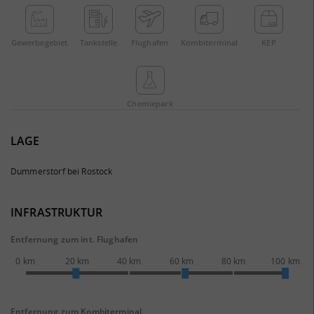
Gewerbe­gebiet
Tankstelle
Flughafen
Kombi­terminal
KEP
Chemie­park
LAGE
Dummerstorf bei Rostock
INFRASTRUKTUR
Entfernung zum int. Flughafen
0 km
20 km
40 km
60 km
80 km
100 km
Entfernung zum Kombiterminal