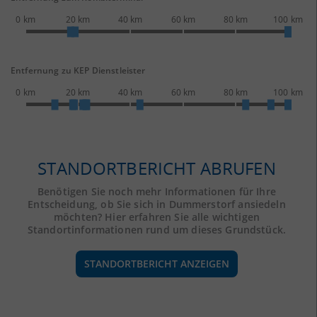
0 km
20 km
40 km
60 km
80 km
100 km
Entfernung zu KEP Dienstleister
0 km
20 km
40 km
60 km
80 km
100 km
STANDORTBERICHT ABRUFEN
Benötigen Sie noch mehr Informationen für Ihre
Entscheidung, ob Sie sich in Dummerstorf ansiedeln
möchten? Hier erfahren Sie alle wichtigen
Standortinformationen rund um dieses Grundstück.
STANDORTBERICHT ANZEIGEN