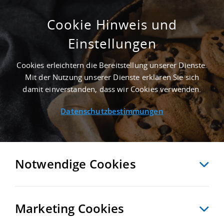
Cookie Hinweis und
Einstellungen
ERSTBEZUG - 30.000 M² LAGERHALLE IN
DUMMERSTORF AN DER AUTOBAHN A 19 -
Cookies erleichtern die Bereitstellung unserer Dienste.
LANDKREIS ROSTOCK
Mit der Nutzung unserer Dienste erklären Sie sich
Startseite
/
Immobiliensuche
/
Detailansicht
damit einverstanden, dass wir Cookies verwenden.
Datenschutzbestimmungen
MERKEN
VERGLEICHEN
EXPORT PDF
ZURÜCK
Notwendige Cookies
Marketing Cookies