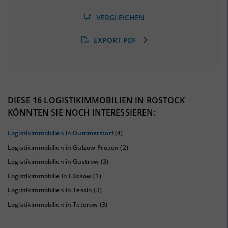
Arbeitslosenquote
(Landkreis / Kreisfreie Stadt)
VERGLEICHEN
6,87 %
(Stand: 01/2020)
EXPORT PDF
BESCHÄFTIGTEN- UND ARBEITSLOSENQUOTE
6.87%
38%
DIESE 16 LOGISTIKIMMOBILIEN IN ROSTOCK
KÖNNTEN SIE NOCH INTERESSIEREN:
Logistikimmobilien in Dummerstorf
(4)
Logistikimmobilien in Gülzow-Prüzen
(2)
Logistikimmobilien in Güstrow
(3)
Logistikimmobilie in Lüssow
(1)
Logistikimmobilien in Tessin
(3)
Logistikimmobilien in Teterow
(3)
KAUFKRAFT
(STAND: 2018)