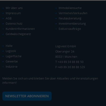
Euro pro Kopf
(Landkreis / Kreisfreie Stadt)
20.421 €
Wir über uns
Immobiliensuche
Impressum
Vermieten/Verkaufen
Kaufkraftindex
AGB
Neubauberatung
(Landkreis / Kreisfreie Stadt)
89,18
Datenschutz
Investmentberatung
KundenInformationen
Exklusivaufträge
KAUFKRAFT - EURO PRO KOPF
Geldwäschegesetz
Landkreis / Kreisfreie Stadt
22.651 €
Bundesland
Halle
Logivest GmbH
19.511 €
Deutschland
Logistik
Oberanger 24
20.421 €
Lagerfläche
80331 München
Gewerbe
T +49 89 38 88 88 50
0 €
20.000 €
40.000 €
Industrie
F +49 89 38 88 88 529
WIRTSCHAFTSKRAFT
(STAND: 2018)
Melden Sie sich an und bleiben Sie über Aktuelles und Veranstaltungen
informiert!
BRUTTOINLANDSPRODUKT
(LANDKREIS / KREISFREIE STADT)
NEWSLETTER ABONNIEREN
Gesamt
BIP je Erwerbstätigen
BIP je Einwohner