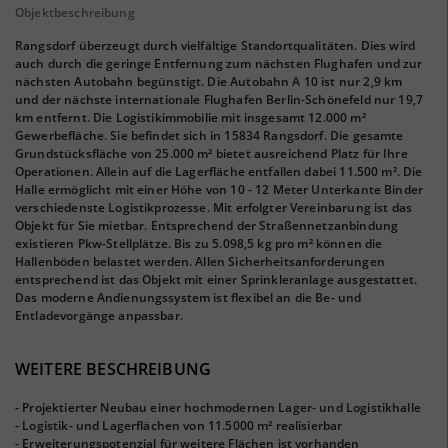
Objektbeschreibung
Rangsdorf überzeugt durch vielfältige Standortqualitäten. Dies wird
auch durch die geringe Entfernung zum nächsten Flughafen und zur
nächsten Autobahn begünstigt. Die Autobahn A 10 ist nur 2,9 km
und der nächste internationale Flughafen Berlin-Schönefeld nur 19,7
km entfernt. Die Logistikimmobilie mit insgesamt 12.000 m²
Gewerbefläche. Sie befindet sich in 15834 Rangsdorf. Die gesamte
Grundstücksfläche von 25.000 m² bietet ausreichend Platz für Ihre
Operationen. Allein auf die Lagerfläche entfallen dabei 11.500 m². Die
Halle ermöglicht mit einer Höhe von 10 - 12 Meter Unterkante Binder
verschiedenste Logistikprozesse. Mit erfolgter Vereinbarung ist das
Objekt für Sie mietbar. Entsprechend der Straßennetzanbindung
existieren Pkw-Stellplätze. Bis zu 5.098,5 kg pro m² können die
Hallenböden belastet werden. Allen Sicherheitsanforderungen
entsprechend ist das Objekt mit einer Sprinkleranlage ausgestattet.
Das moderne Andienungssystem ist flexibel an die Be- und
Entladevorgänge anpassbar.
WEITERE BESCHREIBUNG
- Projektierter Neubau einer hochmodernen Lager- und Logistikhalle
- Logistik- und Lagerflächen von 11.5000 m² realisierbar
- Erweiterungspotenzial für weitere Flächen ist vorhanden