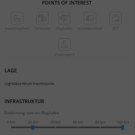
POINTS OF INTEREST
Gewerbe­gebiet
Tankstelle
Flughafen
Kombi­terminal
KEP
Chemie­park
LAGE
Logistikzentrum Hechtstücke
INFRASTRUKTUR
Entfernung zum int. Flughafen
0 km
20 km
40 km
60 km
80 km
100 km