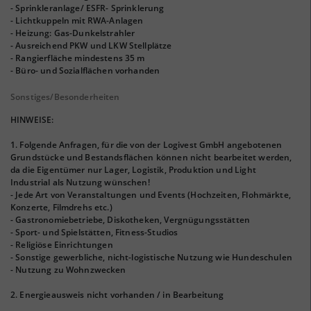
- Sprinkleranlage/ ESFR- Sprinklerung
- Lichtkuppeln mit RWA-Anlagen
- Heizung: Gas-Dunkelstrahler
- Ausreichend PKW und LKW Stellplätze
- Rangierfläche mindestens 35 m
- Büro- und Sozialflächen vorhanden
Sonstiges/Besonderheiten
HINWEISE:
1. Folgende Anfragen, für die von der Logivest GmbH angebotenen
Grundstücke und Bestandsflächen können nicht bearbeitet werden,
da die Eigentümer nur Lager, Logistik, Produktion und Light
Industrial als Nutzung wünschen!
- Jede Art von Veranstaltungen und Events (Hochzeiten, Flohmärkte,
Konzerte, Filmdrehs etc.)
- Gastronomiebetriebe, Diskotheken, Vergnügungsstätten
- Sport- und Spielstätten, Fitness-Studios
- Religiöse Einrichtungen
- Sonstige gewerbliche, nicht-logistische Nutzung wie Hundeschulen
- Nutzung zu Wohnzwecken
2. Energieausweis nicht vorhanden / in Bearbeitung