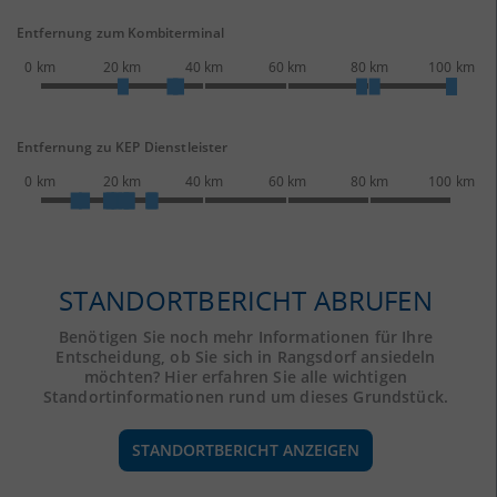
Entfernung zum Kombiterminal
0 km
20 km
40 km
60 km
80 km
100 km
Entfernung zu KEP Dienstleister
0 km
20 km
40 km
60 km
80 km
100 km
STANDORTBERICHT ABRUFEN
Benötigen Sie noch mehr Informationen für Ihre
Entscheidung, ob Sie sich in Rangsdorf ansiedeln
möchten? Hier erfahren Sie alle wichtigen
Standortinformationen rund um dieses Grundstück.
STANDORTBERICHT ANZEIGEN