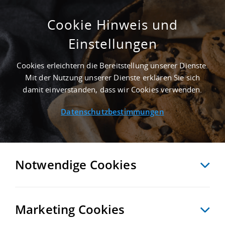
Cookie Hinweis und
Einstellungen
ERSTBEZUG - 11.500 M² LAGERHALLE IN
RANGSDORF AN DER AUTOBAHN A 10 -
Cookies erleichtern die Bereitstellung unserer Dienste.
LANDKREIS TELTOW-FLÄMING
Mit der Nutzung unserer Dienste erklären Sie sich
Startseite
/
Immobiliensuche
/
Detailansicht
damit einverstanden, dass wir Cookies verwenden.
Datenschutzbestimmungen
MERKEN
VERGLEICHEN
EXPORT PDF
ZURÜCK
Notwendige Cookies
Marketing Cookies