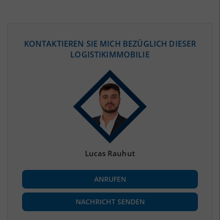
ÖKONOMISCHE DATEN & FAKTEN
KONTAKTIEREN SIE MICH BEZÜGLICH DIESER
LOGISTIKIMMOBILIE
BEVÖLKERUNG
(STAND: 12/2019)
Bevölkerung Gesamt
(Landkreis / Kreisfreie Stadt)
169.997
Bevölkerungsdichte
2
(Landkreis / Kreisfreie Stadt)
81 Einwohner/km
Fläche
2
(Landkreis / Kreisfreie Stadt)
2.104,21 km
Lucas Rauhut
BESCHÄFTIGUNG
ANRUFEN
Beschäftigte
(Landkreis / Kreisfreie Stadt)
72.224
(Stand: 06/2020)
NACHRICHT SENDEN
Beschäftigtenquote