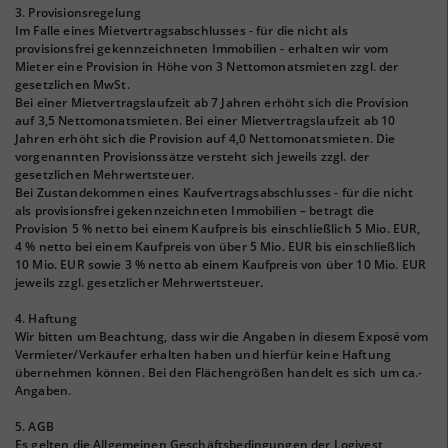
3. Provisionsregelung
Im Falle eines Mietvertragsabschlusses - für die nicht als
provisionsfrei gekennzeichneten Immobilien - erhalten wir vom
Mieter eine Provision in Höhe von 3 Nettomonatsmieten zzgl. der
gesetzlichen MwSt.
Bei einer Mietvertragslaufzeit ab 7 Jahren erhöht sich die Provision
auf 3,5 Nettomonatsmieten. Bei einer Mietvertragslaufzeit ab 10
Jahren erhöht sich die Provision auf 4,0 Nettomonatsmieten. Die
vorgenannten Provisionssätze versteht sich jeweils zzgl. der
gesetzlichen Mehrwertsteuer.
Bei Zustandekommen eines Kaufvertragsabschlusses - für die nicht
als provisionsfrei gekennzeichneten Immobilien – betragt die
Provision 5 % netto bei einem Kaufpreis bis einschließlich 5 Mio. EUR,
4 % netto bei einem Kaufpreis von über 5 Mio. EUR bis einschließlich
10 Mio. EUR sowie 3 % netto ab einem Kaufpreis von über 10 Mio. EUR
jeweils zzgl. gesetzlicher Mehrwertsteuer.
4. Haftung
Wir bitten um Beachtung, dass wir die Angaben in diesem Exposé vom
Vermieter/Verkäufer erhalten haben und hierfür keine Haftung
übernehmen können. Bei den Flächengrößen handelt es sich um ca.-
Angaben.
5. AGB
Es gelten die Allgemeinen Geschäftsbedingungen der Logivest