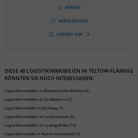
(Landkreis / Kreisfreie Stadt)
42,49 %
(Stand: 06/2020)
MERKEN
Arbeitslosenquote
(Landkreis / Kreisfreie Stadt)
VERGLEICHEN
6,11 %
(Stand: 01/2020)
EXPORT PDF
BESCHÄFTIGTEN- UND ARBEITSLOSENQUOTE
6.11%
42%
DIESE 48 LOGISTIKIMMOBILIEN IN TELTOW-FLÄMING
KÖNNTEN SIE NOCH INTERESSIEREN:
Logistikimmobilien in Blankenfelde-Mahlow
(6)
Logistikimmobilien in Großbeeren
(7)
Logistikimmobilie in Jüterbog
(1)
Logistikimmobilien in Luckenwalde
(3)
Logistikimmobilien in Ludwigsfelde
(16)
Logistikimmobilie in Nuthe-Urstromtal
(1)