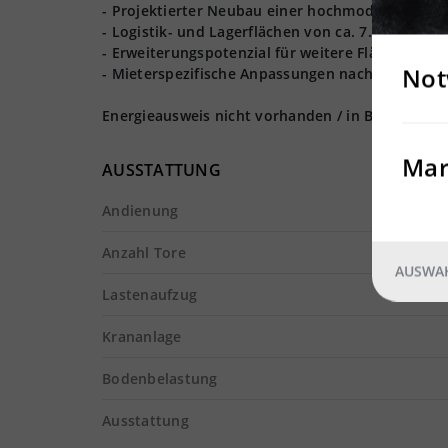
- Projektierter Neubau einer hochmodernen Lage
- Logistik- und Lagerflächen von ca. 7.000 m² rea
- Erweiterungspotenzial für weitere Flächen ist
Not
- Mieterspezifische Anpassungen nach Absprach
Energieausweis nicht vorhanden / in Bearbeitun
Mar
AUSSTATTUNG
Andienung
Anzahl Tore
AUSWAH
Lastenaufzug
Krananlage
Bodenbelastung
Ausstattung