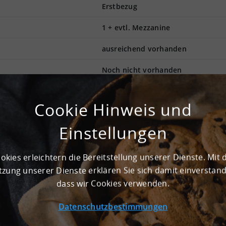
Erstbezug
1 + evtl. Mezzanine
ausreichend vorhanden
Noch nicht vorhanden
Cookie Hinweis und
tz. Die Produktionshalle bietet außerdem insgesamt 7.000 m²
 - 12 Metern bietet den Raum für extra große Lagerregale. Mit
Einstellungen
gliche Nutzungsart kompatibel. Be- und Entladen werden zum
em. Die großzügige Produktionshalle befindet sich in 14550 
betreffenden Bereiche des Objekts mit einem Sprinklersystem
okies erleichtern die Bereitstellung unserer Dienste. Mit 
hr gute Infrastruktur, ausgehend vom Personennahverkehr bis 
zung unserer Dienste erklären Sie sich damit einverstan
ietpreisen erfolgen auf Anfrage. Schon in Kürze steht das Obj
dass wir Cookies verwenden.
kregion für Sie herausstellen.
Datenschutzbestimmungen