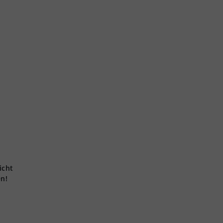
icht
en!