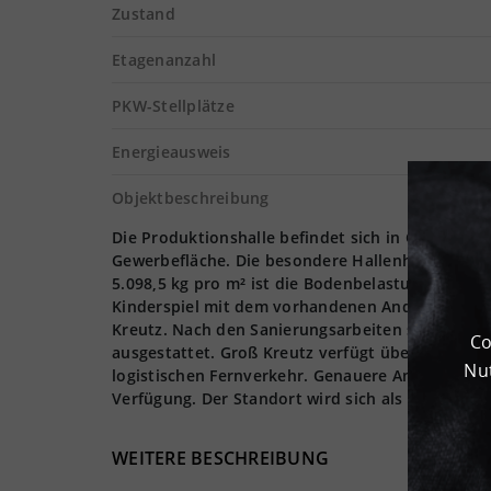
Zustand
Etagenanzahl
PKW-Stellplätze
Energieausweis
Objektbeschreibung
Die Produktionshalle befindet sich in Groß Kreu
Gewerbefläche. Die besondere Hallenhöhe von 10
5.098,5 kg pro m² ist die Bodenbelastung für je
Kinderspiel mit dem vorhandenen Andienungssyst
Kreutz. Nach den Sanierungsarbeiten sind alle 
Co
ausgestattet. Groß Kreutz verfügt über eine se
Nut
logistischen Fernverkehr. Genauere Angaben zu M
Verfügung. Der Standort wird sich als Top-Logisti
WEITERE BESCHREIBUNG