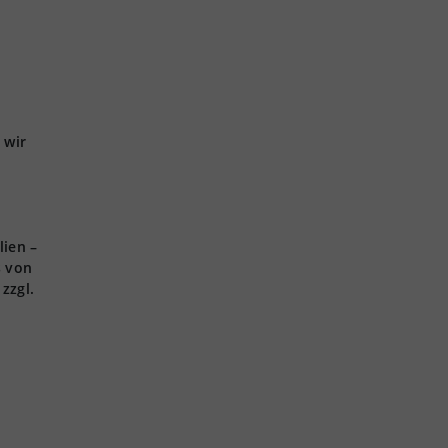
 wir
lien –
s von
zzgl.