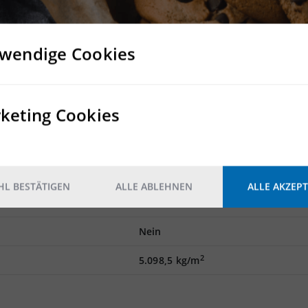
r- und Logistikhalle
lisierbar
 vorhanden
wendige Cookies
e möglich
g
keting Cookies
Rampe
Mindestens ein Rampentor pro 1.
L BESTÄTIGEN
ALLE ABLEHNEN
ALLE AKZEPT
Nein
Nein
2
5.098,5 kg/m