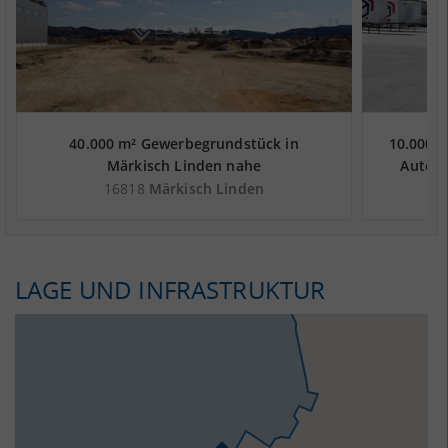
40.000 m² Gewerbegrundstück in
10.000 m
Märkisch Linden nahe
Autoba
Güterverkehrszentrum GVZ Berlin West
16818
Märkisch Linden
Wustermark - Landkreis Ostprignitz-
Ruppin
LAGE UND INFRASTRUKTUR