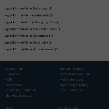
Logistikimmobilie in Dabergotz
(1)
Logistikimmobilien in Fehrbellin
(2)
Logistikimmobilien in Heiligengrabe
(4)
Logistikimmobilie in Märkisch Linden
(1)
Logistikimmobilie in Neuruppin
(1)
Logistikimmobilie in Neustadt
(1)
KAUFKRAFT
(STAND: 2018)
Logistikimmobilie in Wusterhausen
(1)
Euro pro Kopf
(Landkreis / Kreisfreie Stadt)
19.058 €
Wir über uns
Immobiliensuche
Kaufkraftindex
(Landkreis / Kreisfreie Stadt)
83,23
Impressum
Vermieten/Verkaufen
AGB
Neubauberatung
KAUFKRAFT - EURO PRO KOPF
Datenschutz
Investmentberatung
KundenInformationen
Exklusivaufträge
Landkreis / Kreisfreie Stadt
Geldwäschegesetz
22.651 €
Bundesland
20.099 €
Deutschland
Halle
Logivest GmbH