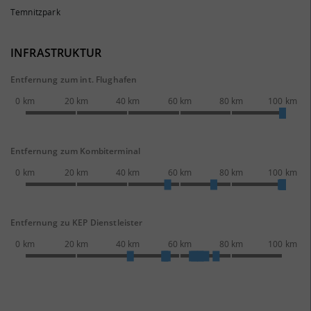
Temnitzpark
INFRASTRUKTUR
Entfernung zum int. Flughafen
0 km
20 km
40 km
60 km
80 km
100 km
Entfernung zum Kombiterminal
0 km
20 km
40 km
60 km
80 km
100 km
Entfernung zu KEP Dienstleister
0 km
20 km
40 km
60 km
80 km
100 km