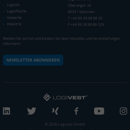
19.058 €
Logistik
Oberanger 24
Lagerfläche
80331 München
0 €
20.000 €
40.000 €
Gewerbe
T +49 89 38 88 88 50
Industrie
F +49 89 38 88 88 529
WIRTSCHAFTSKRAFT
(STAND: 2018)
Melden Sie sich an und bleiben Sie über Aktuelles und Veranstaltungen
BRUTTOINLANDSPRODUKT
informiert!
(LANDKREIS / KREISFREIE STADT)
NEWSLETTER ABONNIEREN
Gesamt
BIP je Erwerbstätigen
BIP je Einwohner
2.636.206 Tsd. €
56.160 €
26.568 €
BRUTTOWERTSCHÖPFUNG
(LANDKREIS / KREISFREIE STADT)
Gesamt
Produzierendes Gewerbe
Handel und Verke
2.374.459 Tsd. €
498.315 Tsd. €
363.725 Tsd. €
© 2026 Logivest GmbH