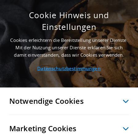
Cookie Hinweis und
Einstellungen
27.000 M² LOGISTIKGRUNDSTÜCK IN
DABERGOTZ NAHE
Cookies erleichtern die Bereitstellung unserer Dienste.
GÜTERVERKEHRSZENTRUM GVZ BERLIN
Mit der Nutzung unserer Dienste erklären Sie sich
WEST WUSTERMARK - LANDKREIS
damit einverstanden, dass wir Cookies verwenden.
OSTPRIGNITZ-RUPPIN
Datenschutzbestimmungen
Startseite
/
Immobiliensuche
/
Detailansicht
Notwendige Cookies
MERKEN
VERGLEICHEN
EXPORT PDF
ZURÜCK
Marketing Cookies