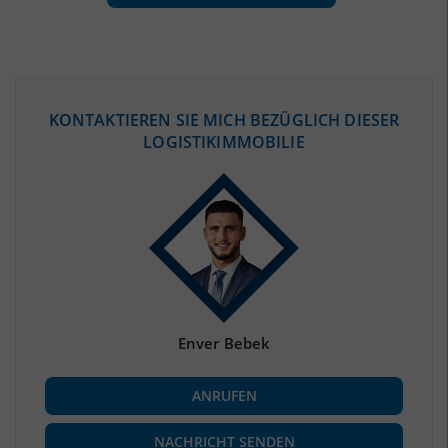
ÖKONOMISCHE DATEN & FAKTEN
KONTAKTIEREN SIE MICH BEZÜGLICH DIESER
LOGISTIKIMMOBILIE
BEVÖLKERUNG
(STAND: 12/2019)
Bevölkerung Gesamt
(Landkreis / Kreisfreie Stadt)
235.623
Bevölkerungsdichte
2
(Landkreis / Kreisfreie Stadt)
60 Einwohner/km
Fläche
2
(Landkreis / Kreisfreie Stadt)
3.945,56 km
Enver Bebek
BESCHÄFTIGUNG
ANRUFEN
Beschäftigte
(Landkreis / Kreisfreie Stadt)
85.228
(Stand: 06/2020)
NACHRICHT SENDEN