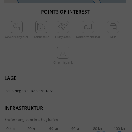
POINTS OF INTEREST
Gewerbe­gebiet
Tankstelle
Flughafen
Kombi­terminal
KEP
Chemie­park
LAGE
Industriegebiet Borkenstraße
INFRASTRUKTUR
Entfernung zum int. Flughafen
0 km
20 km
40 km
60 km
80 km
100 km