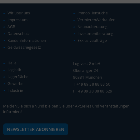
KAUFKRAFT
(STAND: 2018)
Wir über uns
Immobiliensuche
Impressum
Vermieten/Verkaufen
Euro pro Kopf
AGB
Neubauberatung
(Landkreis / Kreisfreie Stadt)
18.491 €
Datenschutz
Investmentberatung
Kaufkraftindex
KundenInformationen
Exklusivaufträge
(Landkreis / Kreisfreie Stadt)
80,75
Geldwäschegesetz
KAUFKRAFT - EURO PRO KOPF
Halle
Logivest GmbH
Logistik
Oberanger 24
Landkreis / Kreisfreie Stadt
22.651 €
Lagerfläche
80331 München
Bundesland
Gewerbe
19.511 €
T +49 89 38 88 88 50
Deutschland
Industrie
F +49 89 38 88 88 529
18.491 €
0 €
20.000 €
40.000 €
Melden Sie sich an und bleiben Sie über Aktuelles und Veranstaltungen
informiert!
WIRTSCHAFTSKRAFT
(STAND: 2018)
NEWSLETTER ABONNIEREN
BRUTTOINLANDSPRODUKT