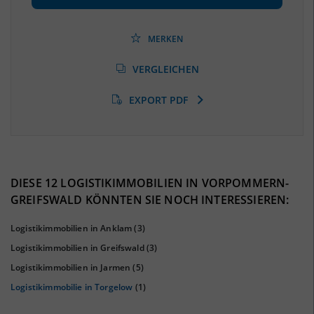
Beschäftigtenquote
(Landkreis / Kreisfreie Stadt)
36,17 %
(Stand: 06/2020)
MERKEN
Arbeitslosenquote
(Landkreis / Kreisfreie Stadt)
VERGLEICHEN
10,96 %
(Stand: 01/2020)
EXPORT PDF
BESCHÄFTIGTEN- UND ARBEITSLOSENQUOTE
10.96%
36%
DIESE 12 LOGISTIKIMMOBILIEN IN VORPOMMERN-
GREIFSWALD KÖNNTEN SIE NOCH INTERESSIEREN:
Logistikimmobilien in Anklam
(3)
Logistikimmobilien in Greifswald
(3)
Logistikimmobilien in Jarmen
(5)
Logistikimmobilie in Torgelow
(1)