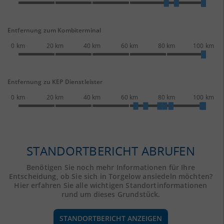
Entfernung zum Kombiterminal
0 km
20 km
40 km
60 km
80 km
100 km
Entfernung zu KEP Dienstleister
0 km
20 km
40 km
60 km
80 km
100 km
STANDORTBERICHT ABRUFEN
Benötigen Sie noch mehr Informationen für Ihre
Entscheidung, ob Sie sich in Torgelow ansiedeln möchten?
Hier erfahren Sie alle wichtigen Standortinformationen
rund um dieses Grundstück.
STANDORTBERICHT ANZEIGEN