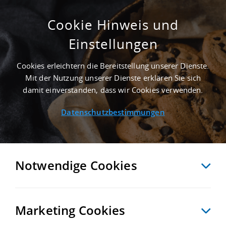
Cookie Hinweis und
Einstellungen
ERSTBEZUG - 20.000 M²
INDUSTRIEIMMOBILIE IN TORGELOW NAHE
Cookies erleichtern die Bereitstellung unserer Dienste.
GÜTERVERKEHRSZENTRUM BEHALA -
Mit der Nutzung unserer Dienste erklären Sie sich
LANDKREIS VORPOMMERN-GREIFSWALD
damit einverstanden, dass wir Cookies verwenden.
Startseite
/
Immobiliensuche
/
Detailansicht
Datenschutzbestimmungen
MERKEN
VERGLEICHEN
EXPORT PDF
ZURÜCK
Notwendige Cookies
Marketing Cookies