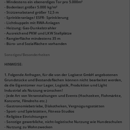
- Mindestens ein ebenerdiges Tor pro 5.000m²
- Bodenlast größer 5.000 kg/m²
- Stützenabstand größer 12,5 m
- Sprinkleranlage/ ESFR- Sprinklerung
- Lichtkuppeln mit RWA-Anlagen
- Heizung: Gas-Dunkelstrahler
- Ausreichend PKW und LKW Stellplätze
- Rangierfläche mindestens 35 m
- Büro- und Sozialflächen vorhanden
Sonstiges/Besonderheiten
HINWEISE:
1. Folgende Anfragen, für die von der Logivest GmbH angebotenen
Grundstücke und Bestandsflächen können nicht bearbeitet werden,
da die Eigentümer nur Lager, Logistik, Produktion und Light
Industrial als Nutzung wünschen!
- Jede Art von Veranstaltungen und Events (Hochzeiten, Flohmärkte,
Konzerte, Filmdrehs etc.)
- Gastronomiebetriebe, Diskotheken, Vergnügungsstätten
- Sport- und Spielstätten, Fitness-Studios
- Religiöse Einrichtungen
- Sonstige gewerbliche, nicht-logistische Nutzung wie Hundeschulen
- Nutzung zu Wohnzwecken