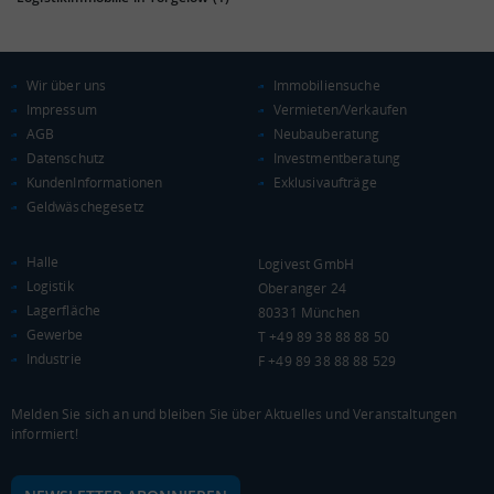
KAUFKRAFT
(STAND: 2018)
Wir über uns
Immobiliensuche
Impressum
Vermieten/Verkaufen
Euro pro Kopf
AGB
Neubauberatung
(Landkreis / Kreisfreie Stadt)
18.491 €
Datenschutz
Investmentberatung
Kaufkraftindex
KundenInformationen
Exklusivaufträge
(Landkreis / Kreisfreie Stadt)
80,75
Geldwäschegesetz
KAUFKRAFT - EURO PRO KOPF
Halle
Logivest GmbH
Logistik
Oberanger 24
Landkreis / Kreisfreie Stadt
22.651 €
Lagerfläche
80331 München
Bundesland
Gewerbe
19.511 €
T +49 89 38 88 88 50
Deutschland
Industrie
F +49 89 38 88 88 529
18.491 €
0 €
20.000 €
40.000 €
Melden Sie sich an und bleiben Sie über Aktuelles und Veranstaltungen
informiert!
WIRTSCHAFTSKRAFT
(STAND: 2018)