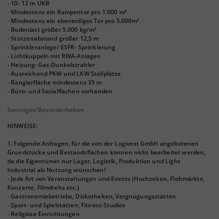
- 10- 12 m UKB
- Mindestens ein Rampentor pro 1.000 m²
- Mindestens ein ebenerdiges Tor pro 5.000m²
- Bodenlast größer 5.000 kg/m²
- Stützenabstand größer 12,5 m
- Sprinkleranlage/ ESFR- Sprinklerung
- Lichtkuppeln mit RWA-Anlagen
- Heizung: Gas-Dunkelstrahler
- Ausreichend PKW und LKW Stellplätze
- Rangierfläche mindestens 35 m
- Büro- und Sozialflächen vorhanden
Sonstiges/Besonderheiten
HINWEISE:
1. Folgende Anfragen, für die von der Logivest GmbH angebotenen
Grundstücke und Bestandsflächen können nicht bearbeitet werden,
da die Eigentümer nur Lager, Logistik, Produktion und Light
Industrial als Nutzung wünschen!
- Jede Art von Veranstaltungen und Events (Hochzeiten, Flohmärkte,
Konzerte, Filmdrehs etc.)
- Gastronomiebetriebe, Diskotheken, Vergnügungsstätten
- Sport- und Spielstätten, Fitness-Studios
- Religiöse Einrichtungen