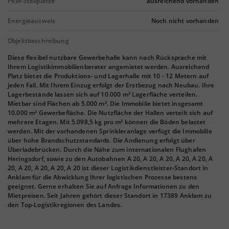
PKW-Stellplätze
ausreichend vorhanden
Energieausweis
Noch nicht vorhanden
Objektbeschreibung
Diese flexibel nutzbare Gewerbehalle kann nach Rücksprache mit
Ihrem Logistikimmobilienberater angemietet werden. Ausreichend
Platz bietet die Produktions- und Lagerhalle mit 10 - 12 Metern auf
jeden Fall. Mit Ihrem Einzug erfolgt der Erstbezug nach Neubau. Ihre
Lagerbestände lassen sich auf 10.000 m² Lagerfläche verteilen.
Mietbar sind Flächen ab 5.000 m². Die Immobilie bietet insgesamt
10.000 m² Gewerbefläche. Die Nutzfläche der Hallen verteilt sich auf
mehrere Etagen. Mit 5.098,5 kg pro m² können die Böden belastet
werden. Mit der vorhandenen Sprinkleranlage verfügt die Immobilie
über hohe Brandschutzstandards. Die Andienung erfolgt über
Überladebrücken. Durch die Nähe zum internationalen Flughafen
Heringsdorf, sowie zu den Autobahnen A 20, A 20, A 20, A 20, A 20, A
20, A 20, A 20, A 20, A 20 ist dieser Logistikdienstleister-Standort in
Anklam für die Abwicklung Ihrer logistischen Prozesse bestens
geeignet. Gerne erhalten Sie auf Anfrage Informationen zu den
Mietpreisen. Seit Jahren gehört dieser Standort in 17389 Anklam zu
den Top-Logistikregionen des Landes.