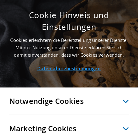
Cookie Hinweis und
Einstellungen
ERSTBEZUG - 10.000 M² LOGISTIKHALLE IN
ANKLAM NAHE GÜTERVERKEHRSZENTRUM
Cookies erleichtern die Bereitstellung unserer Dienste.
FÄHRHAFEN SASSNITZ GMBH - LANDKREIS
Mit der Nutzung unserer Dienste erklären Sie sich
VORPOMMERN-GREIFSWALD
damit einverstanden, dass wir Cookies verwenden.
Startseite
/
Immobiliensuche
/
Detailansicht
Datenschutzbestimmungen
MERKEN
VERGLEICHEN
EXPORT PDF
ZURÜCK
Notwendige Cookies
Marketing Cookies