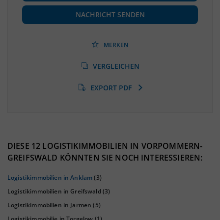
Beschäftigte
(Landkreis / Kreisfreie Stadt)
85.228
(Stand: 06/2020)
NACHRICHT SENDEN
Beschäftigtenquote
(Landkreis / Kreisfreie Stadt)
36,17 %
(Stand: 06/2020)
MERKEN
Arbeitslosenquote
(Landkreis / Kreisfreie Stadt)
VERGLEICHEN
10,96 %
(Stand: 01/2020)
EXPORT PDF
BESCHÄFTIGTEN- UND ARBEITSLOSENQUOTE
10.96%
36%
DIESE 12 LOGISTIKIMMOBILIEN IN VORPOMMERN-
GREIFSWALD KÖNNTEN SIE NOCH INTERESSIEREN:
Logistikimmobilien in Anklam
(3)
Logistikimmobilien in Greifswald
(3)
Logistikimmobilien in Jarmen
(5)
Logistikimmobilie in Torgelow
(1)