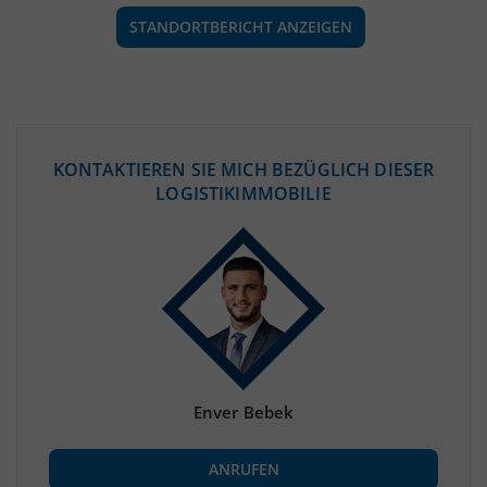
STANDORTBERICHT ANZEIGEN
ÖKONOMISCHE DATEN & FAKTEN
KONTAKTIEREN SIE MICH BEZÜGLICH DIESER
LOGISTIKIMMOBILIE
BEVÖLKERUNG
(STAND: 12/2019)
Bevölkerung Gesamt
(Landkreis / Kreisfreie Stadt)
235.623
Bevölkerungsdichte
2
(Landkreis / Kreisfreie Stadt)
60 Einwohner/km
Fläche
2
(Landkreis / Kreisfreie Stadt)
3.945,56 km
Enver Bebek
BESCHÄFTIGUNG
ANRUFEN