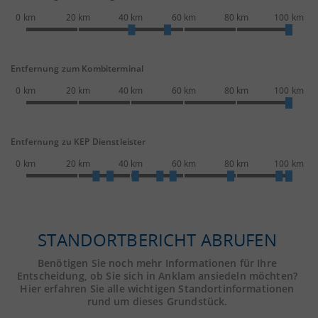
0 km
20 km
40 km
60 km
80 km
100 km
Entfernung zum Kombiterminal
0 km
20 km
40 km
60 km
80 km
100 km
Entfernung zu KEP Dienstleister
0 km
20 km
40 km
60 km
80 km
100 km
STANDORTBERICHT ABRUFEN
Benötigen Sie noch mehr Informationen für Ihre
Entscheidung, ob Sie sich in Anklam ansiedeln möchten?
Hier erfahren Sie alle wichtigen Standortinformationen
rund um dieses Grundstück.