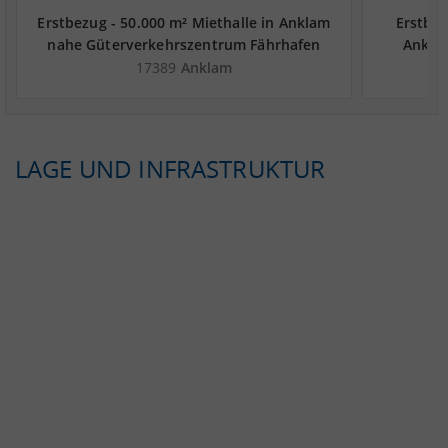
Erstbezug - 50.000 m² Miethalle in Anklam
Erstbez
nahe Güterverkehrszentrum Fährhafen
Ankla
Sassnitz GmbH - Landkreis Vorpommern-
Fährha
17389
Anklam
Greifswald
LAGE UND INFRASTRUKTUR