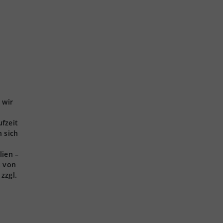
 wir
ufzeit
 sich
lien –
s von
zzgl.