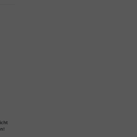
icht
en!