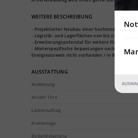
WEITERE BESCHREIBUNG
Not
- Projektierter Neubau einer hochmodernen Lage
- Logistik- und Lagerflächen von bis zu 25.000 m²
- Erweiterungspotenzial für weitere Flächen ist
- Mieterspezifische Anpassungen nach Absprach
Mar
Energieausweis nicht vorhanden / in Bearbeitun
AUSSTATTUNG
AUSWAH
Andienung
Anzahl Tore
Lastenaufzug
Krananlage
Bodenbelastung