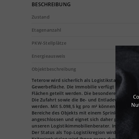
BESCHREIBUNG
Zustand
Etagenanzahl
PKW-Stellplätze
Energieausweis
Objektbeschreibung
Teterow wird sicherlich als Logistikstandort fü
Gewerbefläche. Die Immobilie verfügt über eine 
Flächen geteilt werden. Die besondere Hallenhöh
Co
Die Zufahrt sowie die Be- und Entladevorgänge 
Nut
werden. Mit 5.098,5 kg pro m² können die Böden
Bereiche des Objekts mit einem Sprinklersystem 
angeschlossen und eignet sich daher perfekt fü
unseren Logistikimmobilienberater. In 17166 Te
Der Status als Top-Logistikregion wird stetig d
Kriterienkatalog wird Ihnen gerne durch die Logiv