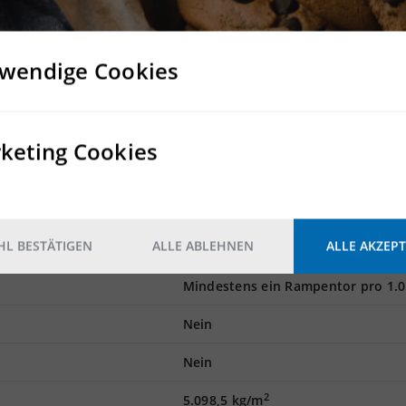
wendige Cookies
r- und Logistikhalle
 realisierbar
 vorhanden
e möglich
keting Cookies
g
L BESTÄTIGEN
ALLE ABLEHNEN
ALLE AKZEPT
Rampe
Mindestens ein Rampentor pro 1.
Nein
Nein
2
5.098,5 kg/m