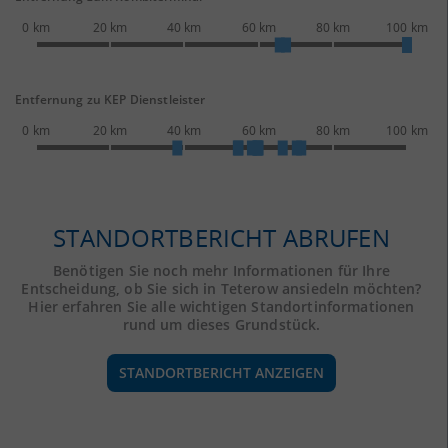
0 km
20 km
40 km
60 km
80 km
100 km
Entfernung zu KEP Dienstleister
0 km
20 km
40 km
60 km
80 km
100 km
STANDORTBERICHT ABRUFEN
Benötigen Sie noch mehr Informationen für Ihre
Entscheidung, ob Sie sich in Teterow ansiedeln möchten?
Hier erfahren Sie alle wichtigen Standortinformationen
rund um dieses Grundstück.
STANDORTBERICHT ANZEIGEN