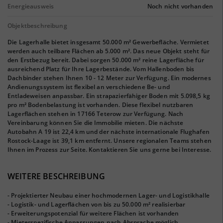
Energieausweis
Noch nicht vorhanden
Objektbeschreibung
Die Lagerhalle bietet insgesamt 50.000 m² Gewerbefläche. Vermietet
werden auch teilbare Flächen ab 5.000 m². Das neue Objekt steht für
den Erstbezug bereit. Dabei sorgen 50.000 m² reine Lagerfläche für
ausreichend Platz für Ihre Lagerbestände. Vom Hallenboden bis
Dachbinder stehen Ihnen 10 - 12 Meter zur Verfügung. Ein modernes
Andienungssystem ist flexibel an verschiedene Be- und
Entladeweisen anpassbar. Ein strapazierfähiger Boden mit 5.098,5 kg
pro m² Bodenbelastung ist vorhanden. Diese flexibel nutzbaren
Lagerflächen stehen in 17166 Teterow zur Verfügung. Nach
Vereinbarung können Sie die Immobilie mieten. Die nächste
Autobahn A 19 ist 22,4 km und der nächste internationale Flughafen
Rostock-Laage ist 39,1 km entfernt. Unsere regionalen Teams stehen
Ihnen im Prozess zur Seite. Kontaktieren Sie uns gerne bei Interesse.
WEITERE BESCHREIBUNG
- Projektierter Neubau einer hochmodernen Lager- und Logistikhalle
- Logistik- und Lagerflächen von bis zu 50.000 m² realisierbar
- Erweiterungspotenzial für weitere Flächen ist vorhanden
- Mieterspezifische Anpassungen nach Absprache möglich