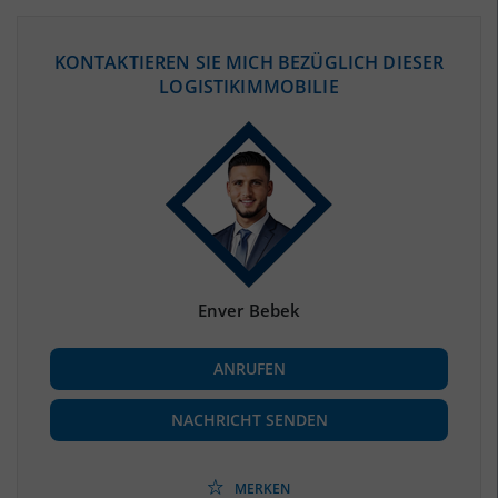
ÖKONOMISCHE DATEN & FAKTEN
KONTAKTIEREN SIE MICH BEZÜGLICH DIESER
LOGISTIKIMMOBILIE
BEVÖLKERUNG
(STAND: 12/2019)
Bevölkerung Gesamt
(Landkreis / Kreisfreie Stadt)
215.794
Bevölkerungsdichte
2
(Landkreis / Kreisfreie Stadt)
63 Einwohner/km
Fläche
2
(Landkreis / Kreisfreie Stadt)
3.431,29 km
Enver Bebek
BESCHÄFTIGUNG
ANRUFEN
Beschäftigte
(Landkreis / Kreisfreie Stadt)
83.246
(Stand: 06/2020)
NACHRICHT SENDEN
Beschäftigtenquote
(Landkreis / Kreisfreie Stadt)
38,58 %
(Stand: 06/2020)
MERKEN