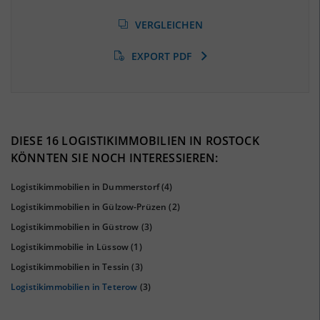
Arbeitslosenquote
(Landkreis / Kreisfreie Stadt)
VERGLEICHEN
6,87 %
(Stand: 01/2020)
EXPORT PDF
BESCHÄFTIGTEN- UND ARBEITSLOSENQUOTE
6.87%
38%
DIESE 16 LOGISTIKIMMOBILIEN IN ROSTOCK
KÖNNTEN SIE NOCH INTERESSIEREN:
Logistikimmobilien in Dummerstorf
(4)
Logistikimmobilien in Gülzow-Prüzen
(2)
Logistikimmobilien in Güstrow
(3)
Logistikimmobilie in Lüssow
(1)
Logistikimmobilien in Tessin
(3)
Logistikimmobilien in Teterow
(3)
KAUFKRAFT
(STAND: 2018)