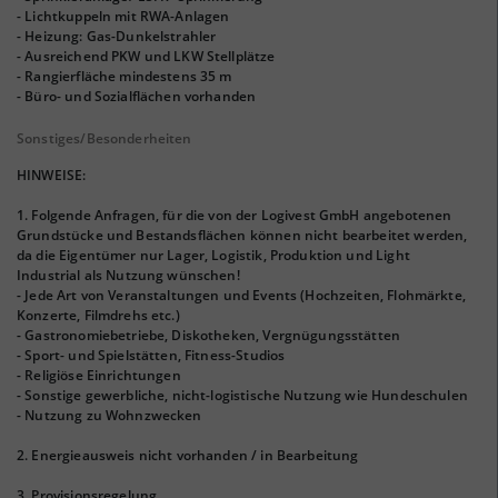
- Lichtkuppeln mit RWA-Anlagen
- Heizung: Gas-Dunkelstrahler
- Ausreichend PKW und LKW Stellplätze
- Rangierfläche mindestens 35 m
- Büro- und Sozialflächen vorhanden
Sonstiges/Besonderheiten
HINWEISE:
1. Folgende Anfragen, für die von der Logivest GmbH angebotenen
Grundstücke und Bestandsflächen können nicht bearbeitet werden,
da die Eigentümer nur Lager, Logistik, Produktion und Light
Industrial als Nutzung wünschen!
- Jede Art von Veranstaltungen und Events (Hochzeiten, Flohmärkte,
Konzerte, Filmdrehs etc.)
- Gastronomiebetriebe, Diskotheken, Vergnügungsstätten
- Sport- und Spielstätten, Fitness-Studios
- Religiöse Einrichtungen
- Sonstige gewerbliche, nicht-logistische Nutzung wie Hundeschulen
- Nutzung zu Wohnzwecken
2. Energieausweis nicht vorhanden / in Bearbeitung
3. Provisionsregelung