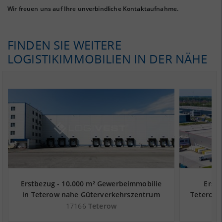
Wir freuen uns auf Ihre unverbindliche Kontaktaufnahme.
FINDEN SIE WEITERE
LOGISTIKIMMOBILIEN IN DER NÄHE
Erstbezug - 10.000 m² Gewerbeimmobilie
Erstb
in Teterow nahe Güterverkehrszentrum
Teterow 
GVZ Rostock - Landkreis Rostock
Ro
17166
Teterow