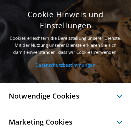
Cookie Hinweis und
Einstellungen
ERSTBEZUG - 50.000 M² GEWERBEHALLE IN
TETEROW NAHE GÜTERVERKEHRSZENTRUM
Cookies erleichtern die Bereitstellung unserer Dienste.
GVZ ROSTOCK - LANDKREIS ROSTOCK
Mit der Nutzung unserer Dienste erklären Sie sich
Startseite
/
Immobiliensuche
/
Detailansicht
damit einverstanden, dass wir Cookies verwenden.
Datenschutzbestimmungen
MERKEN
VERGLEICHEN
EXPORT PDF
ZURÜCK
Notwendige Cookies
Marketing Cookies