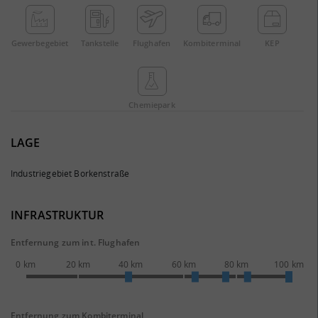
Gewerbe­gebiet
Tankstelle
Flughafen
Kombi­terminal
KEP
Chemie­park
LAGE
Industriegebiet Borkenstraße
INFRASTRUKTUR
Entfernung zum int. Flughafen
0 km
20 km
40 km
60 km
80 km
100 km
Entfernung zum Kombiterminal