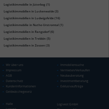
Logistikimmobilie in Jüterbog
(1)
Logistikimmobilien in Luckenwalde
(3)
Logistikimmobilien in Ludwigsfelde
(16)
Logistikimmobilie in Nuthe-Urstromtal
(1)
KAUFKRAFT
(STAND: 2018)
Logistikimmobilien in Rangsdorf
(6)
Euro pro Kopf
Logistikimmobilien in Trebbin
(5)
(Landkreis / Kreisfreie Stadt)
20.241 €
Logistikimmobilien in Zossen
(3)
Kaufkraftindex
(Landkreis / Kreisfreie Stadt)
88,39
Wir über uns
Immobiliensuche
KAUFKRAFT - EURO PRO KOPF
Impressum
Vermieten/Verkaufen
AGB
Neubauberatung
Landkreis / Kreisfreie Stadt
22.651 €
Datenschutz
Investmentberatung
Bundesland
20.099 €
KundenInformationen
Exklusivaufträge
Deutschland
Geldwäschegesetz
20.241 €
0 €
20.000 €
40.000 €
Halle
Logivest GmbH