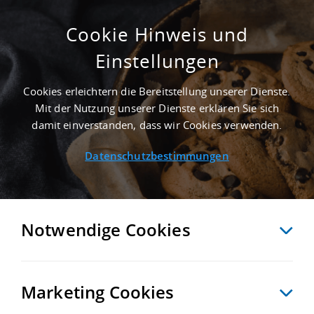
Cookie Hinweis und
Einstellungen
GEPFLEGT - 1.300 M² INDUSTRIEIMMOBILIE
IN GROSSBEEREN NAHE FLUGHAFEN B
Cookies erleichtern die Bereitstellung unserer Dienste.
ERLIN-SCHÖNEFELD - LANDKREIS TELTOW-F
Mit der Nutzung unserer Dienste erklären Sie sich
LÄMING
damit einverstanden, dass wir Cookies verwenden.
Startseite
/
Immobiliensuche
/
Detailansicht
Datenschutzbestimmungen
MERKEN
VERGLEICHEN
EXPORT PDF
ZURÜCK
Notwendige Cookies
Marketing Cookies