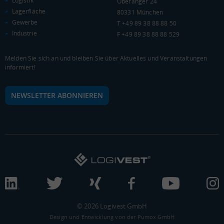
Logistik
Oberanger 24
Lagerfläche
WIRTSCHAFTSKRAFT
80331 München
(STAND: 2018)
Gewerbe
T +49 89 38 88 88 50
Industrie
BRUTTOINLANDSPRODUKT
F +49 89 38 88 88 529
(LANDKREIS / KREISFREIE STADT)
Melden Sie sich an und bleiben Sie über Aktuelles und Veranstaltungen
informiert!
Gesamt
BIP je Erwerbstätigen
BIP je Einwohner
5.966.851 Tsd. €
74.621 €
35.603 €
NEWSLETTER ABONNIEREN
BRUTTOWERTSCHÖPFUNG
(LANDKREIS / KREISFREIE STADT)
Gesamt
Produzierendes Gewerbe
Handel und Verke
5.374.407 Tsd. €
1.866.352 Tsd. €
1.284.338 Tsd. €
BRUTTOWERTSCHÖPFUNG (DURCHSCHNITT)
© 2026 Logivest GmbH
Produzierendes Gewerbe
Design und Entwicklung von der Pumox GmbH