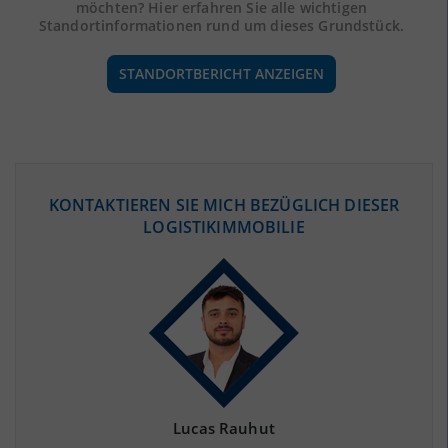
möchten? Hier erfahren Sie alle wichtigen
Standortinformationen rund um dieses Grundstück.
STANDORTBERICHT ANZEIGEN
ÖKONOMISCHE DATEN & FAKTEN
KONTAKTIEREN SIE MICH BEZÜGLICH DIESER
LOGISTIKIMMOBILIE
BEVÖLKERUNG
(STAND: 12/2019)
Bevölkerung Gesamt
(Landkreis / Kreisfreie Stadt)
169.997
Bevölkerungsdichte
2
(Landkreis / Kreisfreie Stadt)
81 Einwohner/km
Fläche
2
(Landkreis / Kreisfreie Stadt)
2.104,21 km
Lucas Rauhut