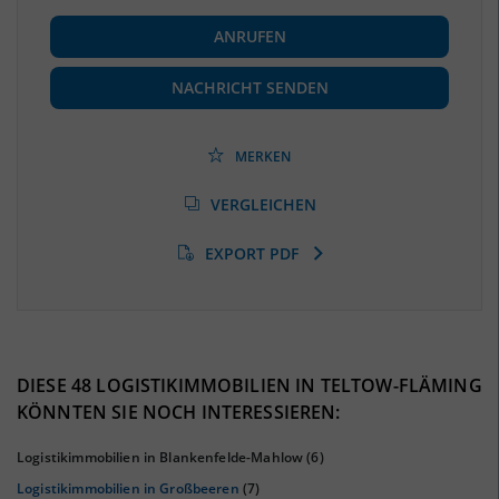
BESCHÄFTIGUNG
ANRUFEN
Beschäftigte
(Landkreis / Kreisfreie Stadt)
72.224
(Stand: 06/2020)
NACHRICHT SENDEN
Beschäftigtenquote
(Landkreis / Kreisfreie Stadt)
42,49 %
(Stand: 06/2020)
MERKEN
Arbeitslosenquote
(Landkreis / Kreisfreie Stadt)
VERGLEICHEN
6,11 %
(Stand: 01/2020)
EXPORT PDF
BESCHÄFTIGTEN- UND ARBEITSLOSENQUOTE
6.11%
42%
DIESE 48 LOGISTIKIMMOBILIEN IN TELTOW-FLÄMING
KÖNNTEN SIE NOCH INTERESSIEREN:
Logistikimmobilien in Blankenfelde-Mahlow
(6)
Logistikimmobilien in Großbeeren
(7)