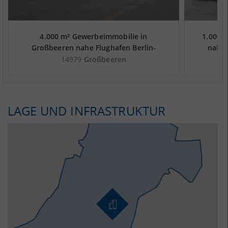
4.000 m² Gewerbeimmobilie in
1.000 m
Großbeeren nahe Flughafen Berlin-
nahe 
Schönefeld - Landkreis Teltow-Fläming
14979
Großbeeren
LAGE UND INFRASTRUKTUR