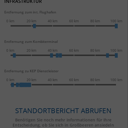
INFRASTRUKTUR
Entfernung zum int. Flughafen
0 km
20 km
40 km
60 km
80 km
100 km
Entfernung zum Kombiterminal
0 km
20 km
40 km
60 km
80 km
100 km
Entfernung zu KEP Dienstleister
0 km
20 km
40 km
60 km
80 km
100 km
STANDORTBERICHT ABRUFEN
Benötigen Sie noch mehr Informationen für Ihre
Entscheidung, ob Sie sich in Großbeeren ansiedeln