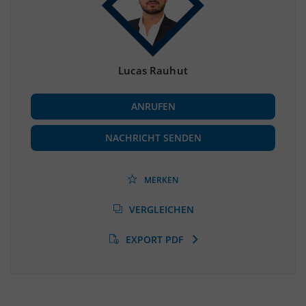
Bevölkerungsdichte
2
(Landkreis / Kreisfreie Stadt)
4.118 Einwohner/km
Fläche
2
(Landkreis / Kreisfreie Stadt)
891,12 km
Lucas Rauhut
BESCHÄFTIGUNG
ANRUFEN
Beschäftigte
(Landkreis / Kreisfreie Stadt)
***
NACHRICHT SENDEN
Beschäftigtenquote
(Landkreis / Kreisfreie Stadt)
***
MERKEN
Arbeitslosenquote
(Landkreis / Kreisfreie Stadt)
VERGLEICHEN
***
EXPORT PDF
BESCHÄFTIGTEN- UND ARBEITSLOSENQUOTE
0%