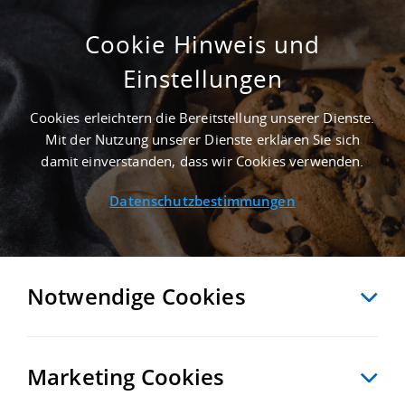
Cookie Hinweis und
Einstellungen
2.000 M² LOGISTIKHALLE IN BERLIN AN DER
AUTOBAHN A 100
Cookies erleichtern die Bereitstellung unserer Dienste.
Startseite
/
Immobiliensuche
/
Detailansicht
Mit der Nutzung unserer Dienste erklären Sie sich
damit einverstanden, dass wir Cookies verwenden.
Datenschutzbestimmungen
MERKEN
VERGLEICHEN
EXPORT PDF
ZURÜCK
Notwendige Cookies
Marketing Cookies