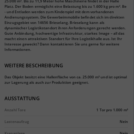
25.000 m². Bis zu 11,9 Meter hohe Maschinerie findet in der Halle
Platz. Der Boden ermöglicht eine Belastung bis zu 1.600 kg pro m². Be
- und Entladen werden zum Kinderspiel mit dem vorhandenen
Andienungssystem. Die Gewerbeimmobilie befindet sich im direkten
Einzugsgebiet von 14656 Brieselang. Brieselang kann als
dynamischer Logistikstandort ihren Anforderungen gerecht werden.
Gute Anbindung, hochwertige Infrastruktur, starkes Image – all das
macht einen attraktiven Standort für Ihre Logistikhalle aus. Ist Ihr
Interesse geweckt? Dann kontaktieren Sie uns gerne für weitere
Informationen.
WEITERE BESCHREIBUNG
Das Objekt besitzt eine Hallenfläche von ca. 25.000 m² und ist optimal
zur Lagerung als auch zur Produktion geeignet.
AUSSTATTUNG
Anzahl Tore
1 Tor pro 1.000 m²
Lastenaufzug
Nein
Krananlage
Nein