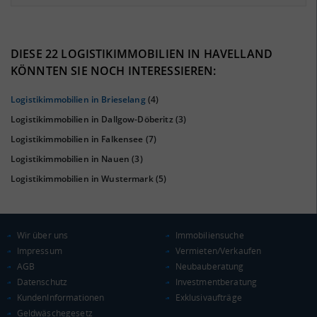
7.07%
40%
DIESE 22 LOGISTIKIMMOBILIEN IN HAVELLAND
KÖNNTEN SIE NOCH INTERESSIEREN:
Logistikimmobilien in Brieselang
(4)
Logistikimmobilien in Dallgow-Döberitz
(3)
Logistikimmobilien in Falkensee
(7)
Logistikimmobilien in Nauen
(3)
Logistikimmobilien in Wustermark
(5)
KAUFKRAFT
(STAND: 2018)
Wir über uns
Immobiliensuche
Euro pro Kopf
(Landkreis / Kreisfreie Stadt)
20.533 €
Impressum
Vermieten/Verkaufen
AGB
Neubauberatung
Kaufkraftindex
Datenschutz
Investmentberatung
(Landkreis / Kreisfreie Stadt)
89,67
KundenInformationen
Exklusivaufträge
Geldwäschegesetz