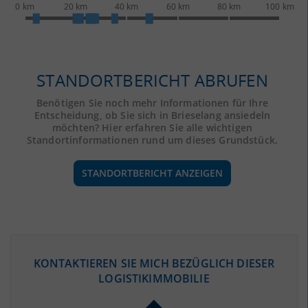
0 km
20 km
40 km
60 km
80 km
100 km
STANDORTBERICHT ABRUFEN
Benötigen Sie noch mehr Informationen für Ihre
Entscheidung, ob Sie sich in Brieselang ansiedeln
möchten? Hier erfahren Sie alle wichtigen
Standortinformationen rund um dieses Grundstück.
STANDORTBERICHT ANZEIGEN
ÖKONOMISCHE DATEN & FAKTEN
KONTAKTIEREN SIE MICH BEZÜGLICH DIESER
LOGISTIKIMMOBILIE
BEVÖLKERUNG
(STAND: 12/2019)