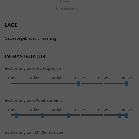
Chemie­park
LAGE
Gewerbegebiet in Brieselang
INFRASTRUKTUR
Entfernung zum int. Flughafen
0 km
20 km
40 km
60 km
80 km
100 km
Entfernung zum Kombiterminal
0 km
20 km
40 km
60 km
80 km
100 km
Entfernung zu KEP Dienstleister