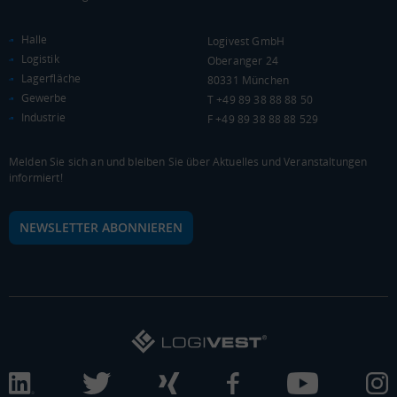
KAUFKRAFT - EURO PRO KOPF
Halle
Logivest GmbH
Landkreis / Kreisfreie Stadt
22.651 €
Logistik
Oberanger 24
Bundesland
20.099 €
Deutschland
Lagerfläche
80331 München
Gewerbe
T +49 89 38 88 88 50
20.533 €
Industrie
F +49 89 38 88 88 529
0 €
20.000 €
40.000 €
Melden Sie sich an und bleiben Sie über Aktuelles und Veranstaltungen
informiert!
WIRTSCHAFTSKRAFT
(STAND: 2018)
BRUTTOINLANDSPRODUKT
NEWSLETTER ABONNIEREN
(LANDKREIS / KREISFREIE STADT)
Gesamt
BIP je Erwerbstätigen
BIP je Einwohner
3.385.385 Tsd. €
57.412 €
20.987 €
BRUTTOWERTSCHÖPFUNG
(LANDKREIS / KREISFREIE STADT)