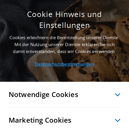
Cookie Hinweis und
Einstellungen
GEPFLEGT - 25.000 M² INDUSTRIEIMMOBILIE
IN BRIESELANG AN DER AUTOBAHN A 10 -
Cookies erleichtern die Bereitstellung unserer Dienste.
LANDKREIS HAVELLAND
Mit der Nutzung unserer Dienste erklären Sie sich
Startseite
/
Immobiliensuche
/
Detailansicht
damit einverstanden, dass wir Cookies verwenden.
Datenschutzbestimmungen
MERKEN
VERGLEICHEN
EXPORT PDF
ZURÜCK
Notwendige Cookies
Marketing Cookies