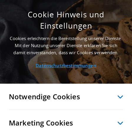
Cookie Hinweis und
Einstellungen
ERSTBEZUG - 19.500 M² MIETHALLE IN
OBERKRÄMER AN DER AUTOBAHN A 111 -
Cookies erleichtern die Bereitstellung unserer Dienste.
LANDKREIS OBERHAVEL
Mit der Nutzung unserer Dienste erklären Sie sich
Startseite
/
Immobiliensuche
/
Detailansicht
damit einverstanden, dass wir Cookies verwenden.
Datenschutzbestimmungen
MERKEN
VERGLEICHEN
EXPORT PDF
ZURÜCK
Notwendige Cookies
Marketing Cookies