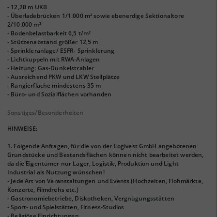
- 12,20 m UKB
- Überladebrücken 1/1.000 m² sowie ebenerdige Sektionaltore
2/10.000 m²
- Bodenbelastbarkeit 6,5 t/m²
- Stützenabstand größer 12,5 m
- Sprinkleranlage/ ESFR- Sprinklerung
- Lichtkuppeln mit RWA-Anlagen
- Heizung: Gas-Dunkelstrahler
- Ausreichend PKW und LKW Stellplätze
- Rangierfläche mindestens 35 m
- Büro- und Sozialflächen vorhanden
Sonstiges/Besonderheiten
HINWEISE:
1. Folgende Anfragen, für die von der Logivest GmbH angebotenen
Grundstücke und Bestandsflächen können nicht bearbeitet werden,
da die Eigentümer nur Lager, Logistik, Produktion und Light
Industrial als Nutzung wünschen!
- Jede Art von Veranstaltungen und Events (Hochzeiten, Flohmärkte,
Konzerte, Filmdrehs etc.)
- Gastronomiebetriebe, Diskotheken, Vergnügungsstätten
- Sport- und Spielstätten, Fitness-Studios
- Religiöse Einrichtungen