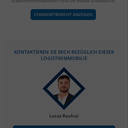
Standortinformationen rund um dieses Grundstück.
STANDORTBERICHT ANZEIGEN
ÖKONOMISCHE DATEN & FAKTEN
KONTAKTIEREN SIE MICH BEZÜGLICH DIESER
LOGISTIKIMMOBILIE
BEVÖLKERUNG
(STAND: 12/2019)
Bevölkerung Gesamt
(Landkreis / Kreisfreie Stadt)
212.914
Bevölkerungsdichte
2
(Landkreis / Kreisfreie Stadt)
118 Einwohner/km
Fläche
2
(Landkreis / Kreisfreie Stadt)
1.808,18 km
Lucas Rauhut
BESCHÄFTIGUNG