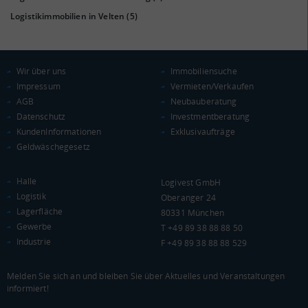
Logistikimmobilien in Velten
(5)
KAUFKRAFT
(STAND: 2018)
Wir über uns
Immobiliensuche
Impressum
Vermieten/Verkaufen
Euro pro Kopf
AGB
Neubauberatung
(Landkreis / Kreisfreie Stadt)
21.315 €
Datenschutz
Investmentberatung
Kaufkraftindex
KundenInformationen
Exklusivaufträge
(Landkreis / Kreisfreie Stadt)
93,08
Geldwäschegesetz
KAUFKRAFT - EURO PRO KOPF
Halle
Logivest GmbH
Logistik
Oberanger 24
Landkreis / Kreisfreie Stadt
22.651 €
Lagerfläche
80331 München
Bundesland
Gewerbe
20.099 €
T +49 89 38 88 88 50
Deutschland
Industrie
F +49 89 38 88 88 529
21.315 €
0 €
20.000 €
40.000 €
Melden Sie sich an und bleiben Sie über Aktuelles und Veranstaltungen
informiert!