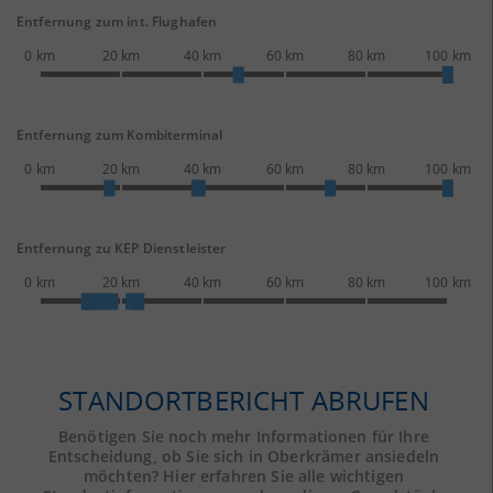
Entfernung zum int. Flughafen
0 km
20 km
40 km
60 km
80 km
100 km
Entfernung zum Kombiterminal
0 km
20 km
40 km
60 km
80 km
100 km
Entfernung zu KEP Dienstleister
0 km
20 km
40 km
60 km
80 km
100 km
STANDORTBERICHT ABRUFEN
Benötigen Sie noch mehr Informationen für Ihre
Entscheidung, ob Sie sich in Oberkrämer ansiedeln
möchten? Hier erfahren Sie alle wichtigen