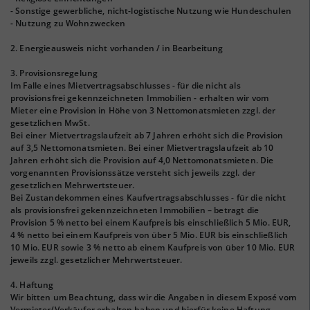
- Sonstige gewerbliche, nicht-logistische Nutzung wie Hundeschulen
- Nutzung zu Wohnzwecken
2. Energieausweis nicht vorhanden / in Bearbeitung
3. Provisionsregelung
Im Falle eines Mietvertragsabschlusses - für die nicht als
provisionsfrei gekennzeichneten Immobilien - erhalten wir vom
Mieter eine Provision in Höhe von 3 Nettomonatsmieten zzgl. der
gesetzlichen MwSt.
Bei einer Mietvertragslaufzeit ab 7 Jahren erhöht sich die Provision
auf 3,5 Nettomonatsmieten. Bei einer Mietvertragslaufzeit ab 10
Jahren erhöht sich die Provision auf 4,0 Nettomonatsmieten. Die
vorgenannten Provisionssätze versteht sich jeweils zzgl. der
gesetzlichen Mehrwertsteuer.
Bei Zustandekommen eines Kaufvertragsabschlusses - für die nicht
als provisionsfrei gekennzeichneten Immobilien – betragt die
Provision 5 % netto bei einem Kaufpreis bis einschließlich 5 Mio. EUR,
4 % netto bei einem Kaufpreis von über 5 Mio. EUR bis einschließlich
10 Mio. EUR sowie 3 % netto ab einem Kaufpreis von über 10 Mio. EUR
jeweils zzgl. gesetzlicher Mehrwertsteuer.
4. Haftung
Wir bitten um Beachtung, dass wir die Angaben in diesem Exposé vom
Vermieter/Verkäufer erhalten haben und hierfür keine Haftung