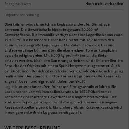
Energieausweis
Noch nicht vorhanden
Objektbeschreibung
Oberkrämer wird sicherlich als Logistikstandort für Sie infrage
kommen. Die Gewerbehalle bietet insgesamt 20.000 m²
Gewerbefläche. Die Immobilie verfügt über eine Lagerfläche von rund
19.500 m². Die besondere Hallenhöhe bietet mit 12,2 Metern den
Raum für extra große Lagerregale. Die Zufahrt sowie die Be- und
Entladevorgänge können über die ebenerdigen Tore unkompliziert
bewerkstelligt werden. Mit 6.000 kg pro m² können die Böden
belastet werden. Nach den Sanierungsarbeiten sind alle betreffenden
Bereiche des Objekts mit einem Sprinklersystem ausgestattet. Auch
ein 24-Stunden-Betrieb ist durch eine vorliegende 24/7-Genehmigung
realisierbar. Der Standort in Oberkrämer ist gut an das Verkehrsnetz
angeschlossen und eignet sich daher perfekt für
Logistikunternehmen. Den frühesten Einzugstermin erfahren Sie
über unseren Logistikimmobilienberater. In 16727 Oberkrämer
können flexibel nutzbare Gewerbehallen angemietet werden. Der
Status als Top-Logistikregion wird stetig durch unsere hauseigene
Research Abteilung geprüft. Ein umfangreicher Kriterienkatalog wird
Ihnen gerne durch die Logivest bereitgestellt.
WEITERE BESCHREIBUNG