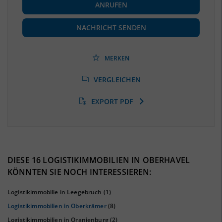
ANRUFEN
Beschäftigte
(Landkreis / Kreisfreie Stadt)
85.879
(Stand: 06/2020)
NACHRICHT SENDEN
Beschäftigtenquote
(Landkreis / Kreisfreie Stadt)
40,34 %
(Stand: 06/2020)
MERKEN
Arbeitslosenquote
(Landkreis / Kreisfreie Stadt)
VERGLEICHEN
6,57 %
(Stand: 01/2020)
EXPORT PDF
BESCHÄFTIGTEN- UND ARBEITSLOSENQUOTE
6.57%
40%
DIESE 16 LOGISTIKIMMOBILIEN IN OBERHAVEL
KÖNNTEN SIE NOCH INTERESSIEREN:
Logistikimmobilie in Leegebruch
(1)
Logistikimmobilien in Oberkrämer
(8)
Logistikimmobilien in Oranienburg
(2)