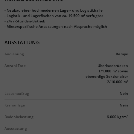
- Neubau einer hochmodernen Lager- und Logistikhalle
- Logistik- und Lagerflächen von ca. 19.500 m² verfügbar
- 24/7-Stunden-Betrieb
- Mieterspezifische Anpassungen nach Absprache möglich
AUSSTATTUNG
Andienung
Rampe
Anzahl Tore
Überladebrücken
1/1.000 m² sowie
ebenerdige Sektionaltor
2/10.000 m²
Lastenaufzug
Nein
Krananlage
Nein
2
Bodenbelastung
6.000 kg/m
Ausstattung