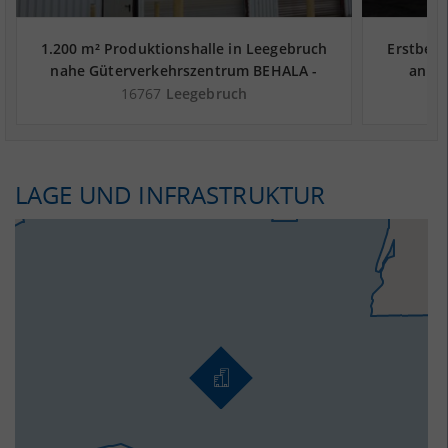
1.200 m² Produktionshalle in Leegebruch
Erstbezu
nahe Güterverkehrszentrum BEHALA -
an de
Landkreis Oberhavel
16767
Leegebruch
LAGE UND INFRASTRUKTUR