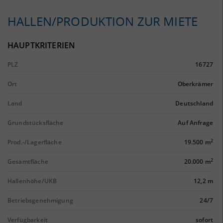
HALLEN/PRODUKTION ZUR MIETE
HAUPTKRITERIEN
PLZ
16727
Ort
Oberkrämer
Land
Deutschland
Grundstücksfläche
Auf Anfrage
2
Prod.-/Lagerfläche
19.500 m
2
Gesamtfläche
20.000 m
Hallenhöhe/UKB
12,2 m
Betriebsgenehmigung
24/7
Verfügbarkeit
sofort