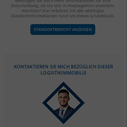
Benötigen Sie noch mehr Informationen für Ihre
Entscheidung, ob Sie sich in Hoppegarten ansiedeln
möchten? Hier erfahren Sie alle wichtigen
Standortinformationen rund um dieses Grundstück.
STANDORTBERICHT ANZEIGEN
ÖKONOMISCHE DATEN & FAKTEN
KONTAKTIEREN SIE MICH BEZÜGLICH DIESER
LOGISTIKIMMOBILIE
BEVÖLKERUNG
(STAND: 12/2019)
Bevölkerung Gesamt
(Landkreis / Kreisfreie Stadt)
195.751
Bevölkerungsdichte
2
(Landkreis / Kreisfreie Stadt)
91 Einwohner/km
Fläche
2
(Landkreis / Kreisfreie Stadt)
2.158,65 km