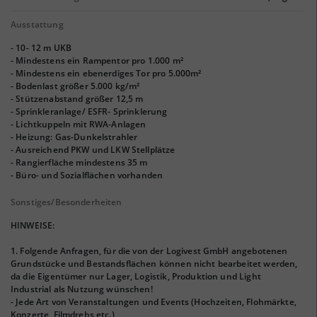
Ausstattung
- 10- 12 m UKB
- Mindestens ein Rampentor pro 1.000 m²
- Mindestens ein ebenerdiges Tor pro 5.000m²
- Bodenlast größer 5.000 kg/m²
- Stützenabstand größer 12,5 m
- Sprinkleranlage/ ESFR- Sprinklerung
- Lichtkuppeln mit RWA-Anlagen
- Heizung: Gas-Dunkelstrahler
- Ausreichend PKW und LKW Stellplätze
- Rangierfläche mindestens 35 m
- Büro- und Sozialflächen vorhanden
Sonstiges/Besonderheiten
HINWEISE:
1. Folgende Anfragen, für die von der Logivest GmbH angebotenen
Grundstücke und Bestandsflächen können nicht bearbeitet werden,
da die Eigentümer nur Lager, Logistik, Produktion und Light
Industrial als Nutzung wünschen!
- Jede Art von Veranstaltungen und Events (Hochzeiten, Flohmärkte,
Konzerte, Filmdrehs etc.)