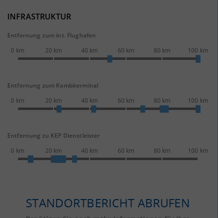
INFRASTRUKTUR
Entfernung zum int. Flughafen
0 km
20 km
40 km
60 km
80 km
100 km
Entfernung zum Kombiterminal
0 km
20 km
40 km
60 km
80 km
100 km
Entfernung zu KEP Dienstleister
0 km
20 km
40 km
60 km
80 km
100 km
STANDORTBERICHT ABRUFEN