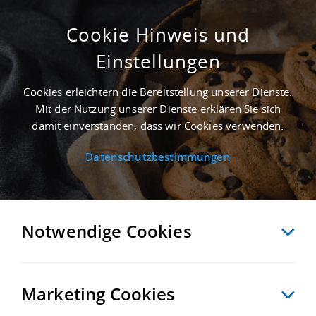
Cookie Hinweis und
Einstellungen
ERSTBEZUG - 4.700 M² GEWERBEHALLE IN
HOPPEGARTEN NAHE
Cookies erleichtern die Bereitstellung unserer Dienste.
GÜTERVERKEHRSZENTRUM GVZ BERLIN OST
Mit der Nutzung unserer Dienste erklären Sie sich
FREIENBRINK - LANDKREIS MÄRKISCH-
damit einverstanden, dass wir Cookies verwenden.
ODERLAND
Datenschutzbestimmungen
Startseite
/
Immobiliensuche
/
Detailansicht
Notwendige Cookies
MERKEN
VERGLEICHEN
EXPORT PDF
ZURÜCK
Marketing Cookies