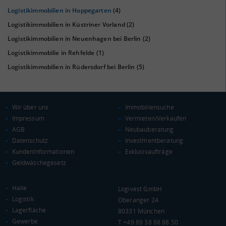
Logistikimmobilien in Hoppegarten
(4)
Logistikimmobilien in Küstriner Vorland
(2)
Logistikimmobilien in Neuenhagen bei Berlin
(2)
Logistikimmobilie in Rehfelde
(1)
Logistikimmobilien in Rüdersdorf bei Berlin
(5)
KAUFKRAFT
(STAND: 2018)
Euro pro Kopf
(Landkreis / Kreisfreie Stadt)
20.684 €
Wir über uns
Immobiliensuche
Impressum
Vermieten/Verkaufen
Kaufkraftindex
AGB
Neubauberatung
(Landkreis / Kreisfreie Stadt)
90,33
Datenschutz
Investmentberatung
KundenInformationen
Exklusivaufträge
KAUFKRAFT - EURO PRO KOPF
Geldwäschegesetz
Landkreis / Kreisfreie Stadt
22.651 €
Bundesland
Halle
Logivest GmbH
20.099 €
Deutschland
Logistik
Oberanger 24
20.684 €
Lagerfläche
80331 München
Gewerbe
T +49 89 38 88 88 50