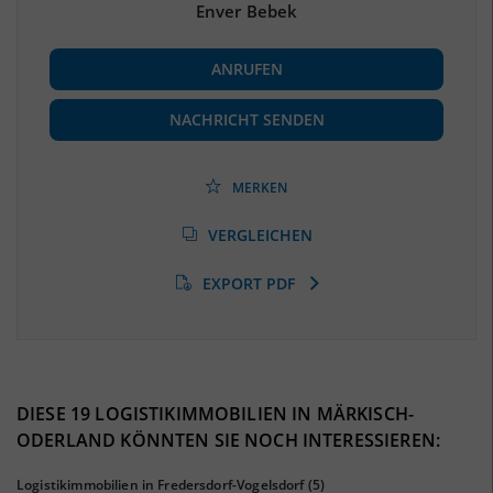
Enver Bebek
BESCHÄFTIGUNG
ANRUFEN
Beschäftigte
(Landkreis / Kreisfreie Stadt)
77.104
(Stand: 06/2020)
NACHRICHT SENDEN
Beschäftigtenquote
(Landkreis / Kreisfreie Stadt)
39,39 %
(Stand: 06/2020)
MERKEN
Arbeitslosenquote
(Landkreis / Kreisfreie Stadt)
VERGLEICHEN
7,29 %
(Stand: 01/2020)
EXPORT PDF
BESCHÄFTIGTEN- UND ARBEITSLOSENQUOTE
7.29%
39%
DIESE 19 LOGISTIKIMMOBILIEN IN MÄRKISCH-
ODERLAND KÖNNTEN SIE NOCH INTERESSIEREN:
Logistikimmobilien in Fredersdorf-Vogelsdorf
(5)