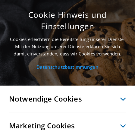
Cookie Hinweis und
Einstellungen
2.600 M² MIETHALLE IN BERLIN AN DER
AUTOBAHN A 100
Cookies erleichtern die Bereitstellung unserer Dienste.
Startseite
/
Immobiliensuche
/
Detailansicht
Mit der Nutzung unserer Dienste erklären Sie sich
damit einverstanden, dass wir Cookies verwenden.
Datenschutzbestimmungen
MERKEN
VERGLEICHEN
EXPORT PDF
ZURÜCK
Notwendige Cookies
Marketing Cookies