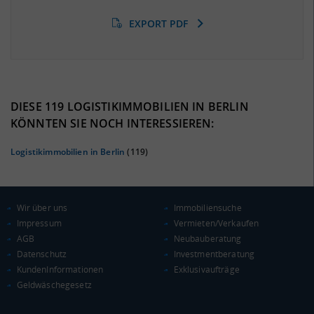
EXPORT PDF
BESCHÄFTIGTEN- UND ARBEITSLOSENQUOTE
0%
DIESE 119 LOGISTIKIMMOBILIEN IN BERLIN
KÖNNTEN SIE NOCH INTERESSIEREN:
Logistikimmobilien in Berlin
(119)
Wir über uns
Immobiliensuche
Impressum
Vermieten/Verkaufen
AGB
Neubauberatung
Datenschutz
Investmentberatung
KAUFKRAFT
KundenInformationen
Exklusivaufträge
Geldwäschegesetz
Euro pro Kopf
(Landkreis / Kreisfreie Stadt)
***