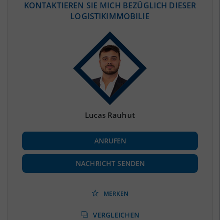
KONTAKTIEREN SIE MICH BEZÜGLICH DIESER
LOGISTIKIMMOBILIE
BEVÖLKERUNG
(STAND: 12/2019)
Bevölkerung Gesamt
(Landkreis / Kreisfreie Stadt)
3.669.491
Bevölkerungsdichte
2
(Landkreis / Kreisfreie Stadt)
4.118 Einwohner/km
Fläche
2
(Landkreis / Kreisfreie Stadt)
891,12 km
Lucas Rauhut
BESCHÄFTIGUNG
ANRUFEN
Beschäftigte
(Landkreis / Kreisfreie Stadt)
***
NACHRICHT SENDEN
Beschäftigtenquote
(Landkreis / Kreisfreie Stadt)
***
MERKEN
Arbeitslosenquote
(Landkreis / Kreisfreie Stadt)
VERGLEICHEN
***