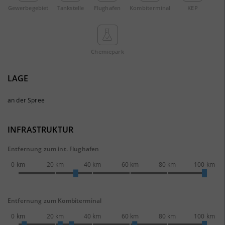
Gewerbe­gebiet
Tankstelle
Flughafen
Kombi­terminal
KEP
Chemie­park
LAGE
an der Spree
INFRASTRUKTUR
Entfernung zum int. Flughafen
0 km
20 km
40 km
60 km
80 km
100 km
Entfernung zum Kombiterminal
0 km
20 km
40 km
60 km
80 km
100 km