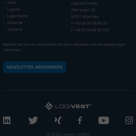
Halle
Logivest GmbH
Kaufkraftindex
Logistik
Oberanger 24
(Landkreis / Kreisfreie Stadt)
***
Lagerfläche
80331 München
Gewerbe
T +49 89 38 88 88 50
KAUFKRAFT - EURO PRO KOPF
Industrie
F +49 89 38 88 88 529
Landkreis / Kreisfreie Stadt
22.651 €
Bundesland
Melden Sie sich an und bleiben Sie über Aktuelles und Veranstaltungen
Deutschland
informiert!
NEWSLETTER ABONNIEREN
0 €
20.000 €
40.000 €
WIRTSCHAFTSKRAFT
BRUTTOINLANDSPRODUKT
(LANDKREIS / KREISFREIE STADT)
Gesamt
BIP je Erwerbstätigen
BIP je Einwohner
***
***
***
© 2026 Logivest GmbH