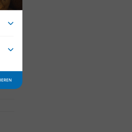
00 m²;
ro
IEREN