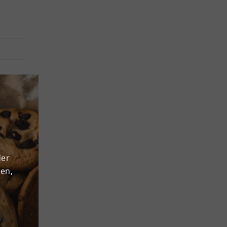
 eine
e - und
h im
erecht
der
ür Ihre
den,