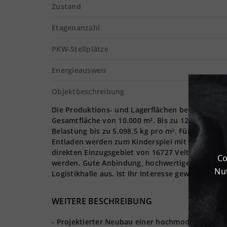
Zustand
Etagenanzahl
PKW-Stellplätze
Energieausweis
Objektbeschreibung
Die Produktions- und Lagerflächen belaufen sich
Gesamtfläche von 10.000 m². Bis zu 12,2 Meter h
Belastung bis zu 5.098,5 kg pro m². Für adäquate
Entladen werden zum Kinderspiel mit dem vorh
direkten Einzugsgebiet von 16727 Velten. Velte
Co
werden. Gute Anbindung, hochwertige Infrastrukt
Nut
Logistikhalle aus. Ist Ihr Interesse geweckt? Da
WEITERE BESCHREIBUNG
- Projektierter Neubau einer hochmodernen Lage