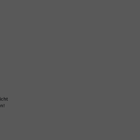
icht
en!