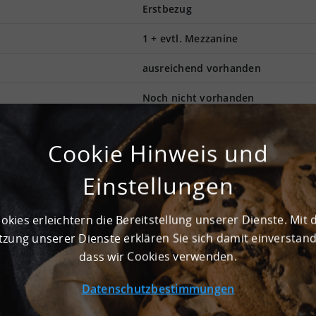
Erstbezug
1 + evtl. Mezzanine
ausreichend vorhanden
Noch nicht vorhanden
Cookie Hinweis und
 auf 10.000 m². Insgesamt verfügt die Gewerbehalle über eine
ohe Maschinerie findet in der Halle Platz. Der Boden ermöglicht
Einstellungen
n Brandschutz sorgt eine bereits installierte Sprinkleranlage. B
andenen Andienungssystem. Die Gewerbeimmobilie befindet sic
n kann als dynamischer Logistikstandort ihren Anforderungen g
okies erleichtern die Bereitstellung unserer Dienste. Mit 
ur, starkes Image – all das macht einen attraktiven Standort f
zung unserer Dienste erklären Sie sich damit einverstan
nn kontaktieren Sie uns gerne für weitere Informationen.
dass wir Cookies verwenden.
Datenschutzbestimmungen
r- und Logistikhalle