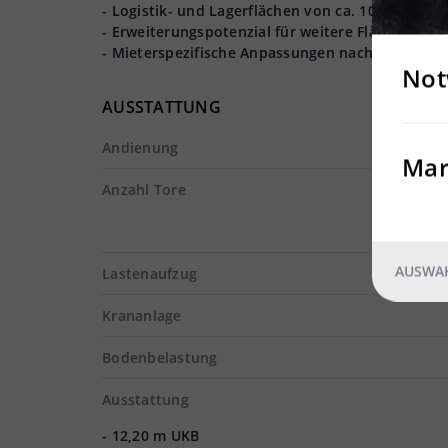
- Logistik- und Lagerflächen von ca. 10.000 m² re
- Erweiterungspotenzial für weitere Flächen ist
- Mieterspezifische Anpassungen nach Absprach
Not
AUSSTATTUNG
Andienung
Mar
Anzahl Tore
AUSWAH
Lastenaufzug
Krananlage
Bodenbelastung
Ausstattung
- 12,20 m UKB