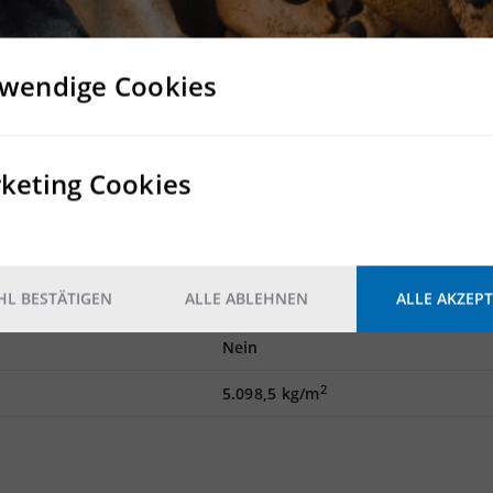
alisierbar
 vorhanden
e möglich
wendige Cookies
Rampe
keting Cookies
Mindestens ein Rampentor pro 1.0
Mindestens ein ebenerdiges Tor p
5.000m²
L BESTÄTIGEN
ALLE ABLEHNEN
ALLE AKZEPT
Nein
Nein
2
5.098,5 kg/m