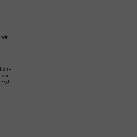
 wir
lien –
s von
zzgl.