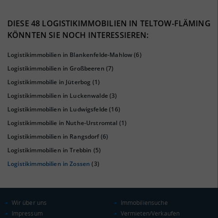
42%
DIESE 48 LOGISTIKIMMOBILIEN IN TELTOW-FLÄMING
KÖNNTEN SIE NOCH INTERESSIEREN:
Logistikimmobilien in Blankenfelde-Mahlow
(6)
Logistikimmobilien in Großbeeren
(7)
Logistikimmobilie in Jüterbog
(1)
Logistikimmobilien in Luckenwalde
(3)
Logistikimmobilien in Ludwigsfelde
(16)
Logistikimmobilie in Nuthe-Urstromtal
(1)
KAUFKRAFT
(STAND: 2018)
Logistikimmobilien in Rangsdorf
(6)
Euro pro Kopf
Logistikimmobilien in Trebbin
(5)
(Landkreis / Kreisfreie Stadt)
20.241 €
Logistikimmobilien in Zossen
(3)
Kaufkraftindex
(Landkreis / Kreisfreie Stadt)
88,39
Wir über uns
Immobiliensuche
KAUFKRAFT - EURO PRO KOPF
Impressum
Vermieten/Verkaufen