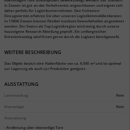
ebenerdigen Tore unkompliziert bewerkstelligt werden. Der Standort
in Zossen ist gut an das Verkehrsnetz angeschlossen und eignet sich
daher perfekt für Logistikunternehmen. Den frühesten
Einzugstermin erfahren Sie über unseren Logistikimmobilienberater.
In 15806 Zossen können flexibel nutzbare Gewerbehallen angemietet
werden. Der Status als Top-Logistikregion wird stetig durch unsere
hauseigene Research Abteilung geprüft. Ein umfangreicher
Kriterienkatalog wird Ihnen gerne durch die Logivest bereitgestellt.
WEITERE BESCHREIBUNG
Das Objekt besitzt eine Hallenfläche von ca. 6.500 m² und ist optimal
zur Lagerung als auch zur Produktion geeignet.
AUSSTATTUNG
Lastenaufzug
Nein
Krananlage
Nein
Ausstattung
- Andienung über ebenerdige Tore