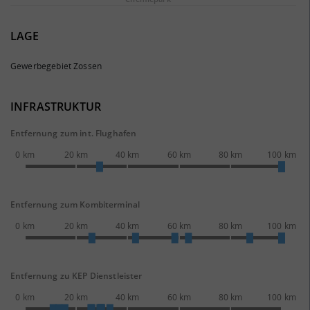
LAGE
Gewerbegebiet Zossen
INFRASTRUKTUR
Entfernung zum int. Flughafen
0 km
20 km
40 km
60 km
80 km
100 km
Entfernung zum Kombiterminal
0 km
20 km
40 km
60 km
80 km
100 km
Entfernung zu KEP Dienstleister
0 km
20 km
40 km
60 km
80 km
100 km