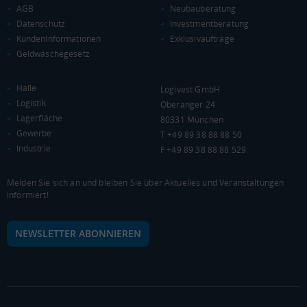
AGB
Neubauberatung
Landkreis / Kreisfreie Stadt
22.651 €
Datenschutz
Investmentberatung
Bundesland
20.099 €
KundenInformationen
Exklusivaufträge
Deutschland
Geldwäschegesetz
20.241 €
0 €
20.000 €
40.000 €
Halle
Logivest GmbH
Logistik
Oberanger 24
Lagerfläche
WIRTSCHAFTSKRAFT
80331 München
(STAND: 2018)
Gewerbe
T +49 89 38 88 88 50
Industrie
BRUTTOINLANDSPRODUKT
F +49 89 38 88 88 529
(LANDKREIS / KREISFREIE STADT)
Melden Sie sich an und bleiben Sie über Aktuelles und Veranstaltungen
informiert!
Gesamt
BIP je Erwerbstätigen
BIP je Einwohner
5.966.851 Tsd. €
74.621 €
35.603 €
NEWSLETTER ABONNIEREN
BRUTTOWERTSCHÖPFUNG
(LANDKREIS / KREISFREIE STADT)
Gesamt
Produzierendes Gewerbe
Handel und Verke