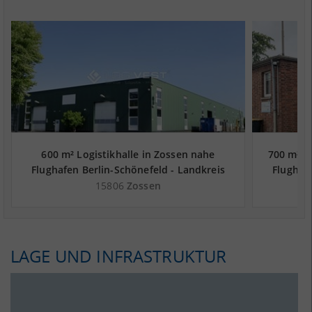
600 m² Logistikhalle in Zossen nahe
700 m² G
Flughafen Berlin-Schönefeld - Landkreis
Flughaf
Teltow-Fläming
15806
Zossen
LAGE UND INFRASTRUKTUR