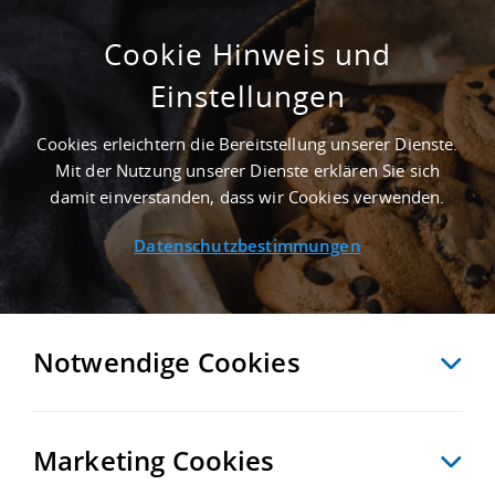
Cookie Hinweis und
Einstellungen
6.500 M² LAGERFLÄCHE IN ZOSSEN NAHE
FLUGHAFEN BERLIN-SCHÖNEFELD -
Cookies erleichtern die Bereitstellung unserer Dienste.
LANDKREIS TELTOW-FLÄMING
Mit der Nutzung unserer Dienste erklären Sie sich
Startseite
/
Immobiliensuche
/
Detailansicht
damit einverstanden, dass wir Cookies verwenden.
Datenschutzbestimmungen
MERKEN
VERGLEICHEN
EXPORT PDF
ZURÜCK
Notwendige Cookies
Marketing Cookies