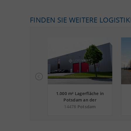
FINDEN SIE WEITERE LOGISTI
² Industriehalle
1.000 m² Lagerfläche in
igsfelde an der
Potsdam an der
bahn A 10 -
Autobahn A 115
Ludwigsfelde
14478
Potsdam
reis Teltow-
Fläming