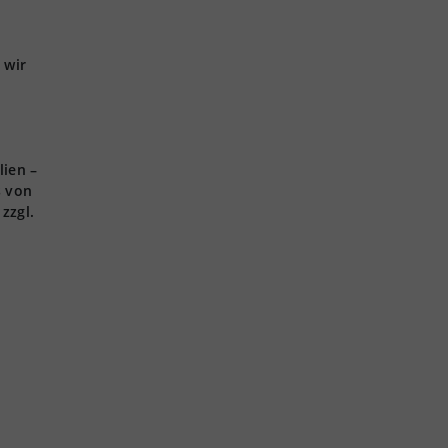
 wir
lien –
s von
zzgl.