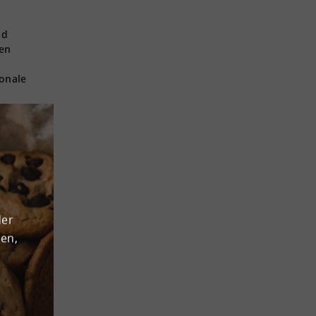
nd
sen
ionale
der
den,