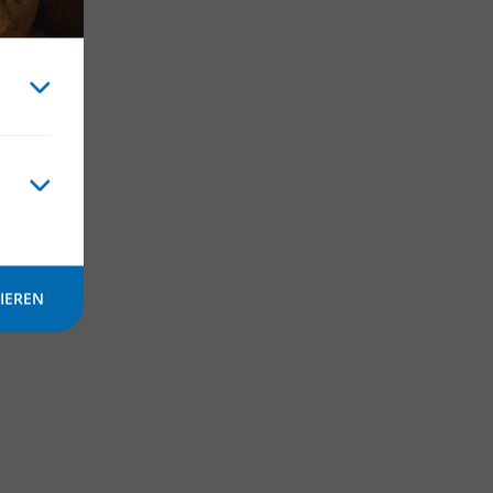
icht
IEREN
en!