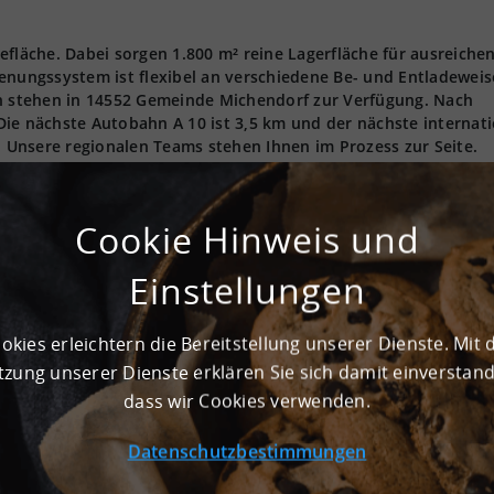
efläche. Dabei sorgen 1.800 m² reine Lagerfläche für ausreiche
enungssystem ist flexibel an verschiedene Be- und Entladewei
en stehen in 14552 Gemeinde Michendorf zur Verfügung. Nach
ie nächste Autobahn A 10 ist 3,5 km und der nächste internat
t. Unsere regionalen Teams stehen Ihnen im Prozess zur Seite.
Cookie Hinweis und
 m² und ist für Lagerung und Produktion geeignet.
Einstellungen
okies erleichtern die Bereitstellung unserer Dienste. Mit 
zung unserer Dienste erklären Sie sich damit einverstan
dass wir Cookies verwenden.
Rampe
Rampentore
Datenschutzbestimmungen