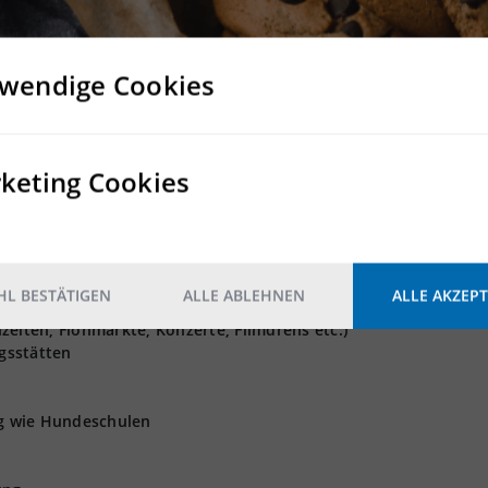
Nein
Nein
wendige Cookies
keting Cookies
t GmbH angebotenen Grundstücke und Bestandsflächen können n
L BESTÄTIGEN
ALLE ABLEHNEN
ALLE AKZEPT
 Logistik, Produktion und Light Industrial als Nutzung wünsch
zeiten, Flohmärkte, Konzerte, Filmdrehs etc.)
gsstätten
ng wie Hundeschulen