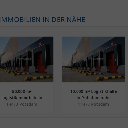
KIMMOBILIEN IN DER NÄHE
50.000 m²
10.000 m² Logistikhalle
Logistikimmobilie in
in Potsdam nahe
Potsdam nahe
Güterverkehrszentrum
14473
Potsdam
14473
Potsdam
Güterverkehrszentrum
GVZ Berlin Süd
GVZ Berlin Süd
Grossbeeren
Grossbeeren