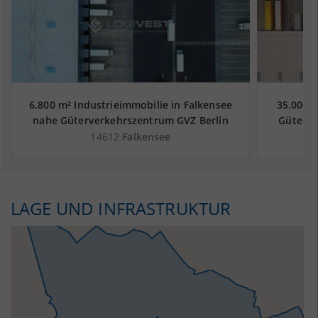
6.800 m² Industrieimmobilie in Falkensee
35.000 m
nahe Güterverkehrszentrum GVZ Berlin
Güterve
West Wustermark - Landkreis Havelland
Wuste
14612
Falkensee
LAGE UND INFRASTRUKTUR