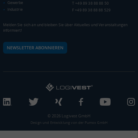
Gewerbe
T +49 89 38 88 88 50
20.533 €
Industrie
F +49 89 38 88 88 529
0 €
20.000 €
40.000 €
Melden Sie sich an und bleiben Sie über Aktuelles und Veranstaltungen
informiert!
WIRTSCHAFTSKRAFT
(STAND: 2018)
BRUTTOINLANDSPRODUKT
NEWSLETTER ABONNIEREN
(LANDKREIS / KREISFREIE STADT)
Gesamt
BIP je Erwerbstätigen
BIP je Einwohner
3.385.385 Tsd. €
57.412 €
20.987 €
BRUTTOWERTSCHÖPFUNG
(LANDKREIS / KREISFREIE STADT)
Gesamt
Produzierendes Gewerbe
Handel und Verke
© 2026 Logivest GmbH
Design und Entwicklung von der Pumox GmbH
3.049.253 Tsd. €
555.108 Tsd. €
708.587 Tsd. €