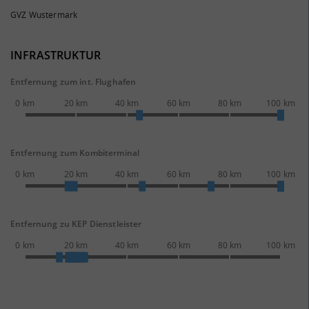
GVZ Wustermark
INFRASTRUKTUR
Entfernung zum int. Flughafen
0 km
20 km
40 km
60 km
80 km
100 km
Entfernung zum Kombiterminal
0 km
20 km
40 km
60 km
80 km
100 km
Entfernung zu KEP Dienstleister
0 km
20 km
40 km
60 km
80 km
100 km