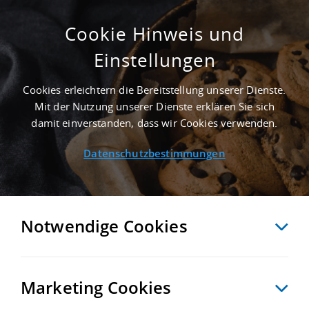
Cookie Hinweis und
Einstellungen
2.200 M² INDUSTRIEIMMOBILIE IN
FALKENSEE NAHE
Cookies erleichtern die Bereitstellung unserer Dienste.
GÜTERVERKEHRSZENTRUM GVZ BERLIN
Mit der Nutzung unserer Dienste erklären Sie sich
WEST WUSTERMARK - LANDKREIS
damit einverstanden, dass wir Cookies verwenden.
HAVELLAND
Datenschutzbestimmungen
Startseite
/
Immobiliensuche
/
Detailansicht
Notwendige Cookies
MERKEN
VERGLEICHEN
EXPORT PDF
ZURÜCK
Marketing Cookies