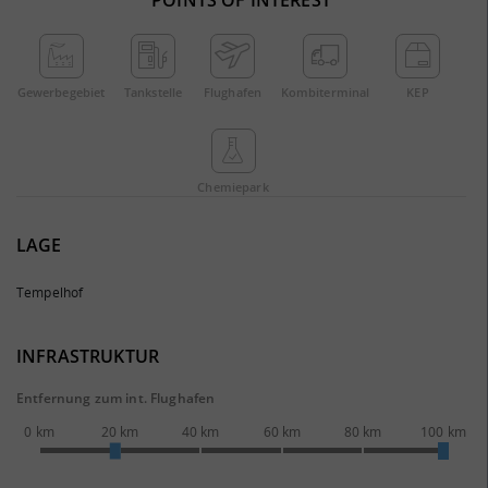
POINTS OF INTEREST
Gewerbe­gebiet
Tankstelle
Flughafen
Kombi­terminal
KEP
Chemie­park
LAGE
Tempelhof
INFRASTRUKTUR
Entfernung zum int. Flughafen
0 km
20 km
40 km
60 km
80 km
100 km