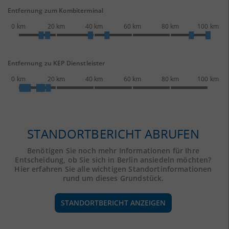
Entfernung zum Kombiterminal
0 km
20 km
40 km
60 km
80 km
100 km
Entfernung zu KEP Dienstleister
0 km
20 km
40 km
60 km
80 km
100 km
STANDORTBERICHT ABRUFEN
Benötigen Sie noch mehr Informationen für Ihre
Entscheidung, ob Sie sich in Berlin ansiedeln möchten?
Hier erfahren Sie alle wichtigen Standortinformationen
rund um dieses Grundstück.
STANDORTBERICHT ANZEIGEN