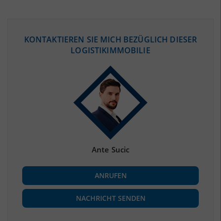
ÖKONOMISCHE DATEN & FAKTEN
KONTAKTIEREN SIE MICH BEZÜGLICH DIESER
LOGISTIKIMMOBILIE
BEVÖLKERUNG
(STAND: 12/2019)
Bevölkerung Gesamt
(Landkreis / Kreisfreie Stadt)
3.669.491
Bevölkerungsdichte
2
(Landkreis / Kreisfreie Stadt)
4.118 Einwohner/km
Fläche
2
(Landkreis / Kreisfreie Stadt)
891,12 km
Ante Sucic
BESCHÄFTIGUNG
ANRUFEN
Beschäftigte
(Landkreis / Kreisfreie Stadt)
***
NACHRICHT SENDEN
Beschäftigtenquote