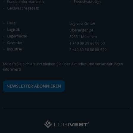
KundenInformationen
Exklusivaufträge
Geldwäschegesetz
Euro pro Kopf
(Landkreis / Kreisfreie Stadt)
***
Halle
Logivest GmbH
Kaufkraftindex
Logistik
Oberanger 24
(Landkreis / Kreisfreie Stadt)
***
Lagerfläche
80331 München
Gewerbe
T +49 89 38 88 88 50
KAUFKRAFT - EURO PRO KOPF
Industrie
F +49 89 38 88 88 529
Landkreis / Kreisfreie Stadt
22.651 €
Bundesland
Melden Sie sich an und bleiben Sie über Aktuelles und Veranstaltungen
Deutschland
informiert!
NEWSLETTER ABONNIEREN
0 €
20.000 €
40.000 €
WIRTSCHAFTSKRAFT
BRUTTOINLANDSPRODUKT
(LANDKREIS / KREISFREIE STADT)