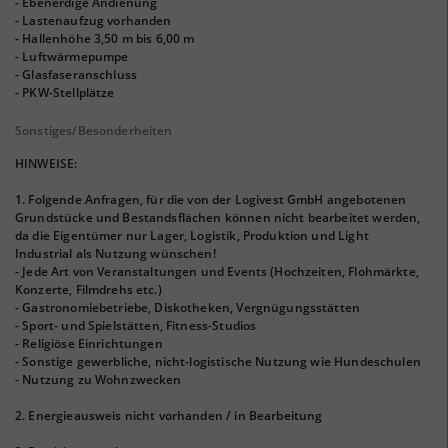
- Ebenerdige Andienung
- Lastenaufzug vorhanden
- Hallenhöhe 3,50 m bis 6,00 m
- Luftwärmepumpe
- Glasfaseranschluss
- PKW-Stellplätze
Sonstiges/Besonderheiten
HINWEISE:
1. Folgende Anfragen, für die von der Logivest GmbH angebotenen
Grundstücke und Bestandsflächen können nicht bearbeitet werden,
da die Eigentümer nur Lager, Logistik, Produktion und Light
Industrial als Nutzung wünschen!
- Jede Art von Veranstaltungen und Events (Hochzeiten, Flohmärkte,
Konzerte, Filmdrehs etc.)
- Gastronomiebetriebe, Diskotheken, Vergnügungsstätten
- Sport- und Spielstätten, Fitness-Studios
- Religiöse Einrichtungen
- Sonstige gewerbliche, nicht-logistische Nutzung wie Hundeschulen
- Nutzung zu Wohnzwecken
2. Energieausweis nicht vorhanden / in Bearbeitung