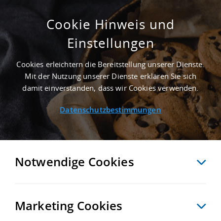
Cookie Hinweis und
Einstellungen
ERSTBEZUG - 2.200 M² GEWERBEIMMOBILIE
IN BERLIN AN DER AUTOBAHN A 100
Cookies erleichtern die Bereitstellung unserer Dienste.
Startseite
/
Immobiliensuche
/
Detailansicht
Mit der Nutzung unserer Dienste erklären Sie sich
damit einverstanden, dass wir Cookies verwenden.
Datenschutzbestimmungen
MERKEN
VERGLEICHEN
EXPORT PDF
ZURÜCK
Notwendige Cookies
Marketing Cookies