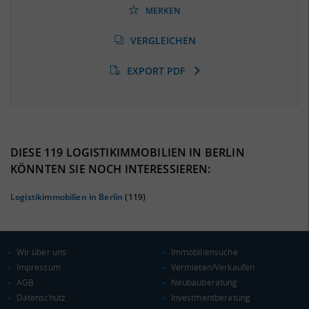
(Landkreis / Kreisfreie Stadt)
***
MERKEN
Arbeitslosenquote
(Landkreis / Kreisfreie Stadt)
VERGLEICHEN
***
EXPORT PDF
BESCHÄFTIGTEN- UND ARBEITSLOSENQUOTE
0%
DIESE 119 LOGISTIKIMMOBILIEN IN BERLIN
KÖNNTEN SIE NOCH INTERESSIEREN:
Logistikimmobilien in Berlin
(119)
Wir über uns
Immobiliensuche
Impressum
Vermieten/Verkaufen
AGB
Neubauberatung
Datenschutz
Investmentberatung
KAUFKRAFT