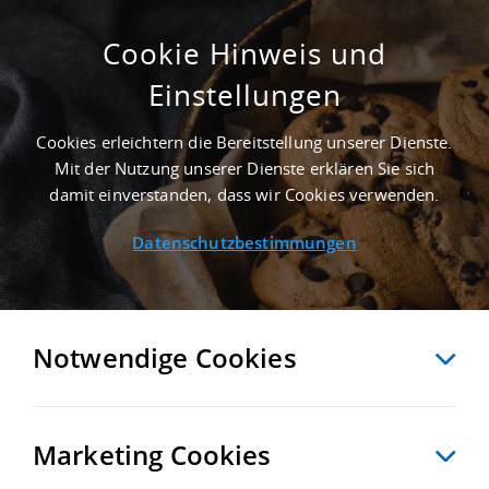
Cookie Hinweis und
Einstellungen
6.575 M² PRODUKTIONSHALLE IN BERLIN
NAHE FLUGHAFEN BERLIN-SCHÖNEFELD
Cookies erleichtern die Bereitstellung unserer Dienste.
Startseite
/
Immobiliensuche
/
Detailansicht
Mit der Nutzung unserer Dienste erklären Sie sich
damit einverstanden, dass wir Cookies verwenden.
Datenschutzbestimmungen
MERKEN
VERGLEICHEN
EXPORT PDF
ZURÜCK
Notwendige Cookies
Marketing Cookies