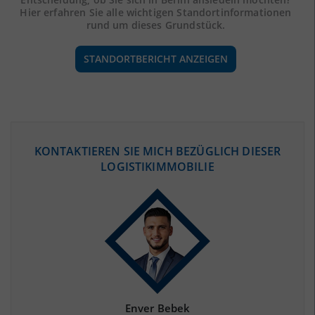
Hier erfahren Sie alle wichtigen Standortinformationen
rund um dieses Grundstück.
STANDORTBERICHT ANZEIGEN
ÖKONOMISCHE DATEN & FAKTEN
KONTAKTIEREN SIE MICH BEZÜGLICH DIESER
LOGISTIKIMMOBILIE
BEVÖLKERUNG
(STAND: 12/2019)
Bevölkerung Gesamt
(Landkreis / Kreisfreie Stadt)
3.669.491
Bevölkerungsdichte
2
(Landkreis / Kreisfreie Stadt)
4.118 Einwohner/km
Fläche
2
(Landkreis / Kreisfreie Stadt)
891,12 km
Enver Bebek