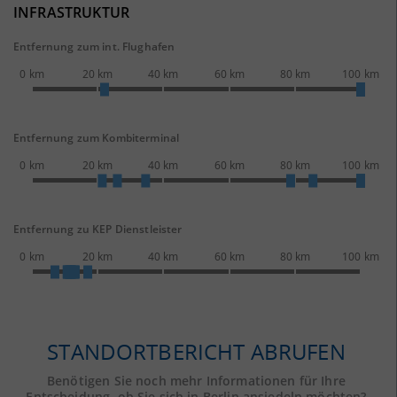
INFRASTRUKTUR
Entfernung zum int. Flughafen
0 km
20 km
40 km
60 km
80 km
100 km
Entfernung zum Kombiterminal
0 km
20 km
40 km
60 km
80 km
100 km
Entfernung zu KEP Dienstleister
0 km
20 km
40 km
60 km
80 km
100 km
STANDORTBERICHT ABRUFEN
Benötigen Sie noch mehr Informationen für Ihre
Entscheidung, ob Sie sich in Berlin ansiedeln möchten?