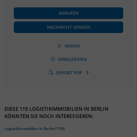
BESCHÄFTIGUNG
ANRUFEN
Beschäftigte
(Landkreis / Kreisfreie Stadt)
***
NACHRICHT SENDEN
Beschäftigtenquote
(Landkreis / Kreisfreie Stadt)
***
MERKEN
Arbeitslosenquote
(Landkreis / Kreisfreie Stadt)
VERGLEICHEN
***
EXPORT PDF
BESCHÄFTIGTEN- UND ARBEITSLOSENQUOTE
0%
DIESE 119 LOGISTIKIMMOBILIEN IN BERLIN
KÖNNTEN SIE NOCH INTERESSIEREN:
Logistikimmobilien in Berlin
(119)