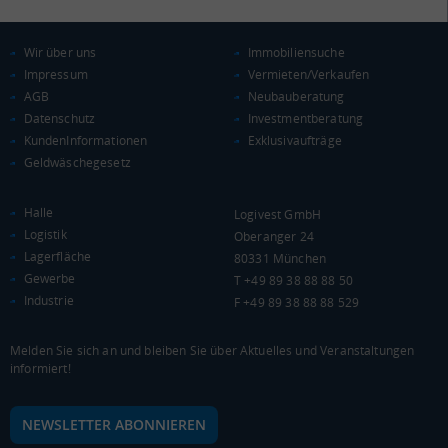
Wir über uns
Immobiliensuche
Impressum
Vermieten/Verkaufen
AGB
Neubauberatung
Datenschutz
Investmentberatung
KAUFKRAFT
KundenInformationen
Exklusivaufträge
Geldwäschegesetz
Euro pro Kopf
(Landkreis / Kreisfreie Stadt)
***
Halle
Logivest GmbH
Kaufkraftindex
Logistik
Oberanger 24
(Landkreis / Kreisfreie Stadt)
***
Lagerfläche
80331 München
Gewerbe
T +49 89 38 88 88 50
KAUFKRAFT - EURO PRO KOPF
Industrie
F +49 89 38 88 88 529
Landkreis / Kreisfreie Stadt
22.651 €
Bundesland
Melden Sie sich an und bleiben Sie über Aktuelles und Veranstaltungen
Deutschland
informiert!
NEWSLETTER ABONNIEREN
0 €
20.000 €
40.000 €