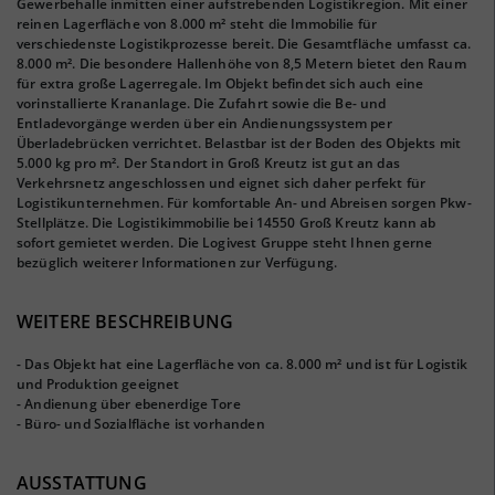
Gewerbehalle inmitten einer aufstrebenden Logistikregion. Mit einer
reinen Lagerfläche von 8.000 m² steht die Immobilie für
verschiedenste Logistikprozesse bereit. Die Gesamtfläche umfasst ca.
8.000 m². Die besondere Hallenhöhe von 8,5 Metern bietet den Raum
für extra große Lagerregale. Im Objekt befindet sich auch eine
vorinstallierte Krananlage. Die Zufahrt sowie die Be- und
Entladevorgänge werden über ein Andienungssystem per
Überladebrücken verrichtet. Belastbar ist der Boden des Objekts mit
5.000 kg pro m². Der Standort in Groß Kreutz ist gut an das
Verkehrsnetz angeschlossen und eignet sich daher perfekt für
Logistikunternehmen. Für komfortable An- und Abreisen sorgen Pkw-
Stellplätze. Die Logistikimmobilie bei 14550 Groß Kreutz kann ab
sofort gemietet werden. Die Logivest Gruppe steht Ihnen gerne
bezüglich weiterer Informationen zur Verfügung.
WEITERE BESCHREIBUNG
- Das Objekt hat eine Lagerfläche von ca. 8.000 m² und ist für Logistik
und Produktion geeignet
- Andienung über ebenerdige Tore
- Büro- und Sozialfläche ist vorhanden
AUSSTATTUNG