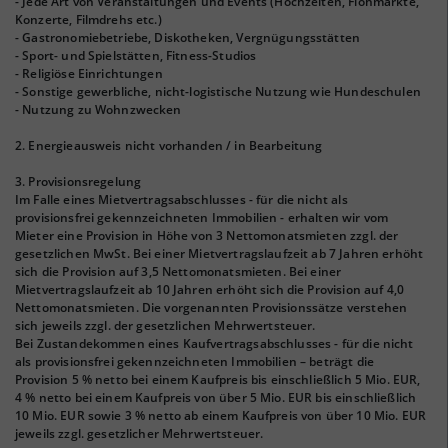
- Jede Art von Veranstaltungen und Events (Hochzeiten, Flohmärkte,
Konzerte, Filmdrehs etc.)
- Gastronomiebetriebe, Diskotheken, Vergnügungsstätten
- Sport- und Spielstätten, Fitness-Studios
- Religiöse Einrichtungen
- Sonstige gewerbliche, nicht-logistische Nutzung wie Hundeschulen
- Nutzung zu Wohnzwecken
2. Energieausweis nicht vorhanden / in Bearbeitung
3. Provisionsregelung
Im Falle eines Mietvertragsabschlusses - für die nicht als
provisionsfrei gekennzeichneten Immobilien - erhalten wir vom
Mieter eine Provision in Höhe von 3 Nettomonatsmieten zzgl. der
gesetzlichen MwSt. Bei einer Mietvertragslaufzeit ab 7 Jahren erhöht
sich die Provision auf 3,5 Nettomonatsmieten. Bei einer
Mietvertragslaufzeit ab 10 Jahren erhöht sich die Provision auf 4,0
Nettomonatsmieten. Die vorgenannten Provisionssätze verstehen
sich jeweils zzgl. der gesetzlichen Mehrwertsteuer.
Bei Zustandekommen eines Kaufvertragsabschlusses - für die nicht
als provisionsfrei gekennzeichneten Immobilien – beträgt die
Provision 5 % netto bei einem Kaufpreis bis einschließlich 5 Mio. EUR,
4 % netto bei einem Kaufpreis von über 5 Mio. EUR bis einschließlich
10 Mio. EUR sowie 3 % netto ab einem Kaufpreis von über 10 Mio. EUR
jeweils zzgl. gesetzlicher Mehrwertsteuer.