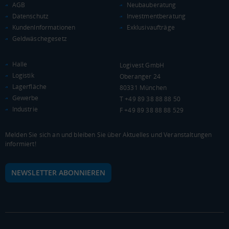
0 €
AGB
20.000 €
40.000 €
Neubauberatung
Datenschutz
Investmentberatung
KundenInformationen
Exklusivaufträge
WIRTSCHAFTSKRAFT
(STAND: 2018)
Geldwäschegesetz
BRUTTOINLANDSPRODUKT
Halle
(LANDKREIS / KREISFREIE STADT)
Logivest GmbH
Logistik
Oberanger 24
Lagerfläche
80331 München
Gesamt
BIP je Erwerbstätigen
BIP je Einwohner
Gewerbe
T +49 89 38 88 88 50
5.416.202 Tsd. €
60.836 €
25.317 €
Industrie
F +49 89 38 88 88 529
BRUTTOWERTSCHÖPFUNG
Melden Sie sich an und bleiben Sie über Aktuelles und Veranstaltungen
informiert!
(LANDKREIS / KREISFREIE STADT)
Gesamt
Produzierendes Gewerbe
Handel und Verke
NEWSLETTER ABONNIEREN
4.878.431 Tsd. €
547.637 Tsd. €
1.260.174 Tsd. €
BRUTTOWERTSCHÖPFUNG (DURCHSCHNITT)