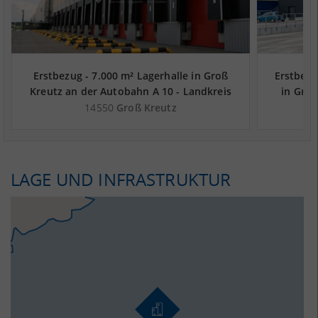
Erstbezug - 7.000 m² Lagerhalle in Groß
Erstbezu
Kreutz an der Autobahn A 10 - Landkreis
in Groß
Potsdam-Mittelmark
Lan
14550
Groß Kreutz
LAGE UND INFRASTRUKTUR