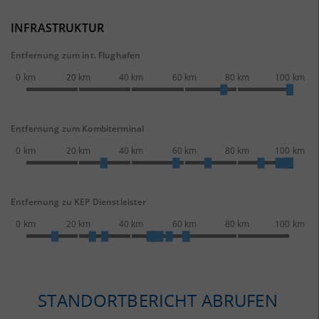
INFRASTRUKTUR
Entfernung zum int. Flughafen
0 km
20 km
40 km
60 km
80 km
100 km
Entfernung zum Kombiterminal
0 km
20 km
40 km
60 km
80 km
100 km
Entfernung zu KEP Dienstleister
0 km
20 km
40 km
60 km
80 km
100 km
STANDORTBERICHT ABRUFEN