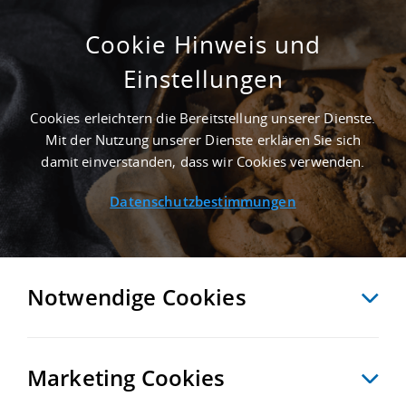
Cookie Hinweis und
Einstellungen
8.000 M² PRODUKTIONSHALLE IN GROSS K
REUTZ AN DER AUTOBAHN A 10 - L
Cookies erleichtern die Bereitstellung unserer Dienste.
ANDKREIS POTSDAM-MITTELMARK
Mit der Nutzung unserer Dienste erklären Sie sich
Startseite
/
Immobiliensuche
/
Detailansicht
damit einverstanden, dass wir Cookies verwenden.
Datenschutzbestimmungen
MERKEN
VERGLEICHEN
EXPORT PDF
ZURÜCK
Notwendige Cookies
Marketing Cookies