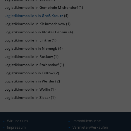
Logistikimmobilie in Gemeinde Michendorf
(1)
Logistikimmobilien in Groß Kreutz
(4)
Logistikimmobilie in Kleinmachnow
(1)
Logistikimmobilien in Kloster Lehnin
(4)
Logistikimmobilie in Linthe
(1)
KAUFKRAFT
(STAND: 2018)
Logistikimmobilien in Niemegk
(4)
Euro pro Kopf
Logistikimmobilie in Roskow
(1)
(Landkreis / Kreisfreie Stadt)
23.093 €
Logistikimmobilie in Stahnsdorf
(1)
Kaufkraftindex
Logistikimmobilien in Teltow
(2)
(Landkreis / Kreisfreie Stadt)
100,85
Logistikimmobilien in Werder
(2)
Logistikimmobilie in Wollin
(1)
KAUFKRAFT - EURO PRO KOPF
Logistikimmobilie in Ziesar
(1)
Landkreis / Kreisfreie Stadt
22.651 €
Bundesland
20.099 €
Deutschland
Wir über uns
Immobiliensuche
23.093 €
Impressum
Vermieten/Verkaufen