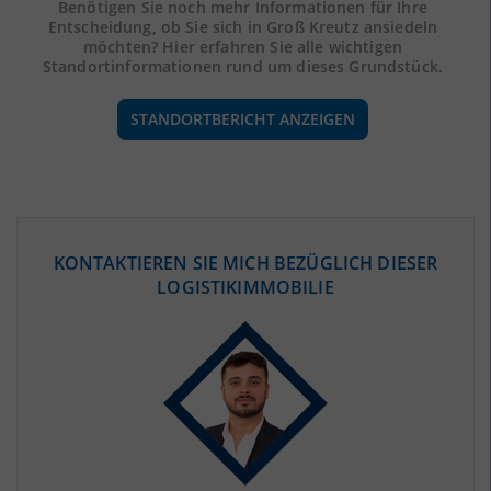
Benötigen Sie noch mehr Informationen für Ihre
Entscheidung, ob Sie sich in Groß Kreutz ansiedeln
möchten? Hier erfahren Sie alle wichtigen
Standortinformationen rund um dieses Grundstück.
STANDORTBERICHT ANZEIGEN
ÖKONOMISCHE DATEN & FAKTEN
KONTAKTIEREN SIE MICH BEZÜGLICH DIESER
LOGISTIKIMMOBILIE
BEVÖLKERUNG
(STAND: 12/2019)
Bevölkerung Gesamt
(Landkreis / Kreisfreie Stadt)
216.566
Bevölkerungsdichte
2
(Landkreis / Kreisfreie Stadt)
84 Einwohner/km
Fläche
2
(Landkreis / Kreisfreie Stadt)
2.592,02 km