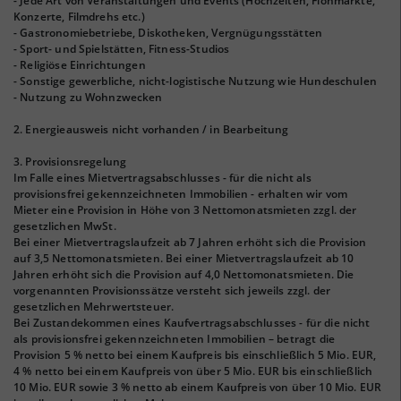
- Jede Art von Veranstaltungen und Events (Hochzeiten, Flohmärkte,
Konzerte, Filmdrehs etc.)
- Gastronomiebetriebe, Diskotheken, Vergnügungsstätten
- Sport- und Spielstätten, Fitness-Studios
- Religiöse Einrichtungen
- Sonstige gewerbliche, nicht-logistische Nutzung wie Hundeschulen
- Nutzung zu Wohnzwecken
2. Energieausweis nicht vorhanden / in Bearbeitung
3. Provisionsregelung
Im Falle eines Mietvertragsabschlusses - für die nicht als
provisionsfrei gekennzeichneten Immobilien - erhalten wir vom
Mieter eine Provision in Höhe von 3 Nettomonatsmieten zzgl. der
gesetzlichen MwSt.
Bei einer Mietvertragslaufzeit ab 7 Jahren erhöht sich die Provision
auf 3,5 Nettomonatsmieten. Bei einer Mietvertragslaufzeit ab 10
Jahren erhöht sich die Provision auf 4,0 Nettomonatsmieten. Die
vorgenannten Provisionssätze versteht sich jeweils zzgl. der
gesetzlichen Mehrwertsteuer.
Bei Zustandekommen eines Kaufvertragsabschlusses - für die nicht
als provisionsfrei gekennzeichneten Immobilien – betragt die
Provision 5 % netto bei einem Kaufpreis bis einschließlich 5 Mio. EUR,
4 % netto bei einem Kaufpreis von über 5 Mio. EUR bis einschließlich
10 Mio. EUR sowie 3 % netto ab einem Kaufpreis von über 10 Mio. EUR