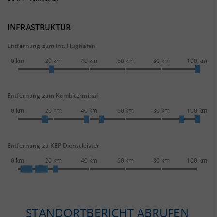
INFRASTRUKTUR
Entfernung zum int. Flughafen
0 km
20 km
40 km
60 km
80 km
100 km
Entfernung zum Kombiterminal
0 km
20 km
40 km
60 km
80 km
100 km
Entfernung zu KEP Dienstleister
0 km
20 km
40 km
60 km
80 km
100 km
STANDORTBERICHT ABRUFEN