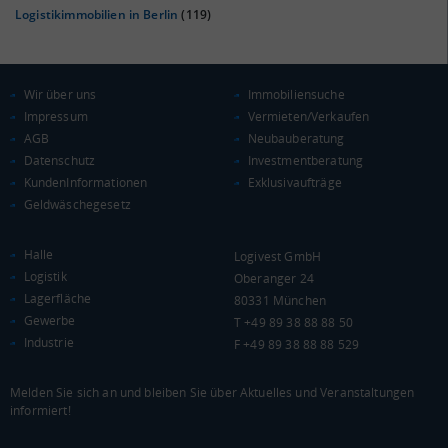
Logistikimmobilien in Berlin
(119)
Wir über uns
Immobiliensuche
Impressum
Vermieten/Verkaufen
AGB
Neubauberatung
Datenschutz
Investmentberatung
KAUFKRAFT
KundenInformationen
Exklusivaufträge
Geldwäschegesetz
Euro pro Kopf
(Landkreis / Kreisfreie Stadt)
***
Halle
Logivest GmbH
Kaufkraftindex
Logistik
Oberanger 24
(Landkreis / Kreisfreie Stadt)
***
Lagerfläche
80331 München
Gewerbe
T +49 89 38 88 88 50
KAUFKRAFT - EURO PRO KOPF
Industrie
F +49 89 38 88 88 529
Landkreis / Kreisfreie Stadt
22.651 €
Bundesland
Melden Sie sich an und bleiben Sie über Aktuelles und Veranstaltungen
Deutschland
informiert!