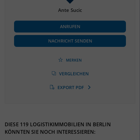
2
(Landkreis / Kreisfreie Stadt)
891,12 km
Ante Sucic
BESCHÄFTIGUNG
ANRUFEN
Beschäftigte
(Landkreis / Kreisfreie Stadt)
***
NACHRICHT SENDEN
Beschäftigtenquote
(Landkreis / Kreisfreie Stadt)
***
MERKEN
Arbeitslosenquote
(Landkreis / Kreisfreie Stadt)
VERGLEICHEN
***
EXPORT PDF
BESCHÄFTIGTEN- UND ARBEITSLOSENQUOTE
0%
DIESE 119 LOGISTIKIMMOBILIEN IN BERLIN
KÖNNTEN SIE NOCH INTERESSIEREN: