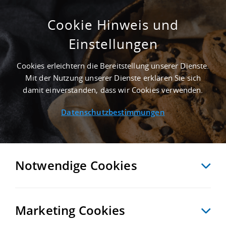
Cookie Hinweis und
Einstellungen
1.710 M² LOGISTIKHALLE IN BERLIN AN DER
AUTOBAHN A 100
Cookies erleichtern die Bereitstellung unserer Dienste.
Startseite
/
Immobiliensuche
/
Detailansicht
Mit der Nutzung unserer Dienste erklären Sie sich
damit einverstanden, dass wir Cookies verwenden.
Datenschutzbestimmungen
MERKEN
VERGLEICHEN
EXPORT PDF
ZURÜCK
Notwendige Cookies
Marketing Cookies