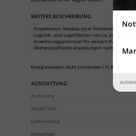
WEITERE BESCHREIBUNG
Not
- Projektierter Neubau einer hochmodernen Lage
- Logistik- und Lagerflächen von ca. 20.000 m² re
- Erweiterungspotenzial für weitere Flächen ist
- Mieterspezifische Anpassungen nach Absprach
Mar
Energieausweis nicht vorhanden / in Bearbeitun
AUSWAH
AUSSTATTUNG
Andienung
Anzahl Tore
Lastenaufzug
Krananlage