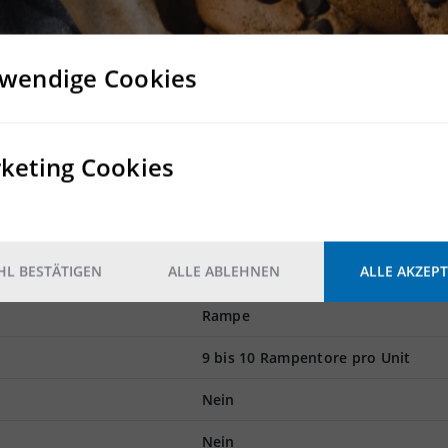
wendige Cookies
r- und Logistikhalle
alisierbar
 vorhanden
e möglich
keting Cookies
g
L BESTÄTIGEN
ALLE ABLEHNEN
ALLE AKZEPT
Rampe
9 bis 10 Rampentore pro Unit
Nein
Nein