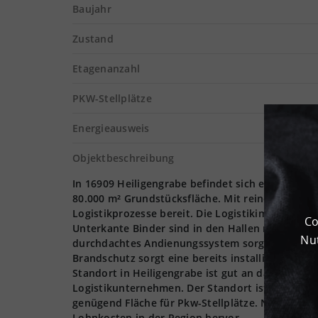
Baujahr
Zustand
Etagenanzahl
PKW-Stellplätze
Energieausweis
Objektbeschreibung
In 16909 Heiligengrabe befindet sich eine Gewer
80.000 m² Grundstücksfläche. Mit reiner Lagerfl
Logistikprozesse bereit. Die Logistikimmobilien 
Co
Unterkante Binder sind in den Hallen nutzbar. Di
Nut
durchdachtes Andienungssystem sorgt für unkom
Brandschutz sorgt eine bereits installierte Spri
Standort in Heiligengrabe ist gut an das Verkeh
Logistikunternehmen. Der Standort ist als Top-Lo
genügend Fläche für Pkw-Stellplätze. Neben eine
Lohnkosten in der Region hervor.