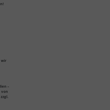
en!
 wir
lien –
s von
zzgl.