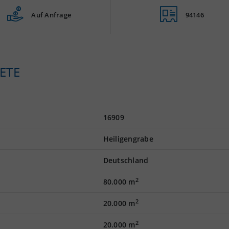
Auf Anfrage
94146
ETE
16909
Heiligengrabe
Deutschland
2
80.000 m
2
20.000 m
2
20.000 m