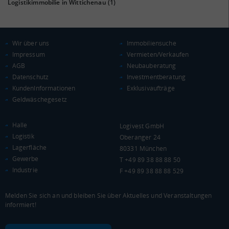
20.484 €
Logistikimmobilie in Wittichenau
(1)
Deutschland
20.632 €
0 €
20.000 €
40.000 €
Wir über uns
Immobiliensuche
Impressum
Vermieten/Verkaufen
WIRTSCHAFTSKRAFT
(STAND: 2018)
AGB
Neubauberatung
Datenschutz
Investmentberatung
BRUTTOINLANDSPRODUKT
KundenInformationen
Exklusivaufträge
(LANDKREIS / KREISFREIE STADT)
Geldwäschegesetz
Gesamt
BIP je Erwerbstätigen
BIP je Einwohner
Halle
Logivest GmbH
Logistik
Oberanger 24
7.961.611 Tsd. €
54.846 €
26.384 €
Lagerfläche
80331 München
Gewerbe
T +49 89 38 88 88 50
BRUTTOWERTSCHÖPFUNG
Industrie
F +49 89 38 88 88 529
(LANDKREIS / KREISFREIE STADT)
Melden Sie sich an und bleiben Sie über Aktuelles und Veranstaltungen
Gesamt
Produzierendes Gewerbe
Handel und Verke
informiert!
7.171.109 Tsd. €
1.905.341 Tsd. €
1.174.584 Tsd. €