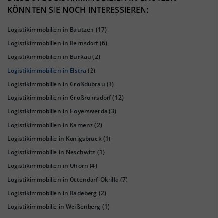
KÖNNTEN SIE NOCH INTERESSIEREN:
Logistikimmobilien in Bautzen
(17)
Logistikimmobilien in Bernsdorf
(6)
Logistikimmobilien in Burkau
(2)
Logistikimmobilien in Elstra
(2)
Logistikimmobilien in Großdubrau
(3)
Logistikimmobilien in Großröhrsdorf
(12)
KAUFKRAFT
(STAND: 2018)
Logistikimmobilien in Hoyerswerda
(3)
Euro pro Kopf
Logistikimmobilien in Kamenz
(2)
(Landkreis / Kreisfreie Stadt)
20.632 €
Logistikimmobilie in Königsbrück
(1)
Kaufkraftindex
Logistikimmobilie in Neschwitz
(1)
(Landkreis / Kreisfreie Stadt)
90,1
Logistikimmobilien in Ohorn
(4)
Logistikimmobilien in Ottendorf-Okrilla
(7)
KAUFKRAFT - EURO PRO KOPF
Logistikimmobilien in Radeberg
(2)
Landkreis / Kreisfreie Stadt
22.651 €
Logistikimmobilie in Weißenberg
(1)
Bundesland