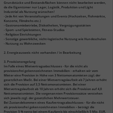
Grundstücke und Bestandsflächen können nicht bearbeitet werden,
da die Eigentümer nur Lager, Logistik, Produktion und Light
Industrial als Nutzung wünschen!
- Jede Art von Veranstaltungen und Events (Hochzeiten, Flohmärkte,
Konzerte, Filmdrehs etc.)
- Gastronomiebetriebe, Diskotheken, Vergnügungsstätten
- Sport- und Spielstätten, Fitness-Studios
- Religiöse Einrichtungen
- Sonstige gewerbliche, nicht-logistische Nutzung wie Hundeschulen
- Nutzung zu Wohnzwecken
2. Energieausweis nicht vorhanden / in Bearbeitung
3. Provisionsregelung
Im Falle eines Mietvertragsabschlusses - für die nicht als
provisionsfrei gekennzeichneten Immobilien - erhalten wir vom
Mieter eine Provision in Höhe von 3 Nettomonatsmieten zzgl. der
gesetzlichen MwSt. Bei einer Mietvertragslaufzeit ab 7 Jahren erhöht
sich die Provision auf 3,5 Nettomonatsmieten. Bei einer
Mietvertragslaufzeit ab 10 Jahren erhöht sich die Provision auf 4,0
Nettomonatsmieten. Die vorgenannten Provisionssätze verstehen
sich jeweils zzgl. der gesetzlichen Mehrwertsteuer.
Bei Zustandekommen eines Kaufvertragsabschlusses - für die nicht
als provisionsfrei gekennzeichneten Immobilien – beträgt die
Provision 5 % netto bei einem Kaufpreis bis einschließlich 5 Mio. EUR,