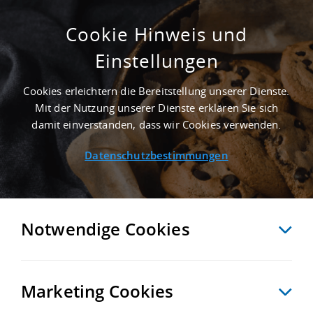
Cookie Hinweis und
Einstellungen
50.000 M² LOGISTIKGRUNDSTÜCK IN
ELSTRA NAHE GÜTERVERKEHRSZENTRUM
Cookies erleichtern die Bereitstellung unserer Dienste.
TERMINAL SCHWARZHEIDE - LANDKREIS
Mit der Nutzung unserer Dienste erklären Sie sich
BAUTZEN
damit einverstanden, dass wir Cookies verwenden.
Startseite
/
Immobiliensuche
/
Detailansicht
Datenschutzbestimmungen
MERKEN
VERGLEICHEN
EXPORT PDF
ZURÜCK
Notwendige Cookies
Marketing Cookies