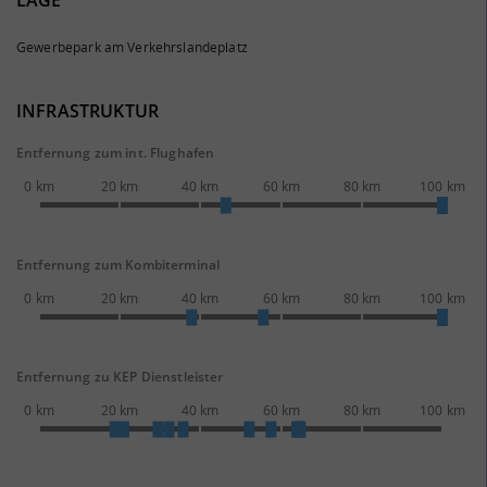
LAGE
Gewerbepark am Verkehrslandeplatz
INFRASTRUKTUR
Entfernung zum int. Flughafen
0 km
20 km
40 km
60 km
80 km
100 km
Entfernung zum Kombiterminal
0 km
20 km
40 km
60 km
80 km
100 km
Entfernung zu KEP Dienstleister
0 km
20 km
40 km
60 km
80 km
100 km