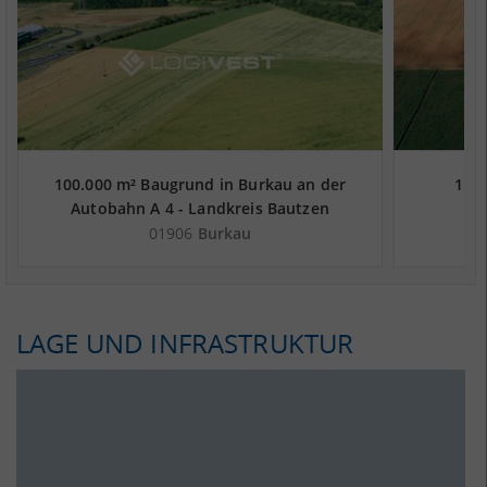
100.000 m² Baugrund in Burkau an der
15.0
Autobahn A 4 - Landkreis Bautzen
Güterv
01906
Burkau
LAGE UND INFRASTRUKTUR